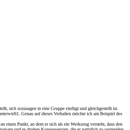
lt, sich sozusagen in eine Gruppe einfügt und gleichgestellt ist.
nterwirft1. Genau auf dieses Verhalten möchte ich am Beispiel des
an einen Punkt, an dem er sich als ein Werkzeug versteht, dass den
ungehorsam und es drohen Konsequenzen, die er natürlich zu vermeiden