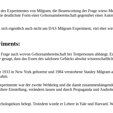
g des Experimentes von Milgram, die Beantwortung der Frage wieso Me
ie deutlichste Form einer Gehorsamsbereitschaft gegenüber einer Autor
s sich eigentlich auch nicht um DAS Milgram Experiment, viel eher wir
riments:
er Frage nach wovon Gehorsambereitschaft bei Testpersonen abhängt. E
esagt, dass das Essen des salzlosen Gebäcks absolut wissenschaftlich 
r 1933 in New York geborene und 1984 verstorbene Stanley Milgram 
nahm.
xperimente war der zweite Weltkrieg und die damit zusammenhängenden 
 in ihrer Einstellung, verändern lassen und durch Propaganda und And
chologiekurs belegt. Trotzdem wurde er Lehrer in Yale und Harvard. W