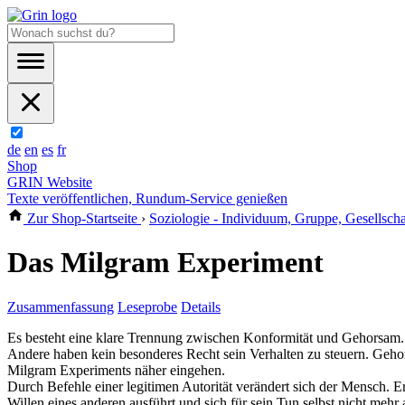
de
en
es
fr
Shop
GRIN Website
Texte veröffentlichen, Rundum-Service genießen
Zur Shop-Startseite
›
Soziologie - Individuum, Gruppe, Gesellscha
Das Milgram Experiment
Zusammenfassung
Leseprobe
Details
Es besteht eine klare Trennung zwischen Konformität und Gehorsam. Ers
Andere haben kein besonderes Recht sein Verhalten zu steuern. Gehor
Milgram Experiments näher eingehen.
Durch Befehle einer legitimen Autorität verändert sich der Mensch. E
Willen eines anderen ausführt und sich für sein Tun selbst nicht mehr