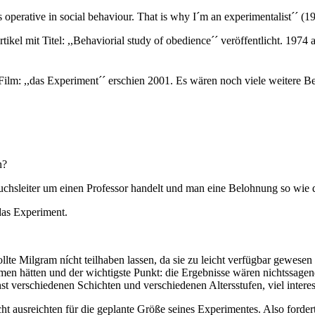
es operative in social behaviour. That is why I´m an experimentalist´´ (1
kel mit Titel: ,,Behaviorial study of obedience´´ veröffentlicht. 1974
m: ,,das Experiment´´ erschien 2001. Es wären noch viele weitere Beisp
n?
chsleiter um einen Professor handelt und man eine Belohnung so wie d
das Experiment.
te Milgram nícht teilhaben lassen, da sie zu leicht verfügbar gewesen 
n hätten und der wichtigste Punkt: die Ergebnisse wären nichtssagend,
verschiedenen Schichten und verschiedenen Altersstufen, viel interes
t ausreichten für die geplante Größe seines Experimentes. Also forder