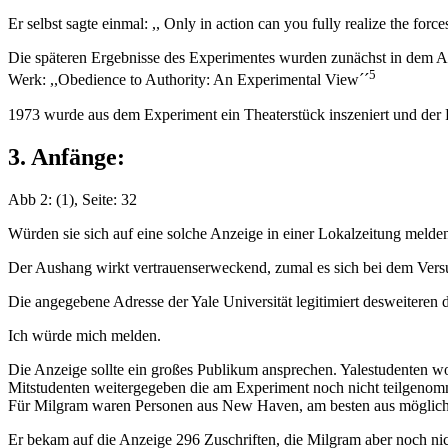
Er selbst sagte einmal: ,, Only in action can you fully realize the forc
Die späteren Ergebnisse des Experimentes wurden zunächst in dem Arti
5
Werk: ,,Obedience to Authority: An Experimental View´´
1973 wurde aus dem Experiment ein Theaterstück inszeniert und der Fil
3. Anfänge:
Abb 2: (1), Seite: 32
Würden sie sich auf eine solche Anzeige in einer Lokalzeitung melde
Der Aushang wirkt vertrauenserweckend, zumal es sich bei dem Versu
Die angegebene Adresse der Yale Universität legitimiert desweiteren 
Ich würde mich melden.
Die Anzeige sollte ein großes Publikum ansprechen. Yalestudenten woll
Mitstudenten weitergegeben die am Experiment noch nicht teilgenomme
Für Milgram waren Personen aus New Haven, am besten aus möglichst 
Er bekam auf die Anzeige 296 Zuschriften, die Milgram aber noch nich