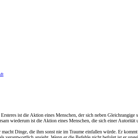
ft
teres ist die Aktion eines Menschen, der sich neben Gleichrangige stel
sam wiederum ist die Aktion eines Menschen, die sich einer Autorität u
r macht Dinge, die ihm sonst nie im Traume einfallen würde. Er kommt 
 als verantwortlich ansieht. Wenn er die Befehle nicht befolgt ist er 