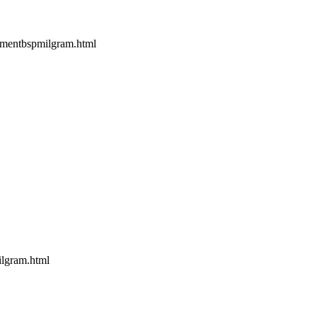
imentbspmilgram.html
lgram.html