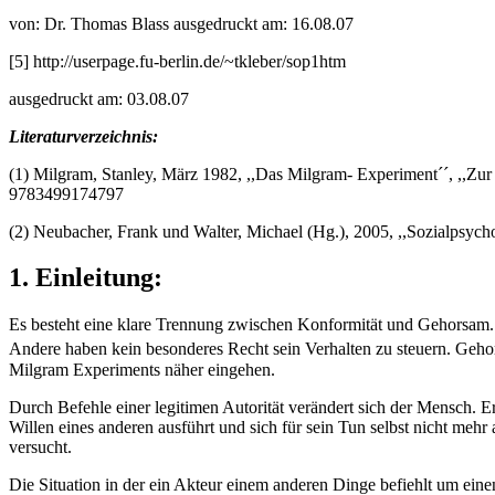
von: Dr. Thomas Blass ausgedruckt am: 16.08.07
[5] http://userpage.fu-berlin.de/~tkleber/sop1htm
ausgedruckt am: 03.08.07
Literaturverzeichnis:
(1) Milgram, Stanley, März 1982, ,,Das Milgram- Experiment´´, ,,Zu
9783499174797
(2) Neubacher, Frank und Walter, Michael (Hg.), 2005, ,,Sozialpsyc
1. Einleitung:
Es besteht eine klare Trennung zwischen Konformität und Gehorsam. Ers
Andere haben kein besonderes Recht sein Verhalten zu steuern. Gehor
Milgram Experiments näher eingehen.
Durch Befehle einer legitimen Autorität verändert sich der Mensch. E
Willen eines anderen ausführt und sich für sein Tun selbst nicht mehr
versucht.
Die Situation in der ein Akteur einem anderen Dinge befiehlt um ei