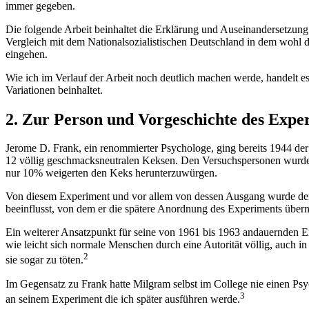
immer gegeben.
Die folgende Arbeit beinhaltet die Erklärung und Auseinandersetzun
Vergleich mit dem Nationalsozialistischen Deutschland in dem wohl d
eingehen.
Wie ich im Verlauf der Arbeit noch deutlich machen werde, handelt e
Variationen beinhaltet.
2. Zur Person und Vorgeschichte des Expe
Jerome D. Frank, ein renommierter Psychologe, ging bereits 1944 d
12 völlig geschmacksneutralen Keksen. Den Versuchspersonen wurde g
nur 10% weigerten den Keks herunterzuwürgen.
Von diesem Experiment und vor allem von dessen Ausgang wurde de
beeinflusst, von dem er die spätere Anordnung des Experiments über
Ein weiterer Ansatzpunkt für seine von 1961 bis 1963 andauernden E
wie leicht sich normale Menschen durch eine Autorität völlig, auch
2
sie sogar zu töten.
Im Gegensatz zu Frank hatte Milgram selbst im College nie einen Psy
3
an seinem Experiment die ich später ausführen werde.