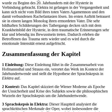
wurde zu Beginn des 20. Jahrhunderts mit der Hysterie in
Verbindung gebracht. Elektra ist gefangen in der Vergangenheit und
kann sich nicht vom Bild ihres toten Vaters Agamemnon und den
damit verbundenen Rachefantasien lösen. Im ersten Auftritt betrauert
sie in einem langen Monolog ihren ermordeten Vater. Die sehr
bildhaften Schilderungen des Tathergangs decken sich mit dem
Krankheitsbild der Hysterie, in dem traumatische Erinnerungen sehr
klar und lebendig ins Bewusstsein treten. Dadurch erleben die
Betroffenen das Trauma stets wieder und es wird durch die
emotionale Intensität erneut aufgefrischt.
Zusammenfassung der Kapitel
1 Einleitung:
Diese Einleitung führt in die Zusammenarbeit von
Hofmannsthal und Strauss ein, verortet das Werk im Kontext der
Jahrhundertwende und stellt die Hypothese der Sprachskepsis in
Elektra
auf.
2 Kontext:
Das Kapitel skizziert die Wiener Moderne als Epoche
der Unsicherheit und Krise des Subjekts sowie die philosophischen
Wurzeln der Sprachskepsis um die Jahrhundertwende.
3 Sprachskepsis in Elektra:
Dieser Hauptteil analysiert die
sprachkritischen Merkmale der Oper, wobei insbesondere die