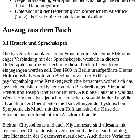
Gegenüberstellung von sprachlicher Unzulänglichkeit und der
Tat als Handlungsform.
Untersuchung der Bedeutung von körperlichem Ausdruck
(Tanz) als Ersatz für verbale Kommunikation.
Auszug aus dem Buch
3.1 Hysterie und Sprachskepsis
Die hysterisch charakterisierten Frauenfiguren stehen in Elektra in
enger Verbindung mit der Sprachskepsis, weshalb in diesem
Unterkapitel auf die Verflechtung dieser beiden Thematiken
eingegangen werden soll. Das 1903 in Berlin uraufgeführte Drama
Hofmannsthals wurde von Beginn an von der Kritik als
psychopathologische Krankengeschichte betrachtet, wobei sich das
gezeichnete Bild der Hysterie an den Beschreibungen Sigmund
Freuds und Joseph Breuers orientierte. Als bloße Fallstudie war das
Werk Hofmannsthals jedoch nie zu sehen. Sowohl in der Tragödie
als auch in der Oper dienten die Darstellungen der hysterischen
Symptome als Mittel, mit denen Hofmannsthal die Krise der
Sprache und der Identität zum Ausdruck brachte.
Elektra, Chrysothemis und auch Klytämnestra sind allesamt mit
hysterischen Charakteristika versehen und alle drei sind unfähig,
ihre Identität in der Gegenwart auszuleben. Auch dieses Verhalten