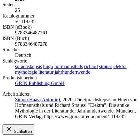
Seiten
25
Katalognummer
V1119235
ISBN (eBook)
9783346487261
ISBN (Buch)
9783346487278
Sprache
Deutsch
Schlagworte
sprachskepsis
hugo
hofmannsthals
richard
strauss
elektra
mythologie
literatur
jahrhundertwende
Produktsicherheit
GRIN Publishing GmbH
Arbeit zitieren
Simon Haas (Autor:in)
, 2020, Die Sprachskepsis in Hugo von
Hofmannsthals und Richard Strauss' "Elektra". Die antike
Mythologie in der Literatur der Jahrhundertwende, München,
GRIN Verlag, https://www.grin.com/document/1119235
Schließen