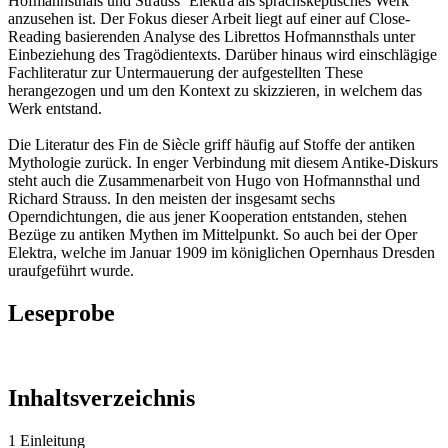
Hofmannsthals und Strauss‘ Elektra als sprachskeptisches Werk
anzusehen ist. Der Fokus dieser Arbeit liegt auf einer auf Close-
Reading basierenden Analyse des Librettos Hofmannsthals unter
Einbeziehung des Tragödientexts. Darüber hinaus wird einschlägige
Fachliteratur zur Untermauerung der aufgestellten These
herangezogen und um den Kontext zu skizzieren, in welchem das
Werk entstand.
Die Literatur des Fin de Siècle griff häufig auf Stoffe der antiken
Mythologie zurück. In enger Verbindung mit diesem Antike-Diskurs
steht auch die Zusammenarbeit von Hugo von Hofmannsthal und
Richard Strauss. In den meisten der insgesamt sechs
Operndichtungen, die aus jener Kooperation entstanden, stehen
Bezüge zu antiken Mythen im Mittelpunkt. So auch bei der Oper
Elektra, welche im Januar 1909 im königlichen Opernhaus Dresden
uraufgeführt wurde.
Leseprobe
Inhaltsverzeichnis
1 Einleitung