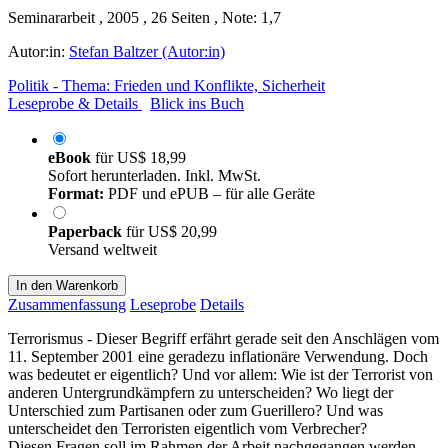
Seminararbeit , 2005 , 26 Seiten , Note: 1,7
Autor:in:
Stefan Baltzer (Autor:in)
Politik - Thema: Frieden und Konflikte, Sicherheit
Leseprobe & Details
Blick ins Buch
eBook
für
US$ 18,99
Sofort herunterladen. Inkl. MwSt.
Format:
PDF und ePUB – für alle Geräte
Paperback
für
US$ 20,99
Versand weltweit
In den Warenkorb
Zusammenfassung
Leseprobe
Details
Terrorismus - Dieser Begriff erfährt gerade seit den Anschlägen vom
11. September 2001 eine geradezu inflationäre Verwendung. Doch
was bedeutet er eigentlich? Und vor allem: Wie ist der Terrorist von
anderen Untergrundkämpfern zu unterscheiden? Wo liegt der
Unterschied zum Partisanen oder zum Guerillero? Und was
unterscheidet den Terroristen eigentlich vom Verbrecher?
Diesen Fragen soll im Rahmen der Arbeit nachgegangen werden.