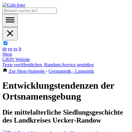
de
en
es
fr
Shop
GRIN Website
Texte veröffentlichen, Rundum-Service genießen
Zur Shop-Startseite
›
Germanistik - Linguistik
Entwicklungstendenzen der
Ortsnamensgebung
Die mittelalterliche Siedlungsgeschichte
des Landkreises Uecker-Randow