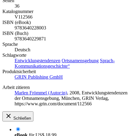
Seiten
36
Katalognummer
V112566
ISBN (eBook)
9783640228003
ISBN (Buch)
9783640229871
Sprache
Deutsch
Schlagworte
Entwicklungstendenzen
Ortsnamensgebung
Sprach-
Kommunikationsgeschichte“
Produktsicherheit
GRIN Publishing GmbH
Arbeit zitieren
Marlen Frömmel (Autor:in)
, 2008, Entwicklungstendenzen
der Ortsnamensgebung, München, GRIN Verlag,
https://www.grin.com/document/112566
Schließen
eBook
für
US$ 18,99