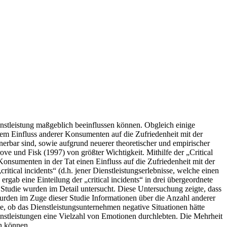
nstleistung maßgeblich beeinflussen können. Obgleich einige
 dem Einfluss anderer Konsumenten auf die Zufriedenheit mit der
erbar sind, sowie aufgrund neuerer theoretischer und empirischer
e und Fisk (1997) von größter Wichtigkeit. Mithilfe der „Critical
onsumenten in der Tat einen Einfluss auf die Zufriedenheit mit der
critical incidents“ (d.h. jener Dienstleistungserlebnisse, welche einen
rgab eine Einteilung der „critical incidents“ in drei übergeordnete
tudie wurden im Detail untersucht. Diese Untersuchung zeigte, dass
wurden im Zuge dieser Studie Informationen über die Anzahl anderer
e, ob das Dienstleistungsunternehmen negative Situationen hätte
nstleistungen eine Vielzahl von Emotionen durchlebten. Die Mehrheit
rn können.