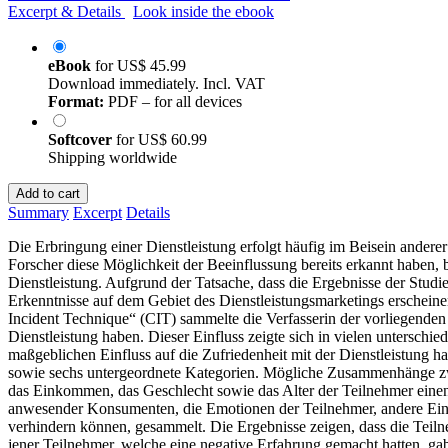
Excerpt & Details
Look inside the ebook
eBook
for
US$ 45.99
Download immediately. Incl. VAT
Format:
PDF – for all devices
Softcover
for
US$ 60.99
Shipping worldwide
Add to cart
Summary
Excerpt
Details
Die Erbringung einer Dienstleistung erfolgt häufig im Beisein ander
Forscher diese Möglichkeit der Beeinflussung bereits erkannt haben, 
Dienstleistung. Aufgrund der Tatsache, dass die Ergebnisse der Stud
Erkenntnisse auf dem Gebiet des Dienstleistungsmarketings erscheine
Incident Technique“ (CIT) sammelte die Verfasserin der vorliegenden
Dienstleistung haben. Dieser Einfluss zeigte sich in vielen unterschied
maßgeblichen Einfluss auf die Zufriedenheit mit der Dienstleistung ha
sowie sechs untergeordnete Kategorien. Mögliche Zusammenhänge zwis
das Einkommen, das Geschlecht sowie das Alter der Teilnehmer einen 
anwesender Konsumenten, die Emotionen der Teilnehmer, andere Einflü
verhindern können, gesammelt. Die Ergebnisse zeigen, dass die Teil
jener Teilnehmer, welche eine negative Erfahrung gemacht hatten, ga