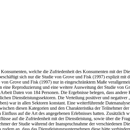
er Konsumenten, welche die Zufriedenheit des Konsumenten mit der Die
beschäftigt sich nur die Studie von Grove und Fisk (1997) explizit mit
ie von Grove und Fisk (1997) nur in eingeschränktem Maße verallgemein
n eine Reproduzierung und eine weitere Ausweitung der Studie von Grov
 Arbeit Daten von 184 Personen. Die Ergebnisse belegen, dass andere K
lichen Dienstleistungssektoren. Die Verteilung positiver und negativer „
ben) war in allen Sektoren konstant. Eine weiterführende Datenanalyse e
chen diesen Kategorien und den Charakteristika der Teilnehmer der S
Einfluss auf die Art des angegebenen Erlebnisses hatten. Zusätzlich 
sse auf die Zufriedenheit mit der Dienstleistung, sowie über die Frag
nehmer der Studie während der Inanspruchnahme der verschiedenen Die
b zudem an, dass das Dienstleistungsunternehmen diese hätte verhinde