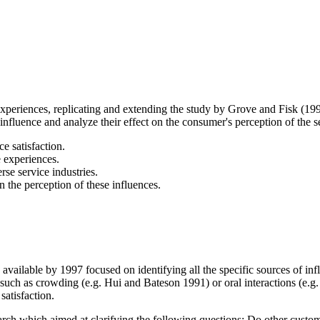
 experiences, replicating and extending the study by Grove and Fisk (199
f influence and analyze their effect on the consumer's perception of the 
e satisfaction.
 experiences.
rse service industries.
 the perception of these influences.
s available by 1997 focused on identifying all the specific sources of i
such as crowding (e.g. Hui and Bateson 1991) or oral interactions (e.g.
satisfaction.
arch which aimed at clarifying the following questions: Do other custom