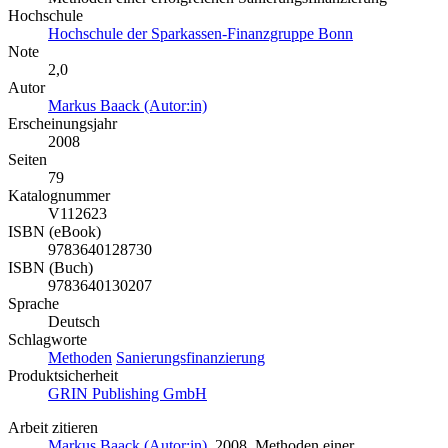
Hochschule
Hochschule der Sparkassen-Finanzgruppe Bonn
Note
2,0
Autor
Markus Baack (Autor:in)
Erscheinungsjahr
2008
Seiten
79
Katalognummer
V112623
ISBN (eBook)
9783640128730
ISBN (Buch)
9783640130207
Sprache
Deutsch
Schlagworte
Methoden
Sanierungsfinanzierung
Produktsicherheit
GRIN Publishing GmbH
Arbeit zitieren
Markus Baack (Autor:in)
, 2008, Methoden einer