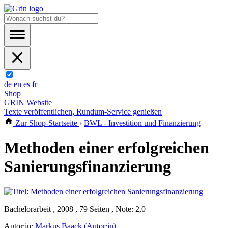
de
en
es
fr
Shop
GRIN Website
Texte veröffentlichen, Rundum-Service genießen
Zur Shop-Startseite
›
BWL - Investition und Finanzierung
Methoden einer erfolgreichen
Sanierungsfinanzierung
Bachelorarbeit , 2008 , 79 Seiten , Note: 2,0
Autor:in:
Markus Baack (Autor:in)