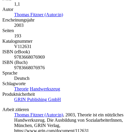
1,1
Autor
Thomas Fitzner (Autor:in)
Erscheinungsjahr
2003
Seiten
193
Katalognummer
V112631
ISBN (eBook)
9783668076969
ISBN (Buch)
9783668076976
Sprache
Deutsch
Schlagworte
Theorie
Handwerkszeug
Produktsicherheit
GRIN Publishing GmbH
Arbeit zitieren
Thomas Fitzner (Autor:in)
, 2003, Theorie ist ein nützliches
Handwerkszeug. Die Ausbildung von SozialarbeiterInnen,
München, GRIN Verlag,
https://www.grin.com/document/112631