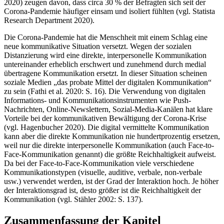
2020) zeugen davon, dass circa 30 % der Befragten sich seit der
Corona-Pandemie häufiger einsam und isoliert fühlten (vgl. Statista
Research Department 2020).
Die Corona-Pandemie hat die Menschheit mit einem Schlag eine
neue kommunikative Situation versetzt. Wegen der sozialen
Distanzierung wird eine direkte, interpersonelle Kommunikation
untereinander erheblich erschwert und zunehmend durch medial
übertragene Kommunikation ersetzt. In dieser Situation scheinen
soziale Medien „das probate Mittel der digitalen Kommunikation“
zu sein (Fathi et al. 2020: S. 16). Die Verwendung von digitalen
Informations- und Kommunikationsinstrumenten wie Push-
Nachrichten, Online-Newslettern, Sozial-Media-Kanälen hat klare
Vorteile bei der kommunikativen Bewältigung der Corona-Krise
(vgl. Hagenbucher 2020). Die digital vermittelte Kommunikation
kann aber die direkte Kommunikation nie hundertprozentig ersetzen,
weil nur die direkte interpersonelle Kommunikation (auch Face-to-
Face-Kommunikation genannt) die größte Reichhaltigkeit aufweist.
Da bei der Face-to-Face-Kommunikation viele verschiedene
Kommunikationstypen (visuelle, auditive, verbale, non-verbale
usw.) verwendet werden, ist der Grad der Interaktion hoch. Je höher
der Interaktionsgrad ist, desto größer ist die Reichhaltigkeit der
Kommunikation (vgl. Stähler 2002: S. 137).
Zusammenfassung der Kapitel