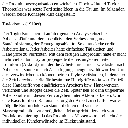
der Produktionsorganisation entwickelten. Doch während Taylor
Theoretiker war setzte Ford seine Ideen in die Tat um. Im folgenden
werden beide Konzepte kurz dargestellt:
Taylorismus (1910er)
Der Taylorismus beruht auf der genauen Analyse einzelner
Arbeitsabläufe und der anschließenden Verbesserung und
Standardisierung der Bewegungsabläufe. So entwickelte er die
Arbeitsteilung. Jeder Arbeiter hatte einfachste Tätigkeiten und
Handgriffe zu verrichten. Mit dem fertigen Endprodukt hatte er nicht
mehr viel zu tun. Taylor propagierte die leistungsorientierte
Lohnform (Akkord), mit der die Arbeiter nicht mehr wie bisher nach
Arbeitszeit, sondern nach Ausbringungsmenge bezahlt wurden. Um
dies verwirklichen zu können betrieb Taylor Zeitstudien, in denen er
die Zeit berechnete, die für bestimmte Handgriffe nötig war. Er ließ
diese Handgriffe von qualifizierten Arbeitern bzw. Handwerkern
verrichten und stoppte dabei die Zeit. Später ließ er dann ungelernte
Arbeitskräfte mit diesen Zeitvorgaben unter Akkord arbeiten. Um
eine Basis für diese Rationalisierung der Arbeit zu schaffen war es
nötig die Endprodukte zu standardisieren und so eine
Massenproduktion zu ermöglichen. Man spricht hier auch von
Produktorientierung, da das Produkt als Massenware und nicht die
individuellen Kundenwünsche im Blickpunkt stand.