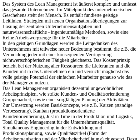
Das System des Lean Management ist äußerst komplex und umfasst
das gesamte Unternehmen. Im Mittelpunkt des unternehmerischen
Geschehens steht der Mensch. Es enthält fundierte geistige
Leitlinien, Strategien mit neuen Organisationsüberlegungen zur
Lösung der zentralen Unternehmensaufgaben und
naturwissenschaftliche - ingenieurmäßige Methoden, sowie eine
Reihe Arbeitswergzeuge für die Mitarbeiter.
In den geistigen Grundlagen werden die Leitgedanken des
Unternehmens mit teilweise neuer Bedeutung bestimmt, die z.B. die
Vermeidung jeder mit einer konsequenten Verringerung
nichtwertschöpferischen Tätigkeit gleichsetzt. Das Kostenprinzip
bezieht bei der Nutzung aller Ressourcen die Lieferanten und die
Kunden mit in das Unternehmen ein und versucht möglichst das
volle geistige Potenzial der einfachen Mitarbeiter genauso wie das
der Manager zu nutzen.
Das Lean Management organisiert dezentral ungewöhnlichen
Arbeitsprinzipien, wie strikte Kunden- und Qualitätsorientierung,
Gruppenarbeit, sowie einer sorgfältigen Planung der Aktivitäten.
Zur Umsetzung werden Basiskonzepte, wie z.B. Kaizen (ständige
Verbesserung), Kanban (produktionsorientierte
Kundenorientierung), Just in Time in der Produktion und Logistik,
Total Quality Management für die Unternehmensqualität,
Simultaneous Engineering in der Entwicklung und
Produktionsplanung, sowie Qualitätszirkel (Form der
Arbeitsorganisation und der Mitarbeiterbeteiligung) eingesetzt. Dazu