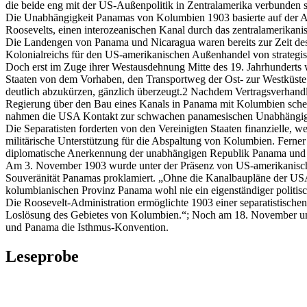
die beide eng mit der US-Außenpolitik in Zentralamerika verbunden s
Die Unabhängigkeit Panamas von Kolumbien 1903 basierte auf der Ab
Roosevelts, einen interozeanischen Kanal durch das zentralamerikan
Die Landengen von Panama und Nicaragua waren bereits zur Zeit de
Kolonialreichs für den US-amerikanischen Außenhandel von strategi
Doch erst im Zuge ihrer Westausdehnung Mitte des 19. Jahrhunderts 
Staaten von dem Vorhaben, den Transportweg der Ost- zur Westküste
deutlich abzukürzen, gänzlich überzeugt.2 Nachdem Vertragsverhan
Regierung über den Bau eines Kanals in Panama mit Kolumbien schei
nahmen die USA Kontakt zur schwachen panamesischen Unabhängig
Die Separatisten forderten von den Vereinigten Staaten finanzielle, w
militärische Unterstützung für die Abspaltung von Kolumbien. Ferner 
diplomatische Anerkennung der unabhängigen Republik Panama und
Am 3. November 1903 wurde unter der Präsenz von US-amerikanisch
Souveränität Panamas proklamiert. „Ohne die Kanalbaupläne der US
kolumbianischen Provinz Panama wohl nie ein eigenständiger politis
Die Roosevelt-Administration ermöglichte 1903 einer separatistisch
Loslösung des Gebietes von Kolumbien.“; Noch am 18. November u
und Panama die Isthmus-Konvention.
Leseprobe