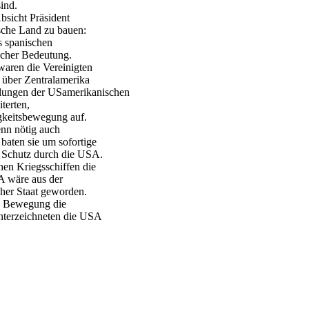
ind.
sicht Präsident
ische Land zu bauen:
s spanischen
scher Bedeutung.
waren die Vereinigten
 über Zentralamerika
dlungen der USamerikanischen
terten,
keitsbewegung auf.
enn nötig auch
baten sie um sofortige
 Schutz durch die USA.
en Kriegsschiffen die
A wäre aus der
cher Staat geworden.
en Bewegung die
nterzeichneten die USA