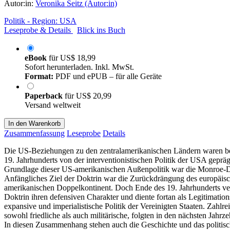
Autor:in:
Veronika Seitz (Autor:in)
Politik - Region: USA
Leseprobe & Details
Blick ins Buch
eBook
für
US$ 18,99
Sofort herunterladen. Inkl. MwSt.
Format:
PDF und ePUB – für alle Geräte
Paperback
für
US$ 20,99
Versand weltweit
In den Warenkorb
Zusammenfassung
Leseprobe
Details
Die US-Beziehungen zu den zentralamerikanischen Ländern waren ber
19. Jahrhunderts von der interventionistischen Politik der USA gepräg
Grundlage dieser US-amerikanischen Außenpolitik war die Monroe-D
Anfängliches Ziel der Doktrin war die Zurückdrängung des europäisc
amerikanischen Doppelkontinent. Doch Ende des 19. Jahrhunderts ve
Doktrin ihren defensiven Charakter und diente fortan als Legitimations
expansive und imperialistische Politik der Vereinigten Staaten. Zahlre
sowohl friedliche als auch militärische, folgten in den nächsten Jahrz
In diesen Zusammenhang stehen auch die Geschichte und das politis