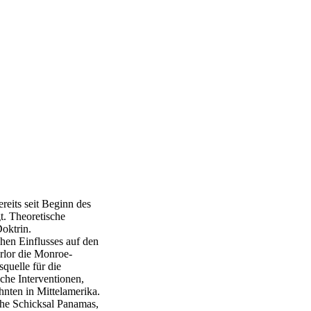
eits seit Beginn des
t. Theoretische
oktrin.
hen Einflusses auf den
rlor die Monroe-
quelle für die
iche Interventionen,
ehnten in Mittelamerika.
che Schicksal Panamas,