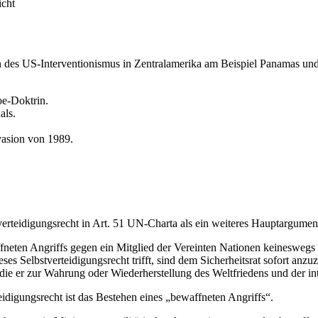
icht
en des US-Interventionismus in Zentralamerika am Beispiel Panamas und 
oe-Doktrin.
als.
vasion von 1989.
stverteidigungsrecht in Art. 51 UN-Charta als ein weiteres Hauptargumen
ffneten Angriffs gegen ein Mitglied der Vereinten Nationen keineswegs 
es Selbstverteidigungsrecht trifft, sind dem Sicherheitsrat sofort anzu
ie er zur Wahrung oder Wiederherstellung des Weltfriedens und der inter
idigungsrecht ist das Bestehen eines „bewaffneten Angriffs“.