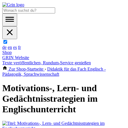
de
en
es
fr
Shop
GRIN Website
Texte veröffentlichen, Rundum-Service genießen
Zur Shop-Startseite
›
Didaktik für das Fach Englisch -
Pädagogik, Sprachwissenschaft
Motivations-, Lern- und
Gedächtnisstrategien im
Englischunterricht