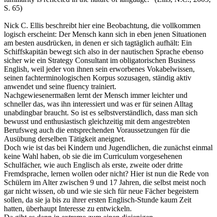
S. 65)
Nick C. Ellis beschreibt hier eine Beobachtung, die vollkommen
logisch erscheint: Der Mensch kann sich in eben jenen Situationen
am besten ausdrücken, in denen er sich tagtäglich aufhält: Ein
Schiffskapitän bewegt sich also in der nautischen Sprache ebenso
sicher wie ein Strategy Consultant im obligatorischen Business
English, weil jeder von ihnen sein erworbenes Vokabelwissen,
seinen fachterminologischen Korpus sozusagen, ständig aktiv
anwendet und seine fluency trainiert.
Nachgewiesenermaßen lernt der Mensch immer leichter und
schneller das, was ihn interessiert und was er für seinen Alltag
unabdingbar braucht. So ist es selbstverständlich, dass man sich
bewusst und enthusiastisch gleichzeitig mit dem angestrebten
Berufsweg auch die entsprechenden Voraussetzungen für die
Ausübung derselben Tätigkeit aneignet.
Doch wie ist das bei Kindern und Jugendlichen, die zunächst einmal
keine Wahl haben, ob sie die im Curriculum vorgesehenen
Schulfächer, wie auch Englisch als erste, zweite oder dritte
Fremdsprache, lernen wollen oder nicht? Hier ist nun die Rede von
Schülern im Alter zwischen 9 und 17 Jahren, die selbst meist noch
gar nicht wissen, ob und wie sie sich für neue Fächer begeistern
sollen, da sie ja bis zu ihrer ersten Englisch-Stunde kaum Zeit
hatten, überhaupt Interesse zu entwickeln.