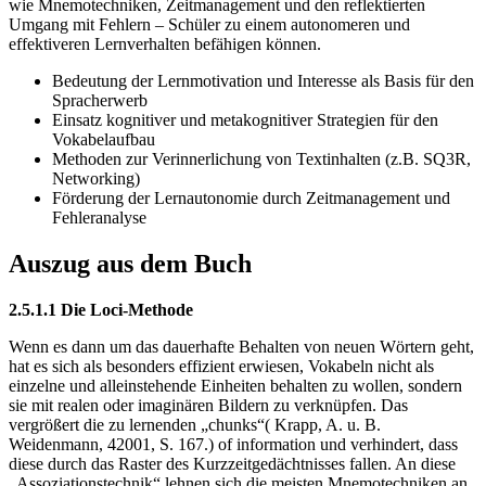
wie Mnemotechniken, Zeitmanagement und den reflektierten
Umgang mit Fehlern – Schüler zu einem autonomeren und
effektiveren Lernverhalten befähigen können.
Bedeutung der Lernmotivation und Interesse als Basis für den
Spracherwerb
Einsatz kognitiver und metakognitiver Strategien für den
Vokabelaufbau
Methoden zur Verinnerlichung von Textinhalten (z.B. SQ3R,
Networking)
Förderung der Lernautonomie durch Zeitmanagement und
Fehleranalyse
Auszug aus dem Buch
2.5.1.1 Die Loci-Methode
Wenn es dann um das dauerhafte Behalten von neuen Wörtern geht,
hat es sich als besonders effizient erwiesen, Vokabeln nicht als
einzelne und alleinstehende Einheiten behalten zu wollen, sondern
sie mit realen oder imaginären Bildern zu verknüpfen. Das
vergrößert die zu lernenden „chunks“( Krapp, A. u. B.
Weidenmann, 42001, S. 167.) of information und verhindert, dass
diese durch das Raster des Kurzzeitgedächtnisses fallen. An diese
„Assoziationstechnik“ lehnen sich die meisten Mnemotechniken an.