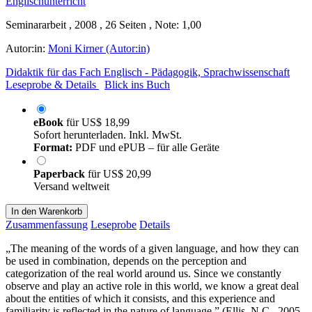
Seminararbeit , 2008 , 26 Seiten , Note: 1,00
Autor:in:
Moni Kirner (Autor:in)
Didaktik für das Fach Englisch - Pädagogik, Sprachwissenschaft
Leseprobe & Details
Blick ins Buch
eBook
für
US$ 18,99
Sofort herunterladen. Inkl. MwSt.
Format:
PDF und ePUB – für alle Geräte
Paperback
für
US$ 20,99
Versand weltweit
In den Warenkorb
Zusammenfassung
Leseprobe
Details
„The meaning of the words of a given language, and how they can
be used in combination, depends on the perception and
categorization of the real world around us. Since we constantly
observe and play an active role in this world, we know a great deal
about the entities of which it consists, and this experience and
familiarity is reflected in the nature of language.” (Ellis, N.C., 2005,