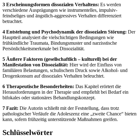
3 Erscheinungsformen dissozialen Verhaltens:
Es werden
verschiedene Ausprägungen wie instrumentelles, impulsiv-
feindseliges und ängstlich-aggressives Verhalten differenziert
betrachtet.
4 Entstehung und Psychodynamik der dissozialen Störung:
Der
Hauptteil analysiert die vielschichtigen Bedingungen wie
frühkindliche Traumata, Bindungsmuster und narzisstische
Persönlichkeitsmerkmale bei Dissozialität.
5 Äußere Faktoren (gesellschaftlich – kulturell) bei der
Manifestation von Dissozialität:
Hier wird der Einfluss von
familiären Belastungen, schulischem Druck sowie Alkohol- und
Drogenkonsum auf dissoziales Verhalten beleuchtet.
6 Therapeutische Besonderheiten:
Das Kapitel erörtert die
Herausforderungen in der Therapie und empfiehlt bei Bedarf ein
bifokales oder stationäres Behandlungskonzept.
7 Fazit:
Die Autorin schließt mit der Feststellung, dass trotz
pathologischer Verläufe die Adoleszenz eine „zweite Chance“ bieten
kann, sofern frühzeitig unterstützende Maßnahmen greifen.
Schlüsselwörter