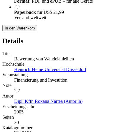
Format:
PDF und ePUB – für alle Geräte
Paperback
für
US$ 21,99
Versand weltweit
In den Warenkorb
Details
Titel
Bewertung von Wandelanleihen
Hochschule
Heinrich-Heine-Universität Düsseldorf
Veranstaltung
Finanzierung und Investition
Note
2,7
Autor
Dipl. Kffr. Roxana Nartea (Autor:in)
Erscheinungsjahr
2005
Seiten
30
Katalognummer