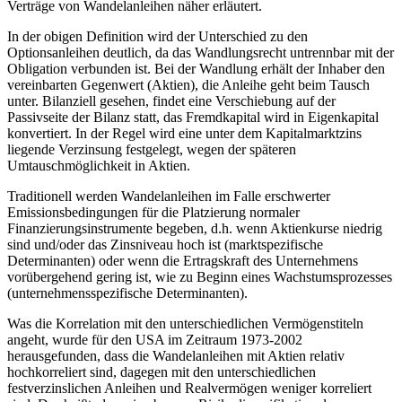
Verträge von Wandelanleihen näher erläutert.
In der obigen Definition wird der Unterschied zu den
Optionsanleihen deutlich, da das Wandlungsrecht untrennbar mit der
Obligation verbunden ist. Bei der Wandlung erhält der Inhaber den
vereinbarten Gegenwert (Aktien), die Anleihe geht beim Tausch
unter. Bilanziell gesehen, findet eine Verschiebung auf der
Passivseite der Bilanz statt, das Fremdkapital wird in Eigenkapital
konvertiert. In der Regel wird eine unter dem Kapitalmarktzins
liegende Verzinsung festgelegt, wegen der späteren
Umtauschmöglichkeit in Aktien.
Traditionell werden Wandelanleihen im Falle erschwerter
Emissionsbedingungen für die Platzierung normaler
Finanzierungsinstrumente begeben, d.h. wenn Aktienkurse niedrig
sind und/oder das Zinsniveau hoch ist (marktspezifische
Determinanten) oder wenn die Ertragskraft des Unternehmens
vorübergehend gering ist, wie zu Beginn eines Wachstumsprozesses
(unternehmensspezifische Determinanten).
Was die Korrelation mit den unterschiedlichen Vermögenstiteln
angeht, wurde für den USA im Zeitraum 1973-2002
herausgefunden, dass die Wandelanleihen mit Aktien relativ
hochkorreliert sind, dagegen mit den unterschiedlichen
festverzinslichen Anleihen und Realvermögen weniger korreliert