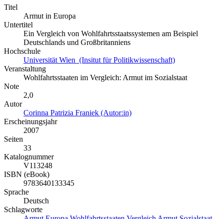
Titel
Armut in Europa
Untertitel
Ein Vergleich von Wohlfahrtsstaatssystemen am Beispiel
Deutschlands und Großbritanniens
Hochschule
Universität Wien (Insitut für Politikwissenschaft)
Veranstaltung
Wohlfahrtsstaaten im Vergleich: Armut im Sozialstaat
Note
2,0
Autor
Corinna Patrizia Franiek (Autor:in)
Erscheinungsjahr
2007
Seiten
33
Katalognummer
V113248
ISBN (eBook)
9783640133345
Sprache
Deutsch
Schlagworte
Armut
Europa
Wohlfahrtsstaaten
Vergleich
Armut
Sozialstaat