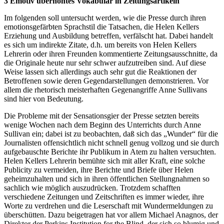
3 Emotiv überhöhtes Vokabular in Zeitungsartikeln
Im folgenden soll untersucht werden, wie die Presse durch ihren
emotionsgefärbten Sprachstil die Tatsachen, die Helen Kellers
Erziehung und Ausbildung betreffen, verfälscht hat. Dabei handelt
es sich um indirekte Zitate, d.h. um bereits von Helen Kellers
Lehrerin oder ihren Freunden kommentierte Zeitungsausschnitte, da
die Originale heute nur sehr schwer aufzutreiben sind. Auf diese
Weise lassen sich allerdings auch sehr gut die Reaktionen der
Betroffenen sowie deren Gegendarstellungen demonstrieren. Vor
allem die rhetorisch meisterhaften Gegenangriffe Anne Sullivans
sind hier von Bedeutung.
Die Probleme mit der Sensationsgier der Presse setzten bereits
wenige Wochen nach dem Beginn des Unterrichts durch Anne
Sullivan ein; dabei ist zu beobachten, daß sich das „Wunder“ für die
Journalisten offensichtlich nicht schnell genug vollzog und sie durch
aufgebauschte Berichte ihr Publikum in Atem zu halten versuchten.
Helen Kellers Lehrerin bemühte sich mit aller Kraft, eine solche
Publicity zu vermeiden, ihre Berichte und Briefe über Helen
geheimzuhalten und sich in ihren öffentlichen Stellungnahmen so
sachlich wie möglich auszudrücken. Trotzdem schafften
verschiedene Zeitungen und Zeitschriften es immer wieder, ihre
Worte zu verdrehen und die Leserschaft mit Wundermeldungen zu
überschütten. Dazu beigetragen hat vor allem Michael Anagnos, der
Direktor der Perkins Institution for the Blind, der sich so blumig und