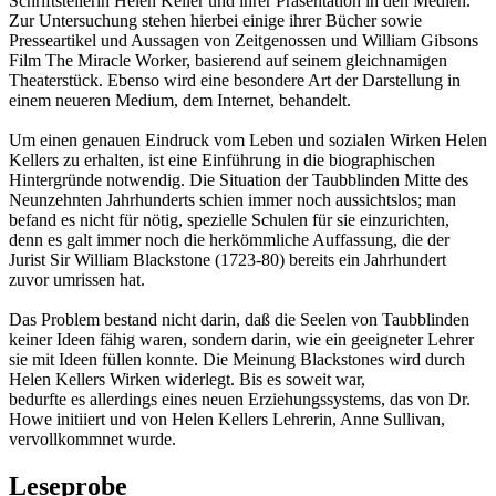
Schriftstellerin Helen Keller und ihrer Präsentation in den Medien.
Zur Untersuchung stehen hierbei einige ihrer Bücher sowie
Presseartikel und Aussagen von Zeitgenossen und William Gibsons
Film The Miracle Worker, basierend auf seinem gleichnamigen
Theaterstück. Ebenso wird eine besondere Art der Darstellung in
einem neueren Medium, dem Internet, behandelt.
Um einen genauen Eindruck vom Leben und sozialen Wirken Helen
Kellers zu erhalten, ist eine Einführung in die biographischen
Hintergründe notwendig. Die Situation der Taubblinden Mitte des
Neunzehnten Jahrhunderts schien immer noch aussichtslos; man
befand es nicht für nötig, spezielle Schulen für sie einzurichten,
denn es galt immer noch die herkömmliche Auffassung, die der
Jurist Sir William Blackstone (1723-80) bereits ein Jahrhundert
zuvor umrissen hat.
Das Problem bestand nicht darin, daß die Seelen von Taubblinden
keiner Ideen fähig waren, sondern darin, wie ein geeigneter Lehrer
sie mit Ideen füllen konnte. Die Meinung Blackstones wird durch
Helen Kellers Wirken widerlegt. Bis es soweit war,
bedurfte es allerdings eines neuen Erziehungssystems, das von Dr.
Howe initiiert und von Helen Kellers Lehrerin, Anne Sullivan,
vervollkommnet wurde.
Leseprobe