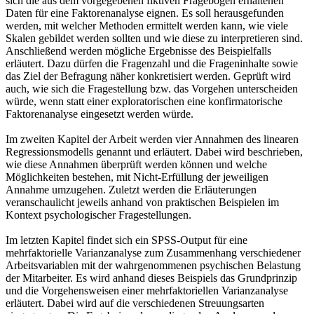
sich die aus dem vorgegebenen fiktiven Fragebogen erhaltenen
Daten für eine Faktorenanalyse eignen. Es soll herausgefunden
werden, mit welcher Methoden ermittelt werden kann, wie viele
Skalen gebildet werden sollten und wie diese zu interpretieren sind.
Anschließend werden mögliche Ergebnisse des Beispielfalls
erläutert. Dazu dürfen die Fragenzahl und die Frageninhalte sowie
das Ziel der Befragung näher konkretisiert werden. Geprüft wird
auch, wie sich die Fragestellung bzw. das Vorgehen unterscheiden
würde, wenn statt einer exploratorischen eine konfirmatorische
Faktorenanalyse eingesetzt werden würde.
Im zweiten Kapitel der Arbeit werden vier Annahmen des linearen
Regressionsmodells genannt und erläutert. Dabei wird beschrieben,
wie diese Annahmen überprüft werden können und welche
Möglichkeiten bestehen, mit Nicht-Erfüllung der jeweiligen
Annahme umzugehen. Zuletzt werden die Erläuterungen
veranschaulicht jeweils anhand von praktischen Beispielen im
Kontext psychologischer Fragestellungen.
Im letzten Kapitel findet sich ein SPSS-Output für eine
mehrfaktorielle Varianzanalyse zum Zusammenhang verschiedener
Arbeitsvariablen mit der wahrgenommenen psychischen Belastung
der Mitarbeiter. Es wird anhand dieses Beispiels das Grundprinzip
und die Vorgehensweisen einer mehrfaktoriellen Varianzanalyse
erläutert. Dabei wird auf die verschiedenen Streuungsarten