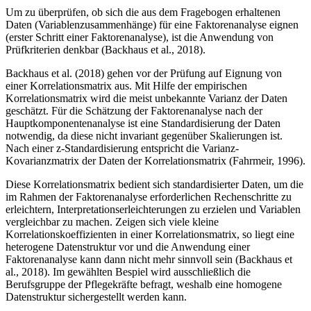
Um zu überprüfen, ob sich die aus dem Fragebogen erhaltenen
Daten (Variablenzusammenhänge) für eine Faktorenanalyse eignen
(erster Schritt einer Faktorenanalyse), ist die Anwendung von
Prüfkriterien denkbar (Backhaus et al., 2018).
Backhaus et al. (2018) gehen vor der Prüfung auf Eignung von
einer Korrelationsmatrix aus. Mit Hilfe der empirischen
Korrelationsmatrix wird die meist unbekannte Varianz der Daten
geschätzt. Für die Schätzung der Faktorenanalyse nach der
Hauptkomponentenanalyse ist eine Standardisierung der Daten
notwendig, da diese nicht invariant gegenüber Skalierungen ist.
Nach einer z-Standardisierung entspricht die Varianz-
Kovarianzmatrix der Daten der Korrelationsmatrix (Fahrmeir, 1996).
Diese Korrelationsmatrix bedient sich standardisierter Daten, um die
im Rahmen der Faktorenanalyse erforderlichen Rechenschritte zu
erleichtern, Interpretationserleichterungen zu erzielen und Variablen
vergleichbar zu machen. Zeigen sich viele kleine
Korrelationskoeffizienten in einer Korrelationsmatrix, so liegt eine
heterogene Datenstruktur vor und die Anwendung einer
Faktorenanalyse kann dann nicht mehr sinnvoll sein (Backhaus et
al., 2018). Im gewählten Bespiel wird ausschließlich die
Berufsgruppe der Pflegekräfte befragt, weshalb eine homogene
Datenstruktur sichergestellt werden kann.