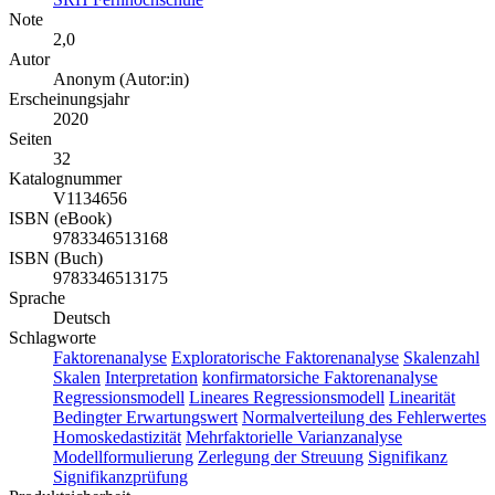
Note
2,0
Autor
Anonym (Autor:in)
Erscheinungsjahr
2020
Seiten
32
Katalognummer
V1134656
ISBN (eBook)
9783346513168
ISBN (Buch)
9783346513175
Sprache
Deutsch
Schlagworte
Faktorenanalyse
Exploratorische Faktorenanalyse
Skalenzahl
Skalen
Interpretation
konfirmatorsiche Faktorenanalyse
Regressionsmodell
Lineares Regressionsmodell
Linearität
Bedingter Erwartungswert
Normalverteilung des Fehlerwertes
Homoskedastizität
Mehrfaktorielle Varianzanalyse
Modellformulierung
Zerlegung der Streuung
Signifikanz
Signifikanzprüfung