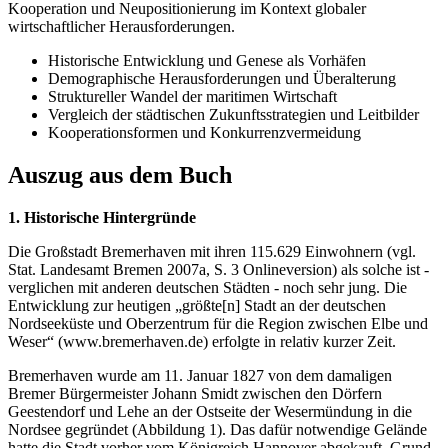
Kooperation und Neupositionierung im Kontext globaler
wirtschaftlicher Herausforderungen.
Historische Entwicklung und Genese als Vorhäfen
Demographische Herausforderungen und Überalterung
Struktureller Wandel der maritimen Wirtschaft
Vergleich der städtischen Zukunftsstrategien und Leitbilder
Kooperationsformen und Konkurrenzvermeidung
Auszug aus dem Buch
1. Historische Hintergründe
Die Großstadt Bremerhaven mit ihren 115.629 Einwohnern (vgl.
Stat. Landesamt Bremen 2007a, S. 3 Onlineversion) als solche ist -
verglichen mit anderen deutschen Städten - noch sehr jung. Die
Entwicklung zur heutigen „größte[n] Stadt an der deutschen
Nordseeküste und Oberzentrum für die Region zwischen Elbe und
Weser“ (www.bremerhaven.de) erfolgte in relativ kurzer Zeit.
Bremerhaven wurde am 11. Januar 1827 von dem damaligen
Bremer Bürgermeister Johann Smidt zwischen den Dörfern
Geestendorf und Lehe an der Ostseite der Wesermündung in die
Nordsee gegründet (Abbildung 1). Das dafür notwendige Gelände
hatte die Stadt vorher vom Königreich Hannover abgekauft. Grund