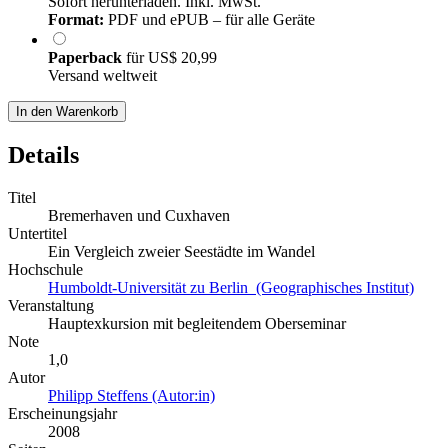
Sofort herunterladen. Inkl. MwSt.
Format:
PDF und ePUB – für alle Geräte
Paperback
für
US$ 20,99
Versand weltweit
In den Warenkorb
Details
Titel
Bremerhaven und Cuxhaven
Untertitel
Ein Vergleich zweier Seestädte im Wandel
Hochschule
Humboldt-Universität zu Berlin (Geographisches Institut)
Veranstaltung
Hauptexkursion mit begleitendem Oberseminar
Note
1,0
Autor
Philipp Steffens (Autor:in)
Erscheinungsjahr
2008