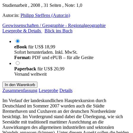
Studienarbeit , 2008 , 31 Seiten , Note: 1,0
Autor:in:
Philipp Steffens (Autor:in)
Geowissenschaften / Geographie - Regionalgeographie
Leseprobe & Details
Blick ins Buch
eBook
für
US$ 18,99
Sofort herunterladen. Inkl. MwSt.
Format:
PDF und ePUB – für alle Geräte
Paperback
für
US$ 20,99
Versand weltweit
In den Warenkorb
Zusammenfassung
Leseprobe
Details
Im Verlauf der landeskundlichen Hauptexkursion durch
Deutschland im Sommer 2007 wurden auch die Städte
Bremerhaven und Cuxhaven an der deutschen Nordseeküste
besichtigt. Im Vordergrund stand dabei die Überlegung, wie sich
Seestädte mit traditionell maritimer Ausrichtung an die
Auswirkungen des allgemeinen industriellen und sektoralen
Wandels anpassen (können). Unter diesem Aspekt sollen die beiden