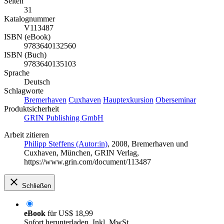
Seiten
31
Katalognummer
V113487
ISBN (eBook)
9783640132560
ISBN (Buch)
9783640135103
Sprache
Deutsch
Schlagworte
Bremerhaven
Cuxhaven
Hauptexkursion
Oberseminar
Produktsicherheit
GRIN Publishing GmbH
Arbeit zitieren
Philipp Steffens (Autor:in)
, 2008, Bremerhaven und
Cuxhaven, München, GRIN Verlag,
https://www.grin.com/document/113487
Schließen
eBook
für
US$ 18,99
Sofort herunterladen. Inkl. MwSt.