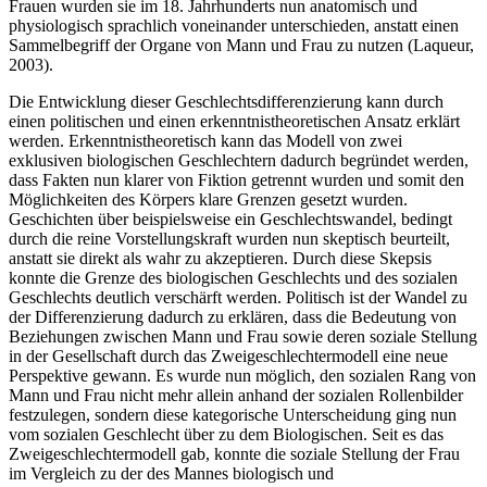
Frauen wurden sie im 18. Jahrhunderts nun anatomisch und
physiologisch sprachlich voneinander unterschieden, anstatt einen
Sammelbegriff der Organe von Mann und Frau zu nutzen (Laqueur,
2003).
Die Entwicklung dieser Geschlechtsdifferenzierung kann durch
einen politischen und einen erkenntnistheoretischen Ansatz erklärt
werden. Erkenntnistheoretisch kann das Modell von zwei
exklusiven biologischen Geschlechtern dadurch begründet werden,
dass Fakten nun klarer von Fiktion getrennt wurden und somit den
Möglichkeiten des Körpers klare Grenzen gesetzt wurden.
Geschichten über beispielsweise ein Geschlechtswandel, bedingt
durch die reine Vorstellungskraft wurden nun skeptisch beurteilt,
anstatt sie direkt als wahr zu akzeptieren. Durch diese Skepsis
konnte die Grenze des biologischen Geschlechts und des sozialen
Geschlechts deutlich verschärft werden. Politisch ist der Wandel zu
der Differenzierung dadurch zu erklären, dass die Bedeutung von
Beziehungen zwischen Mann und Frau sowie deren soziale Stellung
in der Gesellschaft durch das Zweigeschlechtermodell eine neue
Perspektive gewann. Es wurde nun möglich, den sozialen Rang von
Mann und Frau nicht mehr allein anhand der sozialen Rollenbilder
festzulegen, sondern diese kategorische Unterscheidung ging nun
vom sozialen Geschlecht über zu dem Biologischen. Seit es das
Zweigeschlechtermodell gab, konnte die soziale Stellung der Frau
im Vergleich zu der des Mannes biologisch und