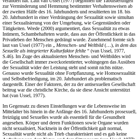
verändert hat. Laut van Ussel (1977) begonnen die Tabuisierungen
zur Verminderung und Hemmung bestimmter Verhaltensweisen ab
der zweiten Hälfe des 16. Jahrhunderts und resultierten im 18. bis
20. Jahrhundert in einer Verdrängung der Sexualität sowie simultan
einer Sexualisierung von der Umgebung, wie Gegenständen oder
Tätigkeiten. Wrede (2000) argumentiert, dass Sexualität zu etwas
Intimem, Schambehafteten wurde, dass aus der Öffentlichkeit in das
Privatleben der Menschen gedrängt wurde. Zunehmend formte sich
laut van Ussel (1977) ein „
Menschen- und Weltbild
(…),
in dem das
Sexuelle als integrierter Kulturfaktor fehlte
“ (van Ussel, 1977,
S.46). Im Zuge des aktualisierten Menschen- und Weltbildes wird
die Gesellschaft immer zweckorientierter, wohingegen das Ausüben
der Sexualität wider der Leistung steht und somit nichts nütze.
Genauso wurde Sexualität ohne Fortpflanzung, wie Homosexualität
und Selbstbefriedigung, im 20. Jahrhundert als problematisch
dargestellt. Einer der Faktoren, der zu der antisexuellen Gesellschaft
beitrug war die christliche Kirche, da sie diese Ansicht unterstützt
hat (van Ussel, 1977).
Im Gegensatz zu diesen Einstellungen war die Lebensweise im
Mittelalter bis hinein in die Anfänge des 16. Jahrhunderts prosexuell,
freizügig und Sexuelles wurde als essentiell für die Gesundheit
angesehen. Körper und deren Funktionen sowie Organe wurden
nicht sexualisiert, Nacktsein in der Öffentlichkeit galt normal,
Sexualität wurde nicht als Trieb charakterisiert und es gab keine