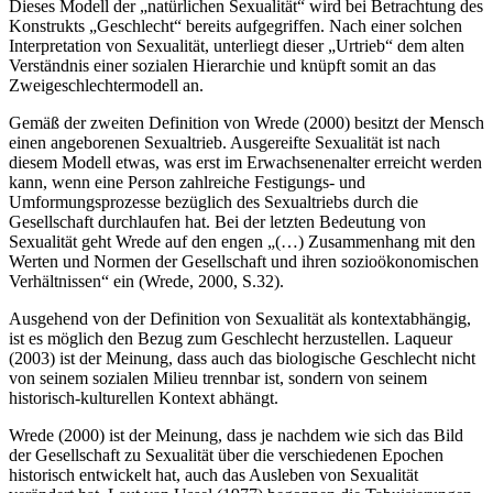
Dieses Modell der „natürlichen Sexualität“ wird bei Betrachtung des
Konstrukts „Geschlecht“ bereits aufgegriffen. Nach einer solchen
Interpretation von Sexualität, unterliegt dieser „Urtrieb“ dem alten
Verständnis einer sozialen Hierarchie und knüpft somit an das
Zweigeschlechtermodell an.
Gemäß der zweiten Definition von Wrede (2000) besitzt der Mensch
einen angeborenen Sexualtrieb. Ausgereifte Sexualität ist nach
diesem Modell etwas, was erst im Erwachsenenalter erreicht werden
kann, wenn eine Person zahlreiche Festigungs- und
Umformungsprozesse bezüglich des Sexualtriebs durch die
Gesellschaft durchlaufen hat. Bei der letzten Bedeutung von
Sexualität geht Wrede auf den engen „(…) Zusammenhang mit den
Werten und Normen der Gesellschaft und ihren sozioökonomischen
Verhältnissen“ ein (Wrede, 2000, S.32).
Ausgehend von der Definition von Sexualität als kontextabhängig,
ist es möglich den Bezug zum Geschlecht herzustellen. Laqueur
(2003) ist der Meinung, dass auch das biologische Geschlecht nicht
von seinem sozialen Milieu trennbar ist, sondern von seinem
historisch-kulturellen Kontext abhängt.
Wrede (2000) ist der Meinung, dass je nachdem wie sich das Bild
der Gesellschaft zu Sexualität über die verschiedenen Epochen
historisch entwickelt hat, auch das Ausleben von Sexualität