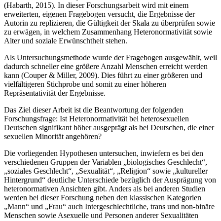
(Habarth, 2015). In dieser Forschungsarbeit wird mit einem
erweiterten, eigenen Fragebogen versucht, die Ergebnisse der
Autorin zu replizieren, die Gültigkeit der Skala zu überprüfen sowie
zu erwägen, in welchem Zusammenhang Heteronormativität sowie
Alter und soziale Erwünschtheit stehen.
Als Untersuchungsmethode wurde der Fragebogen ausgewählt, weil
dadurch schneller eine größere Anzahl Menschen erreicht werden
kann (Couper & Miller, 2009). Dies führt zu einer größeren und
vielfältigeren Stichprobe und somit zu einer höheren
Repräsentativität der Ergebnisse.
Das Ziel dieser Arbeit ist die Beantwortung der folgenden
Forschungsfrage: Ist Heteronormativität bei heterosexuellen
Deutschen signifikant höher ausgeprägt als bei Deutschen, die einer
sexuellen Minorität angehören?
Die vorliegenden Hypothesen untersuchen, inwiefern es bei den
verschiedenen Gruppen der Variablen „biologisches Geschlecht“,
„soziales Geschlecht“, „Sexualität“, „Religion“ sowie „kultureller
Hintergrund“ deutliche Unterschiede bezüglich der Ausprägung von
heteronormativen Ansichten gibt. Anders als bei anderen Studien
werden bei dieser Forschung neben den klassischen Kategorien
„Mann“ und „Frau“ auch Intergeschlechtliche, trans und non-binäre
Menschen sowie Asexuelle und Personen anderer Sexualitäten