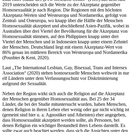
2019 unterscheiden sich die Werte zu der Akzeptanz gegenüber
Homosexualität je nach Region. Die Regionen mit den höchsten
Akzeptanz-Werten sind Westeuropa und Nordamerika, gefolgt von
Zentral- und Osteuropa, wo knapp über die Hälfte der Menschen
Homosexualität akzeptiert und abschließend Asien-Pazifik, wobei in
Australien über drei Viertel der Bevölkerung für die Akzeptanz von
Homosexualität stimmen, auf den Philippinen knapp unter drei
Viertel der Menschen und in Indonesien knapp unter einem Zehntel
der Menschen. Deutschland liegt mit einem Akzeptanz-Wert von
86% genau im mittleren Bereich von Westeuropa und Nordamerika
(Poushter & Kent, 2020).
Laut „The International Lesbian, Gay, Bisexual, Trans and Intersex
Association“ (2020) stehen homosexuelle Menschen weltweit in nur
elf Ländern unter dem Verfassungsschutz vor Diskriminierung
aufgrund der Sexualität.
Neben der Region wirkt sich auch die Religion auf die Akzeptanz
der Menschen gegenüber Homosexualität aus. Bei 25 der 34
Länder, die bei der Studie mituntersucht wurden, haben Menschen,
denen Religion in ihrem Leben eher wenig oder gar nicht wichtig ist
(gemeint sind hier u. a. Agnostiker und Atheisten) eher angegeben,
dass Homosexualität akzeptiert werden sollte, als Personen, bei
denen Religion ein wichtiger Bestandteil ihres Lebens darstellt. Es
sollte zwar auch beachtet werden, dass sich die Ansichten unter den