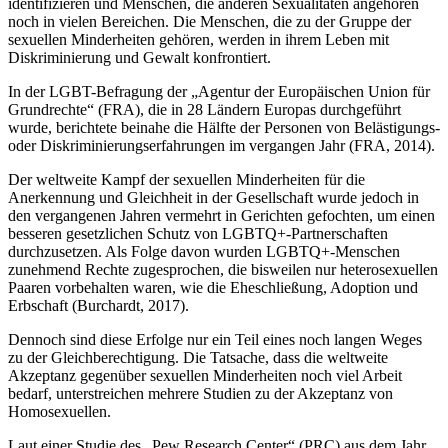
identifizieren und Menschen, die anderen Sexualitäten angehören
noch in vielen Bereichen. Die Menschen, die zu der Gruppe der
sexuellen Minderheiten gehören, werden in ihrem Leben mit
Diskriminierung und Gewalt konfrontiert.
In der LGBT-Befragung der „Agentur der Europäischen Union für
Grundrechte“ (FRA), die in 28 Ländern Europas durchgeführt
wurde, berichtete beinahe die Hälfte der Personen von Belästigungs-
oder Diskriminierungserfahrungen im vergangen Jahr (FRA, 2014).
Der weltweite Kampf der sexuellen Minderheiten für die
Anerkennung und Gleichheit in der Gesellschaft wurde jedoch in
den vergangenen Jahren vermehrt in Gerichten gefochten, um einen
besseren gesetzlichen Schutz von LGBTQ+-Partnerschaften
durchzusetzen. Als Folge davon wurden LGBTQ+-Menschen
zunehmend Rechte zugesprochen, die bisweilen nur heterosexuellen
Paaren vorbehalten waren, wie die Eheschließung, Adoption und
Erbschaft (Burchardt, 2017).
Dennoch sind diese Erfolge nur ein Teil eines noch langen Weges
zu der Gleichberechtigung. Die Tatsache, dass die weltweite
Akzeptanz gegenüber sexuellen Minderheiten noch viel Arbeit
bedarf, unterstreichen mehrere Studien zu der Akzeptanz von
Homosexuellen.
Laut einer Studie des „Pew Research Center“ (PRC) aus dem Jahr