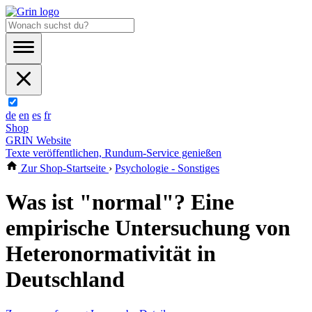
de
en
es
fr
Shop
GRIN Website
Texte veröffentlichen, Rundum-Service genießen
Zur Shop-Startseite
›
Psychologie - Sonstiges
Was ist "normal"? Eine
empirische Untersuchung von
Heteronormativität in
Deutschland