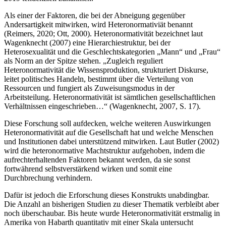
Als einer der Faktoren, die bei der Abneigung gegenüber
Andersartigkeit mitwirken, wird Heteronormativiät benannt
(Reimers, 2020; Ott, 2000). Heteronormativität bezeichnet laut
Wagenknecht (2007) eine Hierarchiestruktur, bei der
Heterosexualität und die Geschlechtskategorien „Mann“ und „Frau“
als Norm an der Spitze stehen. „Zugleich reguliert
Heteronormativität die Wissensproduktion, strukturiert Diskurse,
leitet politisches Handeln, bestimmt über die Verteilung von
Ressourcen und fungiert als Zuweisungsmodus in der
Arbeitsteilung. Heteronormativität ist sämtlichen gesellschaftlichen
Verhältnissen eingeschrieben…“ (Wagenknecht, 2007, S. 17).
Diese Forschung soll aufdecken, welche weiteren Auswirkungen
Heteronormativität auf die Gesellschaft hat und welche Menschen
und Institutionen dabei unterstützend mitwirken. Laut Butler (2002)
wird die heteronormative Machtstruktur aufgehoben, indem die
aufrechterhaltenden Faktoren bekannt werden, da sie sonst
fortwährend selbstverstärkend wirken und somit eine
Durchbrechung verhindern.
Dafür ist jedoch die Erforschung dieses Konstrukts unabdingbar.
Die Anzahl an bisherigen Studien zu dieser Thematik verbleibt aber
noch überschaubar. Bis heute wurde Heteronormativität erstmalig in
Amerika von Habarth quantitativ mit einer Skala untersucht