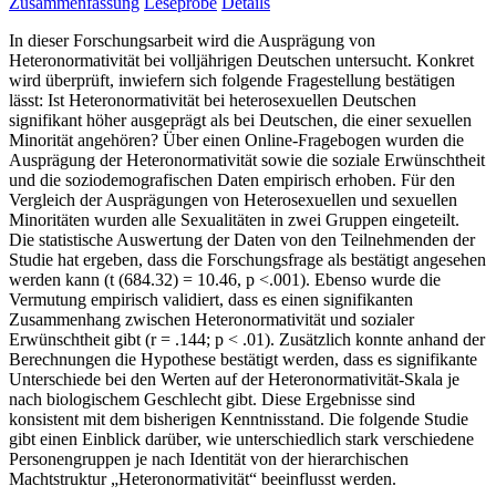
Zusammenfassung
Leseprobe
Details
In dieser Forschungsarbeit wird die Ausprägung von
Heteronormativität bei volljährigen Deutschen untersucht. Konkret
wird überprüft, inwiefern sich folgende Fragestellung bestätigen
lässt: Ist Heteronormativität bei heterosexuellen Deutschen
signifikant höher ausgeprägt als bei Deutschen, die einer sexuellen
Minorität angehören? Über einen Online-Fragebogen wurden die
Ausprägung der Heteronormativität sowie die soziale Erwünschtheit
und die soziodemografischen Daten empirisch erhoben. Für den
Vergleich der Ausprägungen von Heterosexuellen und sexuellen
Minoritäten wurden alle Sexualitäten in zwei Gruppen eingeteilt.
Die statistische Auswertung der Daten von den Teilnehmenden der
Studie hat ergeben, dass die Forschungsfrage als bestätigt angesehen
werden kann (t (684.32) = 10.46, p <.001). Ebenso wurde die
Vermutung empirisch validiert, dass es einen signifikanten
Zusammenhang zwischen Heteronormativität und sozialer
Erwünschtheit gibt (r = .144; p < .01). Zusätzlich konnte anhand der
Berechnungen die Hypothese bestätigt werden, dass es signifikante
Unterschiede bei den Werten auf der Heteronormativität-Skala je
nach biologischem Geschlecht gibt. Diese Ergebnisse sind
konsistent mit dem bisherigen Kenntnisstand. Die folgende Studie
gibt einen Einblick darüber, wie unterschiedlich stark verschiedene
Personengruppen je nach Identität von der hierarchischen
Machtstruktur „Heteronormativität“ beeinflusst werden.