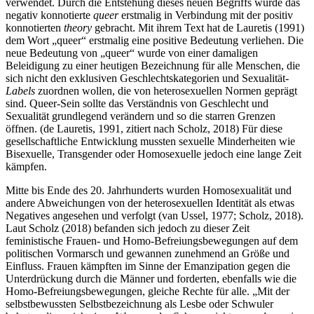
verwendet. Durch die Entstehung dieses neuen Begriffs wurde das
negativ konnotierte
queer
erstmalig in Verbindung mit der positiv
konnotierten
theory
gebracht. Mit ihrem Text hat de Lauretis (1991)
dem Wort „queer“ erstmalig eine positive Bedeutung verliehen. Die
neue Bedeutung von „queer“ wurde von einer damaligen
Beleidigung zu einer heutigen Bezeichnung für alle Menschen, die
sich nicht den exklusiven Geschlechtskategorien und Sexualität-
Labels
zuordnen wollen, die von heterosexuellen Normen geprägt
sind. Queer-Sein sollte das Verständnis von Geschlecht und
Sexualität grundlegend verändern und so die starren Grenzen
öffnen. (de Lauretis, 1991, zitiert nach Scholz, 2018) Für diese
gesellschaftliche Entwicklung mussten sexuelle Minderheiten wie
Bisexuelle, Transgender oder Homosexuelle jedoch eine lange Zeit
kämpfen.
Mitte bis Ende des 20. Jahrhunderts wurden Homosexualität und
andere Abweichungen von der heterosexuellen Identität als etwas
Negatives angesehen und verfolgt (van Ussel, 1977; Scholz, 2018).
Laut Scholz (2018) befanden sich jedoch zu dieser Zeit
feministische Frauen- und Homo-Befreiungsbewegungen auf dem
politischen Vormarsch und gewannen zunehmend an Größe und
Einfluss. Frauen kämpften im Sinne der Emanzipation gegen die
Unterdrückung durch die Männer und forderten, ebenfalls wie die
Homo-Befreiungsbewegungen, gleiche Rechte für alle. „Mit der
selbstbewussten Selbstbezeichnung als Lesbe oder Schwuler