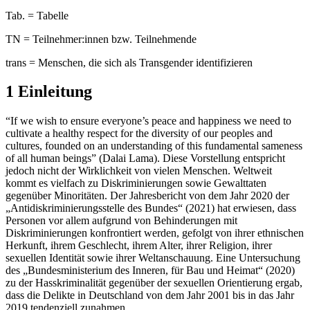
Tab. = Tabelle
TN = Teilnehmer:innen bzw. Teilnehmende
trans = Menschen, die sich als Transgender identifizieren
1 Einleitung
“If we wish to ensure everyone’s peace and happiness we need to
cultivate a healthy respect for the diversity of our peoples and
cultures, founded on an understanding of this fundamental sameness
of all human beings” (Dalai Lama). Diese Vorstellung entspricht
jedoch nicht der Wirklichkeit von vielen Menschen. Weltweit
kommt es vielfach zu Diskriminierungen sowie Gewalttaten
gegenüber Minoritäten. Der Jahresbericht von dem Jahr 2020 der
„Antidiskriminierungsstelle des Bundes“ (2021) hat erwiesen, dass
Personen vor allem aufgrund von Behinderungen mit
Diskriminierungen konfrontiert werden, gefolgt von ihrer ethnischen
Herkunft, ihrem Geschlecht, ihrem Alter, ihrer Religion, ihrer
sexuellen Identität sowie ihrer Weltanschauung. Eine Untersuchung
des „Bundesministerium des Inneren, für Bau und Heimat“ (2020)
zu der Hasskriminalität gegenüber der sexuellen Orientierung ergab,
dass die Delikte in Deutschland von dem Jahr 2001 bis in das Jahr
2019 tendenziell zunahmen.