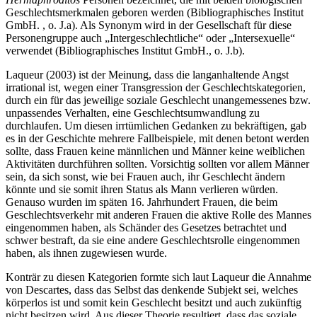
Geschlechtsmerkmalen geboren werden (Bibliographisches Institut
GmbH. , o. J.a). Als Synonym wird in der Gesellschaft für diese
Personengruppe auch „Intergeschlechtliche“ oder „Intersexuelle“
verwendet (Bibliographisches Institut GmbH., o. J.b).
Laqueur (2003) ist der Meinung, dass die langanhaltende Angst
irrational ist, wegen einer Transgression der Geschlechtskategorien,
durch ein für das jeweilige soziale Geschlecht unangemessenes bzw.
unpassendes Verhalten, eine Geschlechtsumwandlung zu
durchlaufen. Um diesen irrtümlichen Gedanken zu bekräftigen, gab
es in der Geschichte mehrere Fallbeispiele, mit denen betont werden
sollte, dass Frauen keine männlichen und Männer keine weiblichen
Aktivitäten durchführen sollten. Vorsichtig sollten vor allem Männer
sein, da sich sonst, wie bei Frauen auch, ihr Geschlecht ändern
könnte und sie somit ihren Status als Mann verlieren würden.
Genauso wurden im späten 16. Jahrhundert Frauen, die beim
Geschlechtsverkehr mit anderen Frauen die aktive Rolle des Mannes
eingenommen haben, als Schänder des Gesetzes betrachtet und
schwer bestraft, da sie eine andere Geschlechtsrolle eingenommen
haben, als ihnen zugewiesen wurde.
Konträr zu diesen Kategorien formte sich laut Laqueur die Annahme
von Descartes, dass das Selbst das denkende Subjekt sei, welches
körperlos ist und somit kein Geschlecht besitzt und auch zukünftig
nicht besitzen wird. Aus dieser Theorie resultiert, dass das soziale