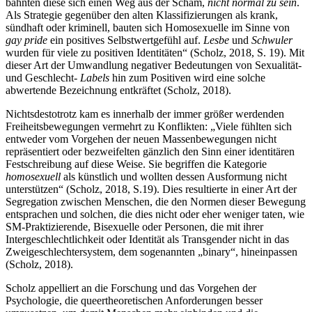
bahnten diese sich einen Weg aus der Scham,
nicht normal zu sein
.
Als Strategie gegenüber den alten Klassifizierungen als krank,
sündhaft oder kriminell, bauten sich Homosexuelle im Sinne von
gay pride
ein positives Selbstwertgefühl auf.
Lesbe
und
Schwuler
wurden für viele zu positiven Identitäten“ (Scholz, 2018, S. 19). Mit
dieser Art der Umwandlung negativer Bedeutungen von Sexualität-
und Geschlecht-
Labels
hin zum Positiven wird eine solche
abwertende Bezeichnung entkräftet (Scholz, 2018).
Nichtsdestotrotz kam es innerhalb der immer größer werdenden
Freiheitsbewegungen vermehrt zu Konflikten: „Viele fühlten sich
entweder vom Vorgehen der neuen Massenbewegungen nicht
repräsentiert oder bezweifelten gänzlich den Sinn einer identitären
Festschreibung auf diese Weise. Sie begriffen die Kategorie
homosexuell
als künstlich und wollten dessen Ausformung nicht
unterstützen“ (Scholz, 2018, S.19). Dies resultierte in einer Art der
Segregation zwischen Menschen, die den Normen dieser Bewegung
entsprachen und solchen, die dies nicht oder eher weniger taten, wie
SM-Praktizierende, Bisexuelle oder Personen, die mit ihrer
Intergeschlechtlichkeit oder Identität als Transgender nicht in das
Zweigeschlechtersystem, dem sogenannten „binary“, hineinpassen
(Scholz, 2018).
Scholz appelliert an die Forschung und das Vorgehen der
Psychologie, die queertheoretischen Anforderungen besser