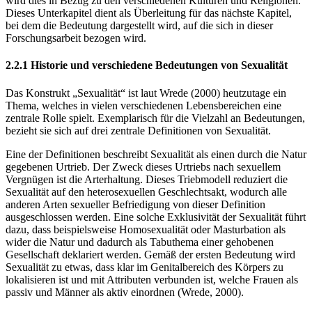
wird dies in Bezug zu den verschiedenen Kulturen und Religionen.
Dieses Unterkapitel dient als Überleitung für das nächste Kapitel,
bei dem die Bedeutung dargestellt wird, auf die sich in dieser
Forschungsarbeit bezogen wird.
2.2.1 Historie und verschiedene Bedeutungen von Sexualität
Das Konstrukt „Sexualität“ ist laut Wrede (2000) heutzutage ein
Thema, welches in vielen verschiedenen Lebensbereichen eine
zentrale Rolle spielt. Exemplarisch für die Vielzahl an Bedeutungen,
bezieht sie sich auf drei zentrale Definitionen von Sexualität.
Eine der Definitionen beschreibt Sexualität als einen durch die Natur
gegebenen Urtrieb. Der Zweck dieses Urtriebs nach sexuellem
Vergnügen ist die Arterhaltung. Dieses Triebmodell reduziert die
Sexualität auf den heterosexuellen Geschlechtsakt, wodurch alle
anderen Arten sexueller Befriedigung von dieser Definition
ausgeschlossen werden. Eine solche Exklusivität der Sexualität führt
dazu, dass beispielsweise Homosexualität oder Masturbation als
wider die Natur und dadurch als Tabuthema einer gehobenen
Gesellschaft deklariert werden. Gemäß der ersten Bedeutung wird
Sexualität zu etwas, dass klar im Genitalbereich des Körpers zu
lokalisieren ist und mit Attributen verbunden ist, welche Frauen als
passiv und Männer als aktiv einordnen (Wrede, 2000).