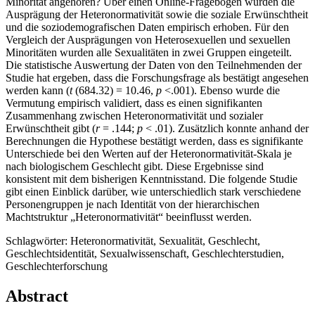
Minorität angehören? Über einen Online-Fragebogen wurden die
Ausprägung der Heteronormativität sowie die soziale Erwünschtheit
und die soziodemografischen Daten empirisch erhoben. Für den
Vergleich der Ausprägungen von Heterosexuellen und sexuellen
Minoritäten wurden alle Sexualitäten in zwei Gruppen eingeteilt.
Die statistische Auswertung der Daten von den Teilnehmenden der
Studie hat ergeben, dass die Forschungsfrage als bestätigt angesehen
werden kann (
t
(684.32) = 10.46,
p
<.001). Ebenso wurde die
Vermutung empirisch validiert, dass es einen signifikanten
Zusammenhang zwischen Heteronormativität und sozialer
Erwünschtheit gibt (
r
= .144;
p
< .01). Zusätzlich konnte anhand der
Berechnungen die Hypothese bestätigt werden, dass es signifikante
Unterschiede bei den Werten auf der Heteronormativität-Skala je
nach biologischem Geschlecht gibt. Diese Ergebnisse sind
konsistent mit dem bisherigen Kenntnisstand. Die folgende Studie
gibt einen Einblick darüber, wie unterschiedlich stark verschiedene
Personengruppen je nach Identität von der hierarchischen
Machtstruktur „Heteronormativität“ beeinflusst werden.
Schlagwörter: Heteronormativität, Sexualität, Geschlecht,
Geschlechtsidentität, Sexualwissenschaft, Geschlechterstudien,
Geschlechterforschung
Abstract