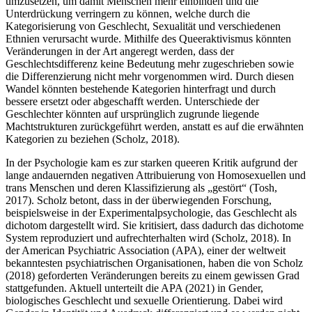
umzusetzen, um damit Menschen mehr einbinden und die
Unterdrückung verringern zu können, welche durch die
Kategorisierung von Geschlecht, Sexualität und verschiedenen
Ethnien verursacht wurde. Mithilfe des Queeraktivismus könnten
Veränderungen in der Art angeregt werden, dass der
Geschlechtsdifferenz keine Bedeutung mehr zugeschrieben sowie
die Differenzierung nicht mehr vorgenommen wird. Durch diesen
Wandel könnten bestehende Kategorien hinterfragt und durch
bessere ersetzt oder abgeschafft werden. Unterschiede der
Geschlechter könnten auf ursprünglich zugrunde liegende
Machtstrukturen zurückgeführt werden, anstatt es auf die erwähnten
Kategorien zu beziehen (Scholz, 2018).
In der Psychologie kam es zur starken queeren Kritik aufgrund der
lange andauernden negativen Attribuierung von Homosexuellen und
trans Menschen und deren Klassifizierung als „gestört“ (Tosh,
2017). Scholz betont, dass in der überwiegenden Forschung,
beispielsweise in der Experimentalpsychologie, das Geschlecht als
dichotom dargestellt wird. Sie kritisiert, dass dadurch das dichotome
System reproduziert und aufrechterhalten wird (Scholz, 2018). In
der American Psychiatric Association (APA), einer der weltweit
bekanntesten psychiatrischen Organisationen, haben die von Scholz
(2018) geforderten Veränderungen bereits zu einem gewissen Grad
stattgefunden. Aktuell unterteilt die APA (2021) in Gender,
biologisches Geschlecht und sexuelle Orientierung. Dabei wird