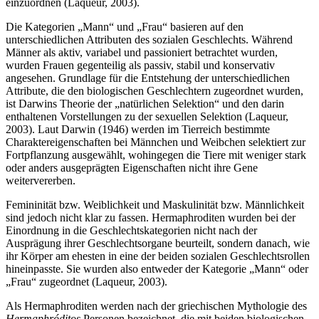
einzuordnen (Laqueur, 2003).
Die Kategorien „Mann“ und „Frau“ basieren auf den
unterschiedlichen Attributen des sozialen Geschlechts. Während
Männer als aktiv, variabel und passioniert betrachtet wurden,
wurden Frauen gegenteilig als passiv, stabil und konservativ
angesehen. Grundlage für die Entstehung der unterschiedlichen
Attribute, die den biologischen Geschlechtern zugeordnet wurden,
ist Darwins Theorie der „natürlichen Selektion“ und den darin
enthaltenen Vorstellungen zu der sexuellen Selektion (Laqueur,
2003). Laut Darwin (1946) werden im Tierreich bestimmte
Charaktereigenschaften bei Männchen und Weibchen selektiert zur
Fortpflanzung ausgewählt, wohingegen die Tiere mit weniger stark
oder anders ausgeprägten Eigenschaften nicht ihre Gene
weitervererben.
Femininität bzw. Weiblichkeit und Maskulinität bzw. Männlichkeit
sind jedoch nicht klar zu fassen. Hermaphroditen wurden bei der
Einordnung in die Geschlechtskategorien nicht nach der
Ausprägung ihrer Geschlechtsorgane beurteilt, sondern danach, wie
ihr Körper am ehesten in eine der beiden sozialen Geschlechtsrollen
hineinpasste. Sie wurden also entweder der Kategorie „Mann“ oder
„Frau“ zugeordnet (Laqueur, 2003).
Als Hermaphroditen werden nach der griechischen Mythologie des
Hermaphróditos
Personen bezeichnet, die mit beiden biologischen