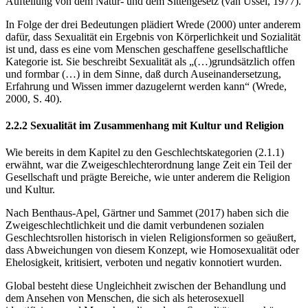
Aufteilung von dem Natur- und dem Sittengesetz (van Ussel, 1977).
In Folge der drei Bedeutungen plädiert Wrede (2000) unter anderem
dafür, dass Sexualität ein Ergebnis von Körperlichkeit und Sozialität
ist und, dass es eine vom Menschen geschaffene gesellschaftliche
Kategorie ist. Sie beschreibt Sexualität als „(…)grundsätzlich offen
und formbar (…) in dem Sinne, daß durch Auseinandersetzung,
Erfahrung und Wissen immer dazugelernt werden kann“ (Wrede,
2000, S. 40).
2.2.2 Sexualität im Zusammenhang mit Kultur und Religion
Wie bereits in dem Kapitel zu den Geschlechtskategorien (2.1.1)
erwähnt, war die Zweigeschlechterordnung lange Zeit ein Teil der
Gesellschaft und prägte Bereiche, wie unter anderem die Religion
und Kultur.
Nach Benthaus-Apel, Gärtner und Sammet (2017) haben sich die
Zweigeschlechtlichkeit und die damit verbundenen sozialen
Geschlechtsrollen historisch in vielen Religionsformen so geäußert,
dass Abweichungen von diesem Konzept, wie Homosexualität oder
Ehelosigkeit, kritisiert, verboten und negativ konnotiert wurden.
Global besteht diese Ungleichheit zwischen der Behandlung und
dem Ansehen von Menschen, die sich als heterosexuell