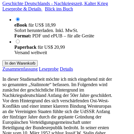
Geschichte Deutschlands - Nachkriegszeit, Kalter Krieg
Leseprobe & Details
Blick ins Buch
eBook
für
US$ 18,99
Sofort herunterladen. Inkl. MwSt.
Format:
PDF und ePUB – für alle Geräte
Paperback
für
US$ 20,99
Versand weltweit
In den Warenkorb
Zusammenfassung
Leseprobe
Details
In dieser Studienarbeit möchte ich mich eingehend mit der
so genannten „Stalinnote“ befassen. Im Folgenden wird
zunächst der geschichtliche Hintergrund im
Nachkriegsdeutschland Anfang der 50er Jahre geschildert.
Vor dem Hintergrund des sich verschärfenden Ost-West-
Konflikts und einer immer klareren Bindung Westeuropas
an die Vereinigten Staaten fühlte sich die UdSSR Anfang
der fünfziger Jahre durch die geplante Gründung der
Europäischen Verteidigungsgemeinschaft unter
Beteiligung der Bundesrepublik bedroht. In seiner ersten
Note vom 10. März 1952 schlug Jossif W. Stalin daher