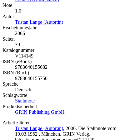
Note
1,0
Autor
Tristan Lange (Autor:in)
Erscheinungsjahr
2006
Seiten
39
Katalognummer
V114149
ISBN (eBook)
9783640155682
ISBN (Buch)
9783640155750
Sprache
Deutsch
Schlagworte
Stalinnote
Produktsicherheit
GRIN Publishing GmbH
Arbeit zitieren
Tristan Lange (Autor:in)
, 2006, Die Stalinnote vom
10.03.1952 , München, GRIN Verlag,
https://www.grin.com/document/114149