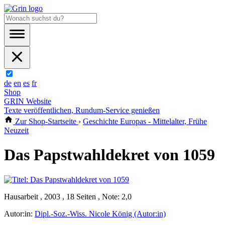
de
en
es
fr
Shop
GRIN Website
Texte veröffentlichen, Rundum-Service genießen
Zur Shop-Startseite
›
Geschichte Europas - Mittelalter, Frühe
Neuzeit
Das Papstwahldekret von 1059
Hausarbeit , 2003 , 18 Seiten , Note: 2,0
Autor:in:
Dipl.-Soz.-Wiss. Nicole König (Autor:in)