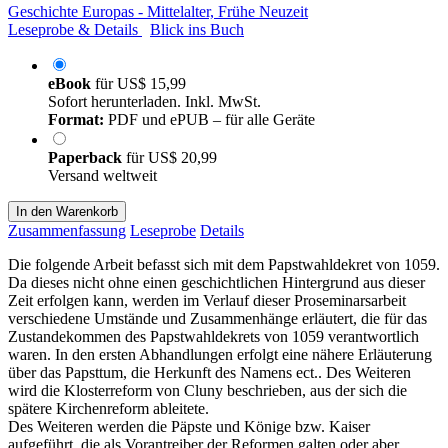
Geschichte Europas - Mittelalter, Frühe Neuzeit
Leseprobe & Details
Blick ins Buch
eBook
für
US$ 15,99
Sofort herunterladen. Inkl. MwSt.
Format:
PDF und ePUB – für alle Geräte
Paperback
für
US$ 20,99
Versand weltweit
In den Warenkorb
Zusammenfassung
Leseprobe
Details
Die folgende Arbeit befasst sich mit dem Papstwahldekret von 1059.
Da dieses nicht ohne einen geschichtlichen Hintergrund aus dieser
Zeit erfolgen kann, werden im Verlauf dieser Proseminarsarbeit
verschiedene Umstände und Zusammenhänge erläutert, die für das
Zustandekommen des Papstwahldekrets von 1059 verantwortlich
waren. In den ersten Abhandlungen erfolgt eine nähere Erläuterung
über das Papsttum, die Herkunft des Namens ect.. Des Weiteren
wird die Klosterreform von Cluny beschrieben, aus der sich die
spätere Kirchenreform ableitete.
Des Weiteren werden die Päpste und Könige bzw. Kaiser
aufgeführt, die als Vorantreiber der Reformen galten oder aber