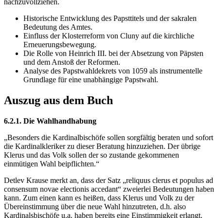
nachzuvollziehen.
Historische Entwicklung des Papsttitels und der sakralen
Bedeutung des Amtes.
Einfluss der Klosterreform von Cluny auf die kirchliche
Erneuerungsbewegung.
Die Rolle von Heinrich III. bei der Absetzung von Päpsten
und dem Anstoß der Reformen.
Analyse des Papstwahldekrets von 1059 als instrumentelle
Grundlage für eine unabhängige Papstwahl.
Auszug aus dem Buch
6.2.1. Die Wahlhandhabung
„Besonders die Kardinalbischöfe sollen sorgfältig beraten und sofort
die Kardinalkleriker zu dieser Beratung hinzuziehen. Der übrige
Klerus und das Volk sollen der so zustande gekommenen
einmütigen Wahl beipflichten.“
Detlev Krause merkt an, dass der Satz „reliquus clerus et populus ad
consensum novae electionis accedant“ zweierlei Bedeutungen haben
kann. Zum einen kann es heißen, dass Klerus und Volk zu der
Übereinstimmung über die neue Wahl hinzutreten, d.h. also
Kardinalsbischöfe u.a. haben bereits eine Einstimmigkeit erlangt.