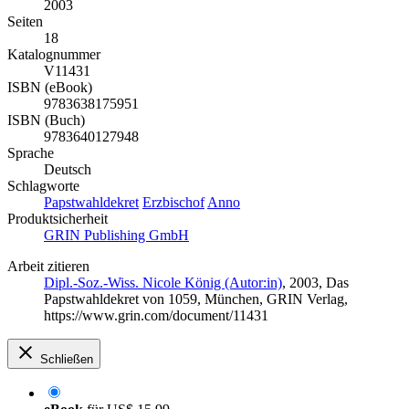
2003
Seiten
18
Katalognummer
V11431
ISBN (eBook)
9783638175951
ISBN (Buch)
9783640127948
Sprache
Deutsch
Schlagworte
Papstwahldekret
Erzbischof
Anno
Produktsicherheit
GRIN Publishing GmbH
Arbeit zitieren
Dipl.-Soz.-Wiss. Nicole König (Autor:in)
, 2003, Das
Papstwahldekret von 1059, München, GRIN Verlag,
https://www.grin.com/document/11431
Schließen