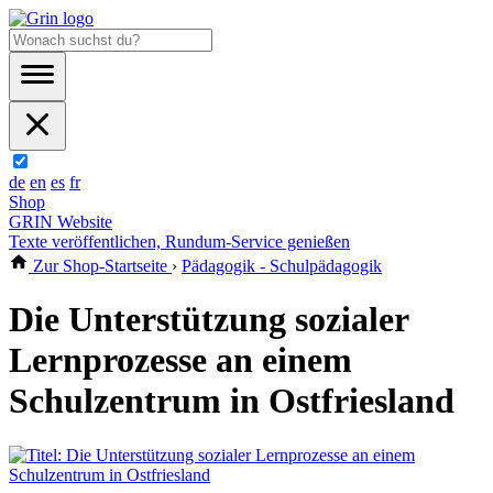
de
en
es
fr
Shop
GRIN Website
Texte veröffentlichen, Rundum-Service genießen
Zur Shop-Startseite
›
Pädagogik - Schulpädagogik
Die Unterstützung sozialer
Lernprozesse an einem
Schulzentrum in Ostfriesland