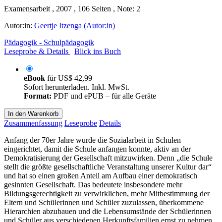
Examensarbeit , 2007 , 106 Seiten , Note: 2
Autor:in:
Geertje Itzenga (Autor:in)
Pädagogik - Schulpädagogik
Leseprobe & Details
Blick ins Buch
eBook
für
US$ 42,99
Sofort herunterladen. Inkl. MwSt.
Format:
PDF und ePUB – für alle Geräte
In den Warenkorb
Zusammenfassung
Leseprobe
Details
Anfang der 70er Jahre wurde die Sozialarbeit in Schulen
eingerichtet, damit die Schule anfangen konnte, aktiv an der
Demokratisierung der Gesellschaft mitzuwirken. Denn „die Schule
stellt die größte gesellschaftliche Veranstaltung unserer Kultur dar“
und hat so einen großen Anteil am Aufbau einer demokratisch
gesinnten Gesellschaft. Das bedeutete insbesondere mehr
Bildungsgerechtigkeit zu verwirklichen, mehr Mitbestimmung der
Eltern und Schülerinnen und Schüler zuzulassen, überkommene
Hierarchien abzubauen und die Lebensumstände der Schülerinnen
und Schüler aus verschiedenen Herkunftsfamilien ernst zu nehmen.