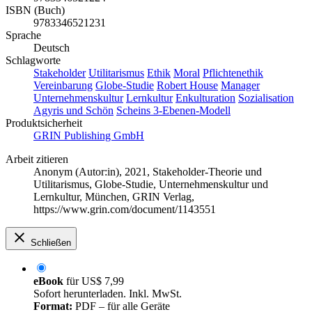
ISBN (Buch)
9783346521231
Sprache
Deutsch
Schlagworte
Stakeholder
Utilitarismus
Ethik
Moral
Pflichtenethik
Vereinbarung
Globe-Studie
Robert House
Manager
Unternehmenskultur
Lernkultur
Enkulturation
Sozialisation
Agyris und Schön
Scheins 3-Ebenen-Modell
Produktsicherheit
GRIN Publishing GmbH
Arbeit zitieren
Anonym (Autor:in)
, 2021, Stakeholder-Theorie und
Utilitarismus, Globe-Studie, Unternehmenskultur und
Lernkultur, München, GRIN Verlag,
https://www.grin.com/document/1143551
Schließen
eBook
für
US$ 7,99
Sofort herunterladen. Inkl. MwSt.
Format:
PDF – für alle Geräte