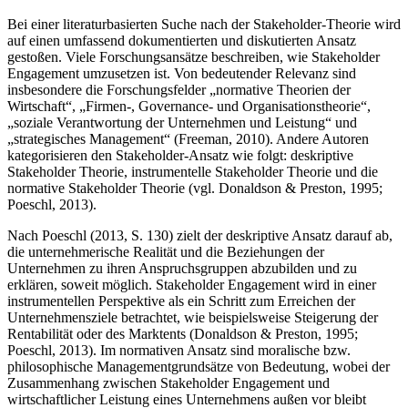
Bei einer literaturbasierten Suche nach der Stakeholder-Theorie wird
auf einen umfassend dokumentierten und diskutierten Ansatz
gestoßen. Viele Forschungsansätze beschreiben, wie Stakeholder
Engagement umzusetzen ist. Von bedeutender Relevanz sind
insbesondere die Forschungsfelder „normative Theorien der
Wirtschaft“, „Firmen-, Governance- und Organisationstheorie“,
„soziale Verantwortung der Unternehmen und Leistung“ und
„strategisches Management“ (Freeman, 2010). Andere Autoren
kategorisieren den Stakeholder-Ansatz wie folgt: deskriptive
Stakeholder Theorie, instrumentelle Stakeholder Theorie und die
normative Stakeholder Theorie (vgl. Donaldson & Preston, 1995;
Poeschl, 2013).
Nach Poeschl (2013, S. 130) zielt der deskriptive Ansatz darauf ab,
die unternehmerische Realität und die Beziehungen der
Unternehmen zu ihren Anspruchsgruppen abzubilden und zu
erklären, soweit möglich. Stakeholder Engagement wird in einer
instrumentellen Perspektive als ein Schritt zum Erreichen der
Unternehmensziele betrachtet, wie beispielsweise Steigerung der
Rentabilität oder des Marktents (Donaldson & Preston, 1995;
Poeschl, 2013). Im normativen Ansatz sind moralische bzw.
philosophische Managementgrundsätze von Bedeutung, wobei der
Zusammenhang zwischen Stakeholder Engagement und
wirtschaftlicher Leistung eines Unternehmens außen vor bleibt