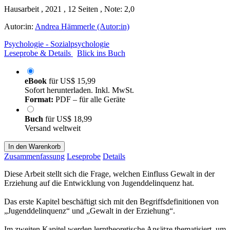
Hausarbeit , 2021 , 12 Seiten , Note: 2,0
Autor:in:
Andrea Hämmerle (Autor:in)
Psychologie - Sozialpsychologie
Leseprobe & Details
Blick ins Buch
eBook
für
US$ 15,99
Sofort herunterladen. Inkl. MwSt.
Format:
PDF – für alle Geräte
Buch
für
US$ 18,99
Versand weltweit
In den Warenkorb
Zusammenfassung
Leseprobe
Details
Diese Arbeit stellt sich die Frage, welchen Einfluss Gewalt in der
Erziehung auf die Entwicklung von Jugenddelinquenz hat.
Das erste Kapitel beschäftigt sich mit den Begriffsdefinitionen von
„Jugenddelinquenz“ und „Gewalt in der Erziehung“.
Im zweiten Kapitel werden lerntheoretische Ansätze thematisiert, um