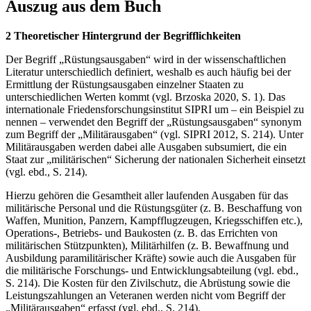
Auszug aus dem Buch
2 Theoretischer Hintergrund der Begrifflichkeiten
Der Begriff „Rüstungsausgaben“ wird in der wissenschaftlichen
Literatur unterschiedlich definiert, weshalb es auch häufig bei der
Ermittlung der Rüstungsausgaben einzelner Staaten zu
unterschiedlichen Werten kommt (vgl. Brzoska 2020, S. 1). Das
internationale Friedensforschungsinstitut SIPRI um – ein Beispiel zu
nennen – verwendet den Begriff der „Rüstungsausgaben“ synonym
zum Begriff der „Militärausgaben“ (vgl. SIPRI 2012, S. 214). Unter
Militärausgaben werden dabei alle Ausgaben subsumiert, die ein
Staat zur „militärischen“ Sicherung der nationalen Sicherheit einsetzt
(vgl. ebd., S. 214).
Hierzu gehören die Gesamtheit aller laufenden Ausgaben für das
militärische Personal und die Rüstungsgüter (z. B. Beschaffung von
Waffen, Munition, Panzern, Kampfflugzeugen, Kriegsschiffen etc.),
Operations-, Betriebs- und Baukosten (z. B. das Errichten von
militärischen Stützpunkten), Militärhilfen (z. B. Bewaffnung und
Ausbildung paramilitärischer Kräfte) sowie auch die Ausgaben für
die militärische Forschungs- und Entwicklungsabteilung (vgl. ebd.,
S. 214). Die Kosten für den Zivilschutz, die Abrüstung sowie die
Leistungszahlungen an Veteranen werden nicht vom Begriff der
„Militärausgaben“ erfasst (vgl. ebd., S. 214).