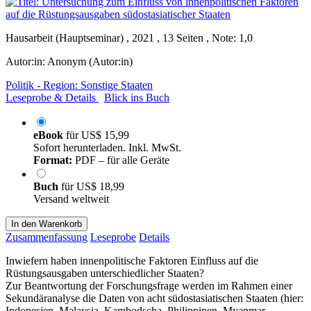
Hausarbeit (Hauptseminar) , 2021 , 13 Seiten , Note: 1,0
Autor:in:
Anonym (Autor:in)
Politik - Region: Sonstige Staaten
Leseprobe & Details
Blick ins Buch
eBook
für
US$ 15,99
Sofort herunterladen. Inkl. MwSt.
Format:
PDF – für alle Geräte
Buch
für
US$ 18,99
Versand weltweit
In den Warenkorb
Zusammenfassung
Leseprobe
Details
Inwiefern haben innenpolitische Faktoren Einfluss auf die
Rüstungsausgaben unterschiedlicher Staaten?
Zur Beantwortung der Forschungsfrage werden im Rahmen einer
Sekundäranalyse die Daten von acht südostasiatischen Staaten (hier:
Indonesien, Malaysia, Kambodscha, Philippinen, Myanmar,