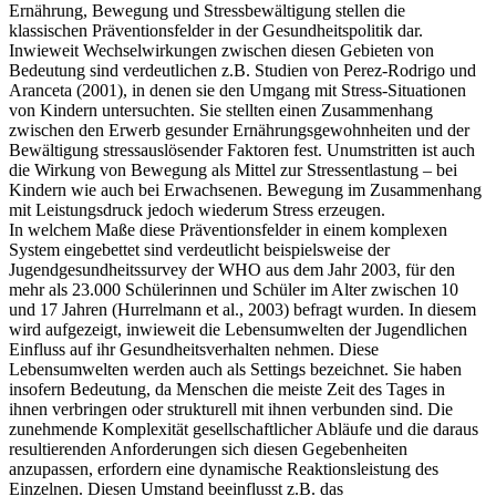
Ernährung, Bewegung und Stressbewältigung stellen die
klassischen Präventionsfelder in der Gesundheitspolitik dar.
Inwieweit Wechselwirkungen zwischen diesen Gebieten von
Bedeutung sind verdeutlichen z.B. Studien von Perez-Rodrigo und
Aranceta (2001), in denen sie den Umgang mit Stress-Situationen
von Kindern untersuchten. Sie stellten einen Zusammenhang
zwischen den Erwerb gesunder Ernährungsgewohnheiten und der
Bewältigung stressauslösender Faktoren fest. Unumstritten ist auch
die Wirkung von Bewegung als Mittel zur Stressentlastung – bei
Kindern wie auch bei Erwachsenen. Bewegung im Zusammenhang
mit Leistungsdruck jedoch wiederum Stress erzeugen.
In welchem Maße diese Präventionsfelder in einem komplexen
System eingebettet sind verdeutlicht beispielsweise der
Jugendgesundheitssurvey der WHO aus dem Jahr 2003, für den
mehr als 23.000 Schülerinnen und Schüler im Alter zwischen 10
und 17 Jahren (Hurrelmann et al., 2003) befragt wurden. In diesem
wird aufgezeigt, inwieweit die Lebensumwelten der Jugendlichen
Einfluss auf ihr Gesundheitsverhalten nehmen. Diese
Lebensumwelten werden auch als Settings bezeichnet. Sie haben
insofern Bedeutung, da Menschen die meiste Zeit des Tages in
ihnen verbringen oder strukturell mit ihnen verbunden sind. Die
zunehmende Komplexität gesellschaftlicher Abläufe und die daraus
resultierenden Anforderungen sich diesen Gegebenheiten
anzupassen, erfordern eine dynamische Reaktionsleistung des
Einzelnen. Diesen Umstand beeinflusst z.B. das