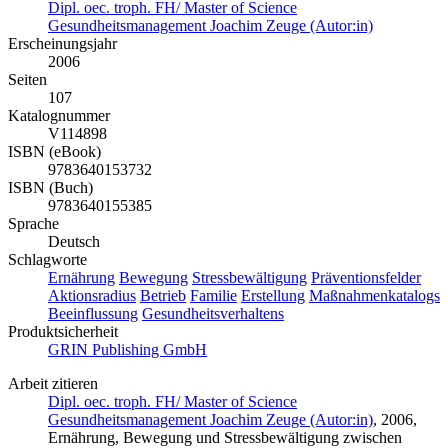
Dipl. oec. troph. FH/ Master of Science
Gesundheitsmanagement Joachim Zeuge (Autor:in)
Erscheinungsjahr
2006
Seiten
107
Katalognummer
V114898
ISBN (eBook)
9783640153732
ISBN (Buch)
9783640155385
Sprache
Deutsch
Schlagworte
Ernährung
Bewegung
Stressbewältigung
Präventionsfelder
Aktionsradius
Betrieb
Familie
Erstellung
Maßnahmenkatalogs
Beeinflussung
Gesundheitsverhaltens
Produktsicherheit
GRIN Publishing GmbH
Arbeit zitieren
Dipl. oec. troph. FH/ Master of Science
Gesundheitsmanagement Joachim Zeuge (Autor:in)
, 2006,
Ernährung, Bewegung und Stressbewältigung zwischen