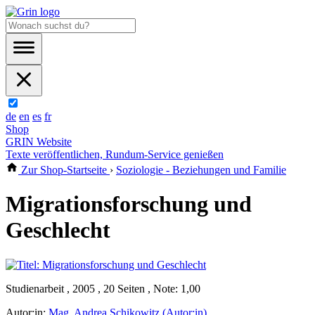
de
en
es
fr
Shop
GRIN Website
Texte veröffentlichen, Rundum-Service genießen
Zur Shop-Startseite
›
Soziologie - Beziehungen und Familie
Migrationsforschung und
Geschlecht
Studienarbeit , 2005 , 20 Seiten , Note: 1,00
Autor:in:
Mag. Andrea Schikowitz (Autor:in)