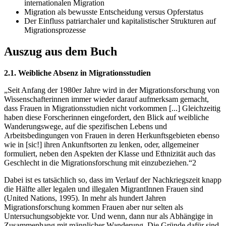
internationalen Migration
Migration als bewusste Entscheidung versus Opferstatus
Der Einfluss patriarchaler und kapitalistischer Strukturen auf
Migrationsprozesse
Auszug aus dem Buch
2.1. Weibliche Absenz in Migrationsstudien
„Seit Anfang der 1980er Jahre wird in der Migrationsforschung von
Wissenschafterinnen immer wieder darauf aufmerksam gemacht,
dass Frauen in Migrationsstudien nicht vorkommen [...] Gleichzeitig
haben diese Forscherinnen eingefordert, den Blick auf weibliche
Wanderungswege, auf die spezifischen Lebens und
Arbeitsbedingungen von Frauen in deren Herkunftsgebieten ebenso
wie in [sic!] ihren Ankunftsorten zu lenken, oder, allgemeiner
formuliert, neben den Aspekten der Klasse und Ethnizität auch das
Geschlecht in die Migrationsforschung mit einzubeziehen.“2
Dabei ist es tatsächlich so, dass im Verlauf der Nachkriegszeit knapp
die Hälfte aller legalen und illegalen MigrantInnen Frauen sind
(United Nations, 1995). In mehr als hundert Jahren
Migrationsforschung kommen Frauen aber nur selten als
Untersuchungsobjekte vor. Und wenn, dann nur als Abhängige in
Zusammenhang mit männlicher Wanderung. Die Gründe dafür sind