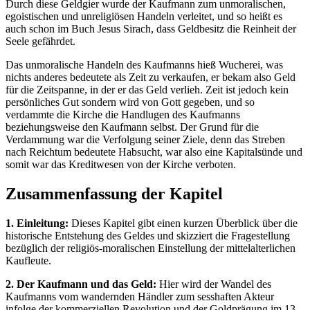
Durch diese Geldgier wurde der Kaufmann zum unmoralischen,
egoistischen und unreligiösen Handeln verleitet, und so heißt es
auch schon im Buch Jesus Sirach, dass Geldbesitz die Reinheit der
Seele gefährdet.
Das unmoralische Handeln des Kaufmanns hieß Wucherei, was
nichts anderes bedeutete als Zeit zu verkaufen, er bekam also Geld
für die Zeitspanne, in der er das Geld verlieh. Zeit ist jedoch kein
persönliches Gut sondern wird von Gott gegeben, und so
verdammte die Kirche die Handlugen des Kaufmanns
beziehungsweise den Kaufmann selbst. Der Grund für die
Verdammung war die Verfolgung seiner Ziele, denn das Streben
nach Reichtum bedeutete Habsucht, war also eine Kapitalsünde und
somit war das Kreditwesen von der Kirche verboten.
Zusammenfassung der Kapitel
1. Einleitung:
Dieses Kapitel gibt einen kurzen Überblick über die
historische Entstehung des Geldes und skizziert die Fragestellung
bezüglich der religiös-moralischen Einstellung der mittelalterlichen
Kaufleute.
2. Der Kaufmann und das Geld:
Hier wird der Wandel des
Kaufmanns vom wandernden Händler zum sesshaften Akteur
infolge der kommerziellen Revolution und der Goldprägung im 13.