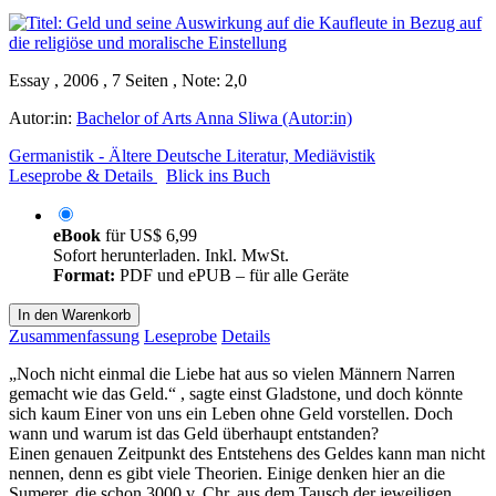
Essay , 2006 , 7 Seiten , Note: 2,0
Autor:in:
Bachelor of Arts Anna Sliwa (Autor:in)
Germanistik - Ältere Deutsche Literatur, Mediävistik
Leseprobe & Details
Blick ins Buch
eBook
für
US$ 6,99
Sofort herunterladen. Inkl. MwSt.
Format:
PDF und ePUB – für alle Geräte
In den Warenkorb
Zusammenfassung
Leseprobe
Details
„Noch nicht einmal die Liebe hat aus so vielen Männern Narren
gemacht wie das Geld.“ , sagte einst Gladstone, und doch könnte
sich kaum Einer von uns ein Leben ohne Geld vorstellen. Doch
wann und warum ist das Geld überhaupt entstanden?
Einen genauen Zeitpunkt des Entstehens des Geldes kann man nicht
nennen, denn es gibt viele Theorien. Einige denken hier an die
Sumerer, die schon 3000 v. Chr. aus dem Tausch der jeweiligen