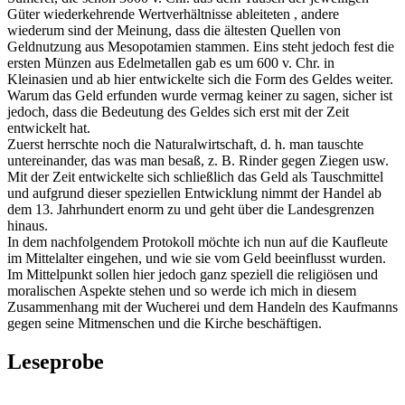
Güter wiederkehrende Wertverhältnisse ableiteten , andere
wiederum sind der Meinung, dass die ältesten Quellen von
Geldnutzung aus Mesopotamien stammen. Eins steht jedoch fest die
ersten Münzen aus Edelmetallen gab es um 600 v. Chr. in
Kleinasien und ab hier entwickelte sich die Form des Geldes weiter.
Warum das Geld erfunden wurde vermag keiner zu sagen, sicher ist
jedoch, dass die Bedeutung des Geldes sich erst mit der Zeit
entwickelt hat.
Zuerst herrschte noch die Naturalwirtschaft, d. h. man tauschte
untereinander, das was man besaß, z. B. Rinder gegen Ziegen usw.
Mit der Zeit entwickelte sich schließlich das Geld als Tauschmittel
und aufgrund dieser speziellen Entwicklung nimmt der Handel ab
dem 13. Jahrhundert enorm zu und geht über die Landesgrenzen
hinaus.
In dem nachfolgendem Protokoll möchte ich nun auf die Kaufleute
im Mittelalter eingehen, und wie sie vom Geld beeinflusst wurden.
Im Mittelpunkt sollen hier jedoch ganz speziell die religiösen und
moralischen Aspekte stehen und so werde ich mich in diesem
Zusammenhang mit der Wucherei und dem Handeln des Kaufmanns
gegen seine Mitmenschen und die Kirche beschäftigen.
Leseprobe