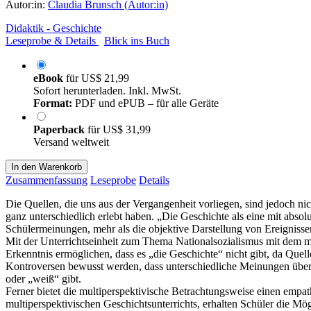
Autor:in:
Claudia Brunsch (Autor:in)
Didaktik - Geschichte
Leseprobe & Details
Blick ins Buch
eBook
für
US$ 21,99
Sofort herunterladen. Inkl. MwSt.
Format:
PDF und ePUB – für alle Geräte
Paperback
für
US$ 31,99
Versand weltweit
In den Warenkorb
Zusammenfassung
Leseprobe
Details
Die Quellen, die uns aus der Vergangenheit vorliegen, sind jedoch ni
ganz unterschiedlich erlebt haben. „Die Geschichte als eine mit abso
Schülermeinungen, mehr als die objektive Darstellung von Ereigniss
Mit der Unterrichtseinheit zum Thema Nationalsozialismus mit dem m
Erkenntnis ermöglichen, dass es „die Geschichte“ nicht gibt, da Quel
Kontroversen bewusst werden, dass unterschiedliche Meinungen über di
oder „weiß“ gibt.
Ferner bietet die multiperspektivische Betrachtungsweise einen em
multiperspektivischen Geschichtsunterrichts, erhalten Schüler die M