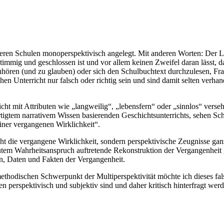
unseren Schulen monoperspektivisch angelegt. Mit anderen Worten: Der Le
 stimmig und geschlossen ist und vor allem keinen Zweifel daran lässt, 
uhören (und zu glauben) oder sich den Schulbuchtext durchzulesen, Fra
Unterricht nur falsch oder richtig sein und sind damit selten verhande
cht mit Attributen wie „langweilig“, „lebensfern“ oder „sinnlos“ verseh
tigtem narrativem Wissen basierenden Geschichtsunterrichts, sehen Schü
ner vergangenen Wirklichkeit“.
cht die vergangene Wirklichkeit, sondern perspektivische Zeugnisse gan
lutem Wahrheitsanspruch auftretende Rekonstruktion der Vergangenheit gi
en, Daten und Fakten der Vergangenheit.
ethodischen Schwerpunkt der Multiperspektivität möchte ich dieses fal
en perspektivisch und subjektiv sind und daher kritisch hinterfragt we