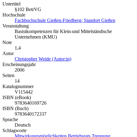
Untertitel
§102 BetrVG
Hochschule
Fachhochschule Gießen-Friedberg; Standort Gießen
Veranstaltung
Basisikompetenzen für Klein-und Mittelständische
Unternehmen (KMU)
Note
1,4
Autor
Christopher Weide (Autor:in)
Erscheinungsjahr
2006
Seiten
14
Katalognummer
V115442
ISBN (eBook)
9783640169726
ISBN (Buch)
9783640172337
Sprache
Deutsch
Schlagworte
Mitwirkungsmöglichkeiten
Betriebsrats
Trennung