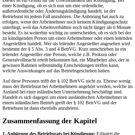
Dieses ist ein Grund für die Unwirksamkeit der Kündigung. Bei
einer Kündigung, ob es sich nun um eine ordentliche,
außerordentliche oder Änderungskündigung handelt, ist der
Betriebsrat im jedem Fall anzuhören. Die Anhörung hat auch zu
erfolgen, wenn der Arbeitnehmer noch keinem Kündigungsschutz
unterliegt, weil das Arbeitsverhältnis noch nicht länger als 6 Monate
besteht. Es ist weiterhin wichtig zu unterscheiden, ob es sich bei der
zu kündigenden Person um einen Arbeitnehmer oder einen leitenden
Angestellten handelt. Wer als leitender Angestellter angesehen wird
bestimmt der § 5 Abs. 3 und 4 BetrVG. Kurz umschrieben ist ein
leitender Angestellter eine Person, welche z.B. Prokura oder
Generalvollmacht erteilt bekommen hat, ein Mitarbeiter also, der in
gewissen Rahmen selbstständig Entscheidungen treffen kann,
welche Auswirkungen auf das Betriebsgeschehen haben.
Auf diese Personen trifft der § 102 BetrVG nicht zu. Ebenso wenig
muss der Betriebsrat bei Arbeitnehmern angehört werden, welche im
Ausland bei einer inländischen Unternehmung beschäftigt sind.
Handelt es sich dagegen um einen ausländischen Arbeitnehmer in
einem inländischen Betrieb greift der § 102 BetrVG und der
Betriebsrat ist dann ebenfalls anzuhören.
Zusammenfassung der Kapitel
1. Anhörung des Betriebsrats bei Kündigung:
Erläutert die