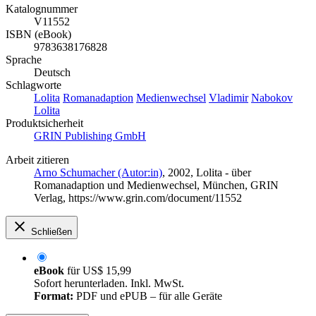
Katalognummer
V11552
ISBN (eBook)
9783638176828
Sprache
Deutsch
Schlagworte
Lolita
Romanadaption
Medienwechsel
Vladimir
Nabokov
Lolita
Produktsicherheit
GRIN Publishing GmbH
Arbeit zitieren
Arno Schumacher (Autor:in)
, 2002, Lolita - über
Romanadaption und Medienwechsel, München, GRIN
Verlag, https://www.grin.com/document/11552
Schließen
eBook
für
US$ 15,99
Sofort herunterladen. Inkl. MwSt.
Format:
PDF und ePUB – für alle Geräte