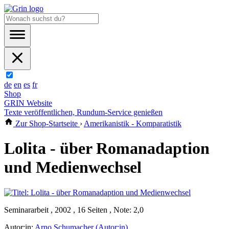
de
en
es
fr
Shop
GRIN Website
Texte veröffentlichen, Rundum-Service genießen
Zur Shop-Startseite
›
Amerikanistik - Komparatistik
Lolita - über Romanadaption
und Medienwechsel
Seminararbeit , 2002 , 16 Seiten , Note: 2,0
Autor:in:
Arno Schumacher (Autor:in)