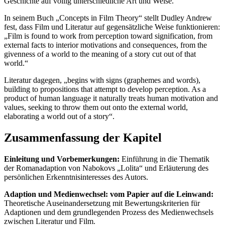
Geschichte auf völlig unterschiedliche Art und Weise.
In seinem Buch „Concepts in Film Theory“ stellt Dudley Andrew
fest, dass Film und Literatur auf gegensätzliche Weise funktionieren:
„Film is found to work from perception toward signification, from
external facts to interior motivations and consequences, from the
givenness of a world to the meaning of a story cut out of that
world.“
Literatur dagegen, „begins with signs (graphemes and words),
building to propositions that attempt to develop perception. As a
product of human language it naturally treats human motivation and
values, seeking to throw them out onto the external world,
elaborating a world out of a story“.
Zusammenfassung der Kapitel
Einleitung und Vorbemerkungen:
Einführung in die Thematik
der Romanadaption von Nabokovs „Lolita“ und Erläuterung des
persönlichen Erkenntnisinteresses des Autors.
Adaption und Medienwechsel: vom Papier auf die Leinwand:
Theoretische Auseinandersetzung mit Bewertungskriterien für
Adaptionen und dem grundlegenden Prozess des Medienwechsels
zwischen Literatur und Film.