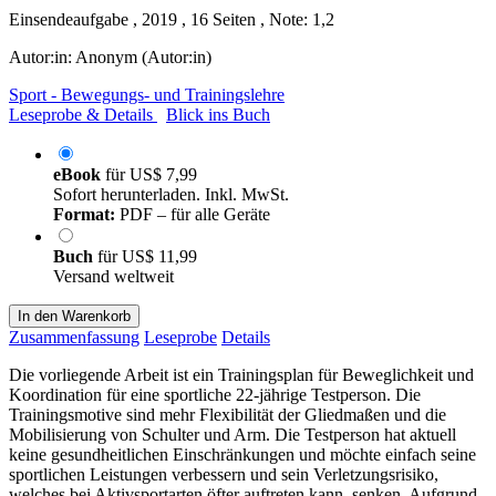
Einsendeaufgabe , 2019 , 16 Seiten , Note: 1,2
Autor:in:
Anonym (Autor:in)
Sport - Bewegungs- und Trainingslehre
Leseprobe & Details
Blick ins Buch
eBook
für
US$ 7,99
Sofort herunterladen. Inkl. MwSt.
Format:
PDF – für alle Geräte
Buch
für
US$ 11,99
Versand weltweit
In den Warenkorb
Zusammenfassung
Leseprobe
Details
Die vorliegende Arbeit ist ein Trainingsplan für Beweglichkeit und
Koordination für eine sportliche 22-jährige Testperson. Die
Trainingsmotive sind mehr Flexibilität der Gliedmaßen und die
Mobilisierung von Schulter und Arm. Die Testperson hat aktuell
keine gesundheitlichen Einschränkungen und möchte einfach seine
sportlichen Leistungen verbessern und sein Verletzungsrisiko,
welches bei Aktivsportarten öfter auftreten kann, senken. Aufgrund