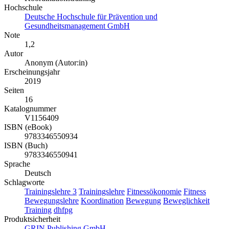
Hochschule
Deutsche Hochschule für Prävention und
Gesundheitsmanagement GmbH
Note
1,2
Autor
Anonym (Autor:in)
Erscheinungsjahr
2019
Seiten
16
Katalognummer
V1156409
ISBN (eBook)
9783346550934
ISBN (Buch)
9783346550941
Sprache
Deutsch
Schlagworte
Trainingslehre 3
Trainingslehre
Fitnessökonomie
Fitness
Bewegungslehre
Koordination
Bewegung
Beweglichkeit
Training
dhfpg
Produktsicherheit
GRIN Publishing GmbH