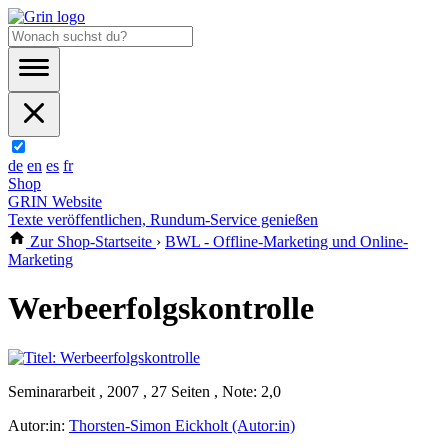
de
en
es
fr
Shop
GRIN Website
Texte veröffentlichen, Rundum-Service genießen
Zur Shop-Startseite
›
BWL - Offline-Marketing und Online-
Marketing
Werbeerfolgskontrolle
Seminararbeit , 2007 , 27 Seiten , Note: 2,0
Autor:in:
Thorsten-Simon Eickholt (Autor:in)