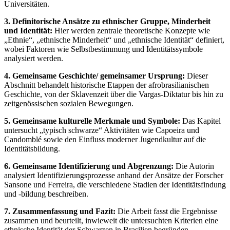
Universitäten.
3. Definitorische Ansätze zu ethnischer Gruppe, Minderheit
und Identität:
Hier werden zentrale theoretische Konzepte wie
„Ethnie“, „ethnische Minderheit“ und „ethnische Identität“ definiert,
wobei Faktoren wie Selbstbestimmung und Identitätssymbole
analysiert werden.
4. Gemeinsame Geschichte/ gemeinsamer Ursprung:
Dieser
Abschnitt behandelt historische Etappen der afrobrasilianischen
Geschichte, von der Sklavenzeit über die Vargas-Diktatur bis hin zu
zeitgenössischen sozialen Bewegungen.
5. Gemeinsame kulturelle Merkmale und Symbole:
Das Kapitel
untersucht „typisch schwarze“ Aktivitäten wie Capoeira und
Candomblé sowie den Einfluss moderner Jugendkultur auf die
Identitätsbildung.
6. Gemeinsame Identifizierung und Abgrenzung:
Die Autorin
analysiert Identifizierungsprozesse anhand der Ansätze der Forscher
Sansone und Ferreira, die verschiedene Stadien der Identitätsfindung
und -bildung beschreiben.
7. Zusammenfassung und Fazit:
Die Arbeit fasst die Ergebnisse
zusammen und beurteilt, inwieweit die untersuchten Kriterien eine
ethnische Identität der Schwarzen in Brasilien begründen.