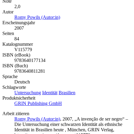
Note
2,0
Autor
Romy Powils (Autor:in)
Erscheinungsjahr
2007
Seiten
84
Katalognummer
V115779
ISBN (eBook)
9783640177134
ISBN (Buch)
9783640811281
Sprache
Deutsch
Schlagworte
Untersuchung
Identität
Brasilien
Produktsicherheit
GRIN Publishing GmbH
Arbeit zitieren
Romy Powils (Autor:in)
, 2007, „A invenção de ser negro“ –
Die Untersuchung einer schwarzen Identität als ethnische
Identität in Brasilien heute , München, GRIN Verlag,