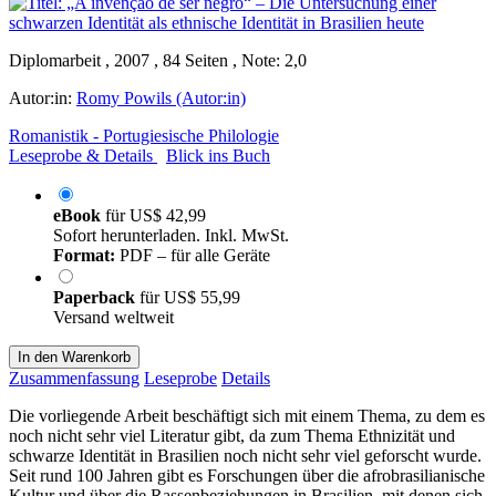
Diplomarbeit , 2007 , 84 Seiten , Note: 2,0
Autor:in:
Romy Powils (Autor:in)
Romanistik - Portugiesische Philologie
Leseprobe & Details
Blick ins Buch
eBook
für
US$ 42,99
Sofort herunterladen. Inkl. MwSt.
Format:
PDF – für alle Geräte
Paperback
für
US$ 55,99
Versand weltweit
In den Warenkorb
Zusammenfassung
Leseprobe
Details
Die vorliegende Arbeit beschäftigt sich mit einem Thema, zu dem es
noch nicht sehr viel Literatur gibt, da zum Thema Ethnizität und
schwarze Identität in Brasilien noch nicht sehr viel geforscht wurde.
Seit rund 100 Jahren gibt es Forschungen über die afrobrasilianische
Kultur und über die Rassenbeziehungen in Brasilien, mit denen sich