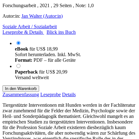
Forschungsarbeit , 2021 , 29 Seiten , Note: 1,0
Autor:in:
Jan Walter (Autor:in)
Soziale Arbeit / Sozialarbeit
Leseprobe & Details
Blick ins Buch
eBook
für
US$ 18,99
Sofort herunterladen. Inkl. MwSt.
Format:
PDF – für alle Geräte
Paperback
für
US$ 20,99
Versand weltweit
In den Warenkorb
Zusammenfassung
Leseprobe
Details
Tiergestützte Interventionen mit Hunden werden in der Fachliteratur
zwar zunehmend für die Felder der Medizin, Psychologie sowie der
Heil- und Sonderpädagogik thematisiert. Gleichwohl mangelt es an
empirischen Studien zu tiergestützten Interventionen. Insbesondere
für die Profession Soziale Arbeit existieren diesbezüglich kaum
Forschungsaktivitäten, die aber notwendig wären zur Schärfung des
Verständnisses, was eigentlich die spezifische Rolle des in der