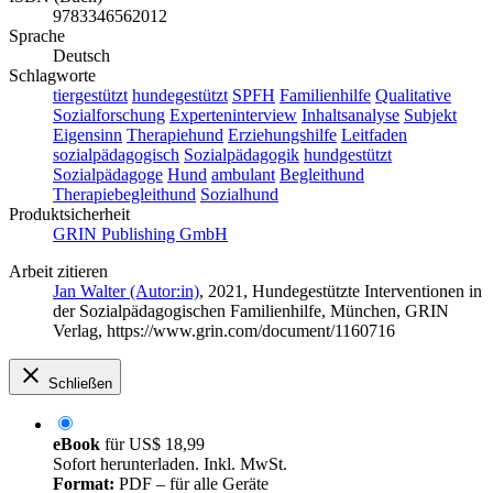
9783346562012
Sprache
Deutsch
Schlagworte
tiergestützt
hundegestützt
SPFH
Familienhilfe
Qualitative
Sozialforschung
Experteninterview
Inhaltsanalyse
Subjekt
Eigensinn
Therapiehund
Erziehungshilfe
Leitfaden
sozialpädagogisch
Sozialpädagogik
hundgestützt
Sozialpädagoge
Hund
ambulant
Begleithund
Therapiebegleithund
Sozialhund
Produktsicherheit
GRIN Publishing GmbH
Arbeit zitieren
Jan Walter (Autor:in)
, 2021, Hundegestützte Interventionen in
der Sozialpädagogischen Familienhilfe, München, GRIN
Verlag, https://www.grin.com/document/1160716
Schließen
eBook
für
US$ 18,99
Sofort herunterladen. Inkl. MwSt.
Format:
PDF – für alle Geräte