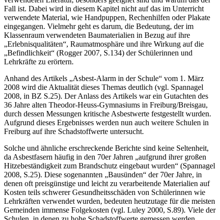
Fall ist. Dabei wird in diesem Kapitel nicht auf das im Unterricht
verwendete Material, wie Handpuppen, Rechenhilfen oder Plakate
eingegangen. Vielmehr geht es darum, die Bedeutung, der im
Klassenraum verwendeten Baumaterialien in Bezug auf ihre
„Erlebnisqualitäten“, Raumatmosphäre und ihre Wirkung auf die
„Befindlichkeit“ (Rogger 2007, S.134) der Schülerinnen und
Lehrkräfte zu erörtern.
Anhand des Artikels „Asbest-Alarm in der Schule“ vom 1. März
2008 wird die Aktualität dieses Themas deutlich (vgl. Spannagel
2008, in BZ S.25). Der Anlass des Artikels war ein Gutachten des
36 Jahre alten Theodor-Heuss-Gymnasiums in Freiburg/Breisgau,
durch dessen Messungen kritische Asbestwerte festgestellt wurden.
Aufgrund dieses Ergebnisses werden nun auch weitere Schulen in
Freiburg auf ihre Schadstoffwerte untersucht.
Solche und ähnliche erschreckende Berichte sind keine Seltenheit,
da Asbestfasern häufig in den 70er Jahren „aufgrund ihrer großen
Hitzebeständigkeit zum Brandschutz eingebaut wurden“ (Spannagel
2008, S.25). Diese sogenannten „Bausünden“ der 70er Jahre, in
denen oft preisgünstige und leicht zu verarbeitende Materialien auf
Kosten teils schwerer Gesundheitsschäden von Schülerinnen wie
Lehrkräften verwendet wurden, bedeuten heutzutage für die meisten
Gemeinden immense Folgekosten (vgl. Luley 2000, S.89). Viele der
Schulen, in denen zu hohe Schadstoffwerte gemessen werden,