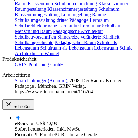
Raum
Klassenraum
Schulraumeinrichtung
Klassenzimmer
Raumgestaltung
Klassenzimmergestaltung
Schulraum
Klassenraumgestaltung
Lernumgebung
Räume
Schulraumgestaltung
dritter Pädagoge
Lernraum
Schularchitektur
neue Lernkultur
Lernkultur
Schulbau
Mensch und Raum
Pädagogische Architektur
Schulbauvorschriften
Sinnesreize
veränderte Kindheit
Schulbaugeschichte
Pädagogischer Raum
Schule als
Lebensraum
Schulraum als Lebensraum
Lebensraum Schule
Architektur im Wandel
Produktsicherheit
GRIN Publishing GmbH
Arbeit zitieren
Sarah Dahlinger (Autor:in)
, 2008, Der Raum als dritter
Pädagoge , München, GRIN Verlag,
https://www.grin.com/document/116264
Schließen
eBook
für
US$ 42,99
Sofort herunterladen. Inkl. MwSt.
Format:
PDF und ePUB – für alle Geräte