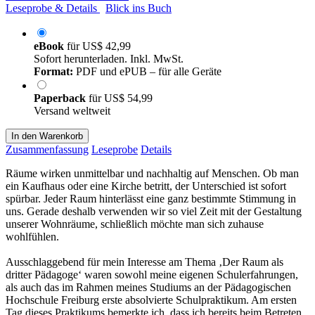
Leseprobe & Details
Blick ins Buch
eBook
für
US$ 42,99
Sofort herunterladen. Inkl. MwSt.
Format:
PDF und ePUB – für alle Geräte
Paperback
für
US$ 54,99
Versand weltweit
In den Warenkorb
Zusammenfassung
Leseprobe
Details
Räume wirken unmittelbar und nachhaltig auf Menschen. Ob man
ein Kaufhaus oder eine Kirche betritt, der Unterschied ist sofort
spürbar. Jeder Raum hinterlässt eine ganz bestimmte Stimmung in
uns. Gerade deshalb verwenden wir so viel Zeit mit der Gestaltung
unserer Wohnräume, schließlich möchte man sich zuhause
wohlfühlen.
Ausschlaggebend für mein Interesse am Thema ‚Der Raum als
dritter Pädagoge‘ waren sowohl meine eigenen Schulerfahrungen,
als auch das im Rahmen meines Studiums an der Pädagogischen
Hochschule Freiburg erste absolvierte Schulpraktikum. Am ersten
Tag dieses Praktikums bemerkte ich, dass ich bereits beim Betreten