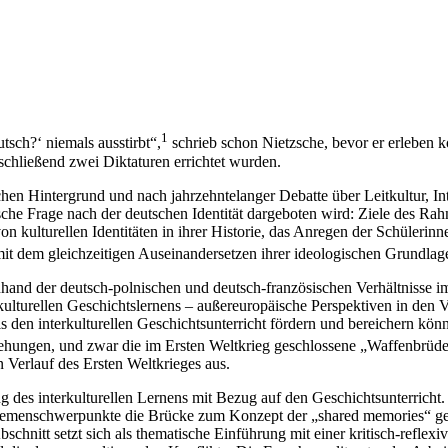
1
tsch?‘ niemals ausstirbt“,
schrieb schon Nietzsche, bevor er erleben 
schließend zwei Diktaturen errichtet wurden.
hen Hintergrund und nach jahrzehntelanger Debatte über Leitkultur, In
rische Frage nach der deutschen Identität dargeboten wird: Ziele des 
n kulturellen Identitäten in ihrer Historie, das Anregen der Schülerinn
mit dem gleichzeitigen Auseinandersetzen ihrer ideologischen Grundlag
d der deutsch-polnischen und deutsch-französischen Verhältnisse im 1
ulturellen Geschichtslernens – außereuropäische Perspektiven in den Vor
s den interkulturellen Geschichtsunterricht fördern und bereichern kön
hungen, und zwar die im Ersten Weltkrieg geschlossene „Waffenbrüdersc
Verlauf des Ersten Weltkrieges aus.
tzung des interkulturellen Lernens mit Bezug auf den Geschichtsunterr
Themenschwerpunkte die Brücke zum Konzept der „shared memories“ g
bschnitt setzt sich als thematische Einführung mit einer kritisch-refle