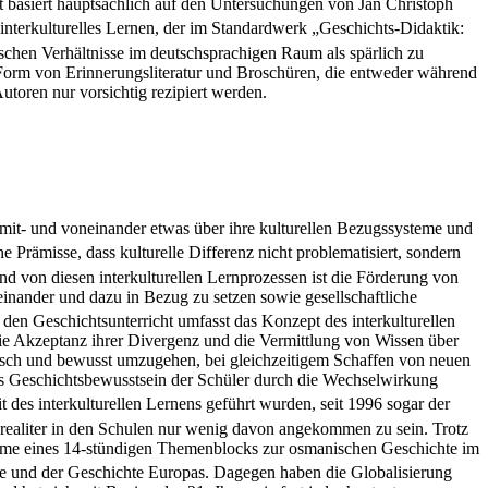
it basiert hauptsächlich auf den Untersuchungen von Jan Christoph
nterkulturelles Lernen, der im Standardwerk „Geschichts-Didaktik:
ischen Verhältnisse im deutschsprachigen Raum als spärlich zu
n Form von Erinnerungsliteratur und Broschüren, die entweder während
utoren nur vorsichtig rezipiert werden.
 mit- und voneinander etwas über ihre kulturellen Bezugssysteme und
ine Prämisse, dass kulturelle Differenz nicht problematisiert, sondern
 von diesen interkulturellen Lernprozessen ist die Förderung von
einander und dazu in Bezug zu setzen sowie gesellschaftliche
 den Geschichtsunterricht umfasst das Konzept des interkulturellen
die Akzeptanz ihrer Divergenz und die Vermittlung von Wissen über
ritisch und bewusst umzugehen, bei gleichzeitigem Schaffen von neuen
as Geschichtsbewusstsein der Schüler durch die Wechselwirkung
des interkulturellen Lernens geführt wurden, seit 1996 sogar der
t realiter in den Schulen nur wenig davon angekommen zu sein. Trotz
hme eines 14-stündigen Themenblocks zur osmanischen Geschichte im
te und der Geschichte Europas. Dagegen haben die Globalisierung