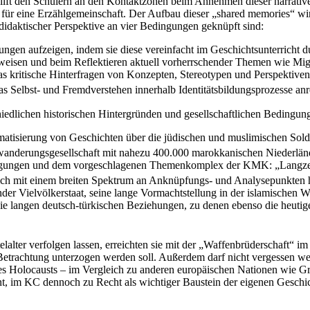
hilft den Schülern an den Kontaktzonen beim Annehmen dieser narrativen
 eine Erzählgemeinschaft. Der Aufbau dieser „shared memories“ wird 
sdidaktischer Perspektive an vier Bedingungen geknüpft sind:
nungen aufzeigen, indem sie diese vereinfacht im Geschichtsunterricht d
weisen und beim Reflektieren aktuell vorherrschender Themen wie Migra
as kritische Hinterfragen von Konzepten, Stereotypen und Perspektiven
as Selbst- und Fremdverstehen innerhalb Identitätsbildungsprozesse an
iedlichen historischen Hintergründen und gesellschaftlichen Bedingung
tisierung von Geschichten über die jüdischen und muslimischen Soldate
Einwanderungsgesellschaft mit nahezu 400.000 marokkanischen Niederl
edingungen und dem vorgeschlagenen Themenkomplex der KMK: „Langzei
ch mit einem breiten Spektrum an Anknüpfungs- und Analysepunkten h
nder Vielvölkerstaat, seine lange Vormachtstellung in der islamischen 
 die langen deutsch-türkischen Beziehungen, zu denen ebenso die heutig
lalter verfolgen lassen, erreichten sie mit der „Waffenbrüderschaft“ i
n Betrachtung unterzogen werden soll. Außerdem darf nicht vergessen we
s Holocausts – im Vergleich zu anderen europäischen Nationen wie Gro
t, im KC dennoch zu Recht als wichtiger Baustein der eigenen Geschich