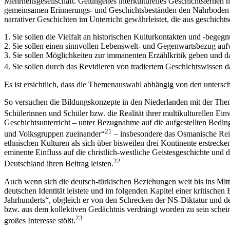
Mehrheitsgesellschaft. Gelungenes interkulturelles Geschichtslernen 
gemeinsamen Erinnerungs- und Geschichtsbeständen den Nährboden für
narrativer Geschichten im Unterricht gewährleistet, die aus geschicht
1. Sie sollen die Vielfalt an historischen Kulturkontakten und -begeg
2. Sie sollen einen sinnvollen Lebenswelt- und Gegenwartsbezug auf
3. Sie sollen Möglichkeiten zur immanenten Erzählkritik geben und d
4. Sie sollen durch das Revidieren von tradiertem Geschichtswissen d
Es ist ersichtlich, dass die Themenauswahl abhängig von den untersch
So versuchen die Bildungskonzepte in den Niederlanden mit der Thema
Schülerinnen und Schüler bzw. die Realität ihrer multikulturellen 
Geschichtsunterricht – unter Bezugnahme auf die aufgestellten B
21
und Volksgruppen zueinander“
– insbesondere das Osmanische Rei
ethnischen Kulturen als sich über bisweilen drei Kontinente erstrecke
eminente Einfluss auf die christlich-westliche Geistesgeschichte und
22
Deutschland ihren Beitrag leisten.
Auch wenn sich die deutsch-türkischen Beziehungen weit bis ins Mitte
deutschen Identität leistete und im folgenden Kapitel einer kritische
Jahrhunderts“, obgleich er von den Schrecken der NS-Diktatur und de
bzw. aus dem kollektiven Gedächtnis verdrängt worden zu sein schein
23
großes Interesse stößt.