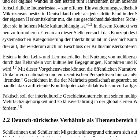
und der digitale Wandel in den letzten fünf Jahrzehnten kaum absehb
fortschrittliche Industriestaat – zur offenen Einwanderungsgesellscha
Mikrozensus besitzt in Deutschland mehr als jedes dritte Kind in de
der eigenen Herkunftskultur mit, die aus geschichtsdidaktischer Sic
13
über sie in hohem Maße kulturabhängig ist.“
In diesem Kontext wer
neu zu formulieren. Genau an dieser Stelle versucht das Konzept des i
systematischen Kategorisierung der Interkulturalität im Geschichtsunt
drei auf, die wiederum auch im Beschluss der Kultusministerkonferen
Erstens in den Lehr- und Lernmaterialien bei Nutzung von multipers
durch das Behandeln von kulturellen Begegnungen, Kontakten und Kon
17
wird.
Mit dieser Vorgehensweise können die öffentlichen Narrative d
Umkehr von nationalen und eurozentrischen Perspektiven hin zu außere
„fremden“ Geschichten in die der Mehrheitsgesellschaft angestrebt, s
parallel dazu auftretende Konfliktpotenziale didaktisch sinnvoll aufge
Faktisch soll der interkulturelle Geschichtsunterricht mit seinen mu
Mehrfachzugehörigkeit und Exklusiverfahrung in der globalisierten 
18
fördern.
2.2 Deutsch-türkisches Verhältnis als Themenbereich i
Schülerinnen und Schüler mit Migrationshintergrund erinnern sich aufg