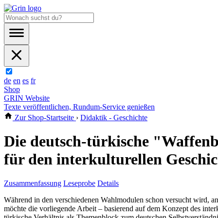
de
en
es
fr
Shop
GRIN Website
Texte veröffentlichen, Rundum-Service genießen
Zur Shop-Startseite
›
Didaktik - Geschichte
Die deutsch-türkische "Waffenb
für den interkulturellen Geschi
Zusammenfassung
Leseprobe
Details
Während in den verschiedenen Wahlmodulen schon versucht wird, anhan
möchte die vorliegende Arbeit – basierend auf dem Konzept des interk
türkische Verhältnis als Themenblock zum deutschen Selbstverständni