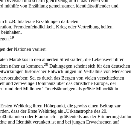
 Diversität und schafft gleichzeitig durch das Teilen von
mithilfe von Erzählung gemeinsamer, identitätsstiftender und
urch z.B. bilaterale Erzählungen darbieten.
tion, Fremdenfeindlichkeit, Krieg oder Vertreibung helfen.
 beinhalten.
19
regen.
en der Nationen variiert.
n Marokkos in den alliierten Streitkräften, die Lebenswelt ihrer
20
ändern näher zu kommen.
Dahingegen scheint sich für den deutschen
twirkungen historischer Entwicklungen im Verhältnis von Menschen
ervorzuheben: Sei es durch das Bergen von vielen verschiedenen
Welt und zeitweilige Dominanz über das christliche Europa, der
en rund drei Millionen Türkeistämmigen als größte Minorität in
m Ersten Weltkrieg ihren Höhepunkt, die gewiss einen Beitrag zur
rden, dass der Erste Weltkrieg als „Urkatastrophe des 20.
ßbritannien oder Frankreich – größtenteils aus der Erinnerungskultur
te und Identität verankert ist und bei jungen Erwachsenen auf