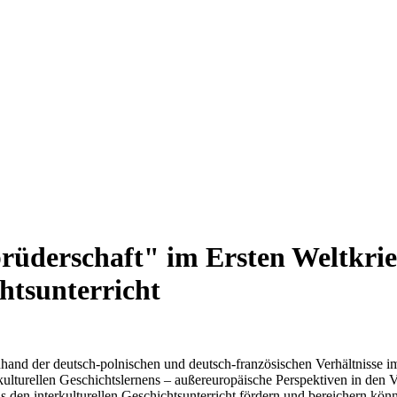
rüderschaft" im Ersten Weltkri
chtsunterricht
d der deutsch-polnischen und deutsch-französischen Verhältnisse im 1
ulturellen Geschichtslernens – außereuropäische Perspektiven in den Vor
s den interkulturellen Geschichtsunterricht fördern und bereichern kön