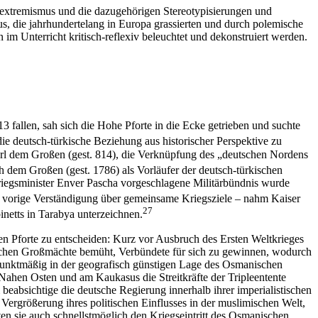
sextremismus und die dazugehörigen Stereotypisierungen und
 die jahrhundertelang in Europa grassierten und durch polemische
im Unterricht kritisch-reflexiv beleuchtet und dekonstruiert werden.
 fallen, sah sich die Hohe Pforte in die Ecke getrieben und suchte
die deutsch-türkische Beziehung aus historischer Perspektive zu
arl dem Großen (gest. 814), die Verknüpfung des „deutschen Nordens
ch dem Großen (gest. 1786) als Vorläufer der deutsch-türkischen
egsminister Enver Pascha vorgeschlagene Militärbündnis wurde
e vorige Verständigung über gemeinsame Kriegsziele – nahm Kaiser
27
netts in Tarabya unterzeichnen.
en Pforte zu entscheiden: Kurz vor Ausbruch des Ersten Weltkrieges
äischen Großmächte bemüht, Verbündete für sich zu gewinnen, wodurch
punktmäßig in der geografisch günstigen Lage des Osmanischen
Nahen Osten und am Kaukasus die Streitkräfte der Tripleentente
absichtige die deutsche Regierung innerhalb ihrer imperialistischen
Vergrößerung ihres politischen Einflusses in der muslimischen Welt,
ten sie auch schnellstmöglich den Kriegseintritt des Osmanischen