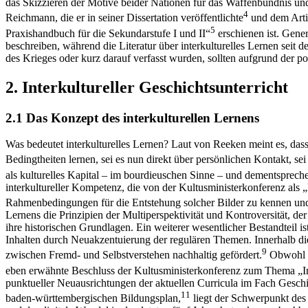
das Skizzieren der Motive beider Nationen für das Waffenbündnis und 
4
Reichmann, die er in seiner Dissertation veröffentlichte
und dem Artik
5
Praxishandbuch für die Sekundarstufe I und II“
erschienen ist. Gene
beschreiben, während die Literatur über interkulturelles Lernen seit
des Krieges oder kurz darauf verfasst wurden, sollten aufgrund der p
2. Interkultureller Geschichtsunterricht
2.1 Das Konzept des interkulturellen Lernens
Was bedeutet interkulturelles Lernen? Laut von Reeken meint es, das
Bedingtheiten lernen, sei es nun direkt über persönlichen Kontakt, sei
als kulturelles Kapital – im bourdieuschen Sinne – und dementspreche
interkultureller Kompetenz, die von der Kultusministerkonferenz als 
Rahmenbedingungen für die Entstehung solcher Bilder zu kennen und 
Lernens die Prinzipien der Multiperspektivität und Kontroversität, 
ihre historischen Grundlagen. Ein weiterer wesentlicher Bestandteil 
Inhalten durch Neuakzentuierung der regulären Themen. Innerhalb di
9
zwischen Fremd- und Selbstverstehen nachhaltig gefördert.
Obwohl hi
eben erwähnte Beschluss der Kultusministerkonferenz zum Thema „Int
punktueller Neuausrichtungen der aktuellen Curricula im Fach Ges
11
baden-württembergischen Bildungsplan,
liegt der Schwerpunkt des