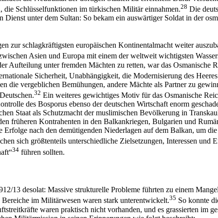
28
n, die Schlüsselfunktionen im türkischen Militär einnahmen.
Die deuts
den Dienst unter dem Sultan: So bekam ein auswärtiger Soldat in der 
n zur schlagkräftigsten europäischen Kontinentalmacht weiter auszubaue
zwischen Asien und Europa mit einem der weltweit wichtigsten Wassers
 der Aufteilung unter fremden Mächten zu retten, war das Osmanische R
rnationale Sicherheit, Unabhängigkeit, die Modernisierung des Heeres 
chen die vergeblichen Bemühungen, andere Mächte als Partner zu gewin
32
 Deutschen.
Ein weiteres gewichtiges Motiv für das Osmanische Rei
ontrolle des Bosporus ebenso der deutschen Wirtschaft enorm geschade
schen Staat als Schutzmacht der muslimischen Bevölkerung in Transkau
n früheren Kontrahenten in den Balkankriegen, Bulgarien und Rumänie
he Erfolge nach den demütigenden Niederlagen auf dem Balkan, um die e
hen sich größtenteils unterschiedliche Zielsetzungen, Interessen und 
34
aft“
führen sollten.
12/13 desolat: Massive strukturelle Probleme führten zu einem Mange
35
e Bereiche im Militärwesen waren stark unterentwickelt.
So konnte di
streitkräfte waren praktisch nicht vorhanden, und es grassierten im g