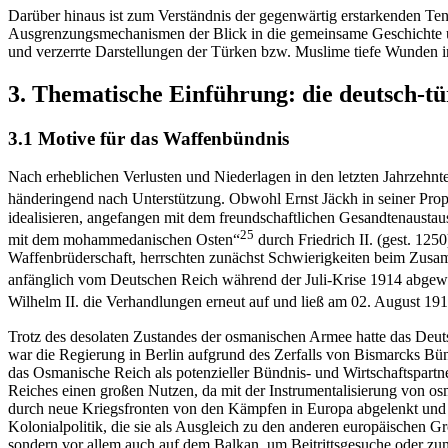
Darüber hinaus ist zum Verständnis der gegenwärtig erstarkenden Te
Ausgrenzungsmechanismen der Blick in die gemeinsame Geschichte un
und verzerrte Darstellungen der Türken bzw. Muslime tiefe Wunden in 
3. Thematische Einführung: die deutsch-t
3.1 Motive für das Waffenbündnis
Nach erheblichen Verlusten und Niederlagen in den letzten Jahrzehnte
händeringend nach Unterstützung. Obwohl Ernst Jäckh in seiner Prop
idealisieren, angefangen mit dem freundschaftlichen Gesandtenausta
25
mit dem mohammedanischen Osten“
durch Friedrich II. (gest. 125
Waffenbrüderschaft, herrschten zunächst Schwierigkeiten beim Zus
anfänglich vom Deutschen Reich während der Juli-Krise 1914 abgew
Wilhelm II. die Verhandlungen erneut auf und ließ am 02. August 191
Trotz des desolaten Zustandes der osmanischen Armee hatte das Deut
war die Regierung in Berlin aufgrund des Zerfalls von Bismarcks Bü
das Osmanische Reich als potenzieller Bündnis- und Wirtschaftspar
Reiches einen großen Nutzen, da mit der Instrumentalisierung von os
durch neue Kriegsfronten von den Kämpfen in Europa abgelenkt und d
Kolonialpolitik, die sie als Ausgleich zu den anderen europäischen G
sondern vor allem auch auf dem Balkan, um Beitrittsgesuche oder zumi