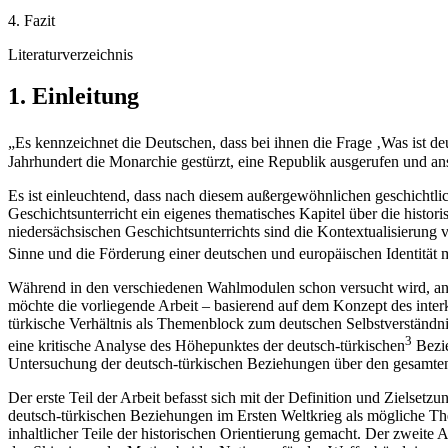
4. Fazit
Literaturverzeichnis
1. Einleitung
„Es kennzeichnet die Deutschen, dass bei ihnen die Frage ‚Was ist deu
Jahrhundert die Monarchie gestürzt, eine Republik ausgerufen und an
Es ist einleuchtend, dass nach diesem außergewöhnlichen geschichtlic
Geschichtsunterricht ein eigenes thematisches Kapitel über die histo
niedersächsischen Geschichtsunterrichts sind die Kontextualisierung vo
Sinne und die Förderung einer deutschen und europäischen Identität 
Während in den verschiedenen Wahlmodulen schon versucht wird, anhan
möchte die vorliegende Arbeit – basierend auf dem Konzept des interk
türkische Verhältnis als Themenblock zum deutschen Selbstverständni
3
eine kritische Analyse des Höhepunktes der deutsch-türkischen
Bezie
Untersuchung der deutsch-türkischen Beziehungen über den gesamten 
Der erste Teil der Arbeit befasst sich mit der Definition und Zielse
deutsch-türkischen Beziehungen im Ersten Weltkrieg als mögliche 
inhaltlicher Teile der historischen Orientierung gemacht. Der zweite A