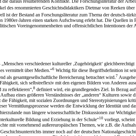
die daraus resultierenden Konflikte. Die Forschungsliteratur der Arbe
el des renommierten Geschichtsdidaktikers Dietmar von Reeken über i
rell ist der Bestand an Forschungsliteratur zum Thema der deutsch-türk
 den 1980er-Jahren einen starken Aufschwung erlebt hat. Die Quellen i
olitischen Voreingenommenheiten und offensichtlichen Intentionen der A
s „Menschen verschiedener kultureller ‚Zugehörigkeit‘ gleichberechtigt
6
 es vermittelt über Medien.“
Wichtig für diese Begriffsdefinition ist se
7
nd als gesamtgesellschaftliche Bereicherung betrachtet wird.
Ausgehend
„Fähigkeit, sich selbstreflexiv mit den eigenen Bildern von Anderen aus
8
zu reflektieren“,
definiert wird, ein grundlegendes Ziel. In Bezug auf
der Aufbau eines größeren Verständnisses der „anderen“ Kulturen sowie 
ist die Fähigkeit, mit sozialen Zuordnungen und Stereotypisierungen k
eser Vermittlungsprozesse werden die Entwicklung der Identität und d
erzulande nun längere wissenschaftliche Diskussionen zur Wichtigkeit 
10
erkulturelle Bildung und Erziehung in der Schule“
vorliegt, schein
chichte mit vornehmend außereuropäischen Themen, wie z.B. die Aufna
 Geschichtsunterrichts immer noch auf der deutschen Nationalgeschich