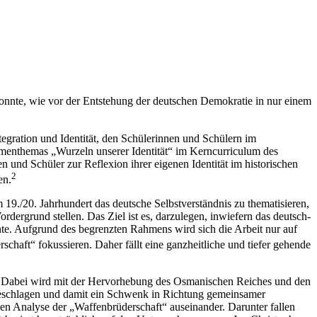
konnte, wie vor der Entstehung der deutschen Demokratie in nur einem
tegration und Identität, den Schülerinnen und Schülern im
Rahmenthemas „Wurzeln unserer Identität“ im Kerncurriculum des
en und Schüler zur Reflexion ihrer eigenen Identität im historischen
2
en.
9./20. Jahrhundert das deutsche Selbstverständnis zu thematisieren,
dergrund stellen. Das Ziel ist es, darzulegen, inwiefern das deutsch-
nte. Aufgrund des begrenzten Rahmens wird sich die Arbeit nur auf
haft“ fokussieren. Daher fällt eine ganzheitliche und tiefer gehende
icht. Dabei wird mit der Hervorhebung des Osmanischen Reiches und den
eschlagen und damit ein Schwenk in Richtung gemeinsamer
xiven Analyse der „Waffenbrüderschaft“ auseinander. Darunter fallen