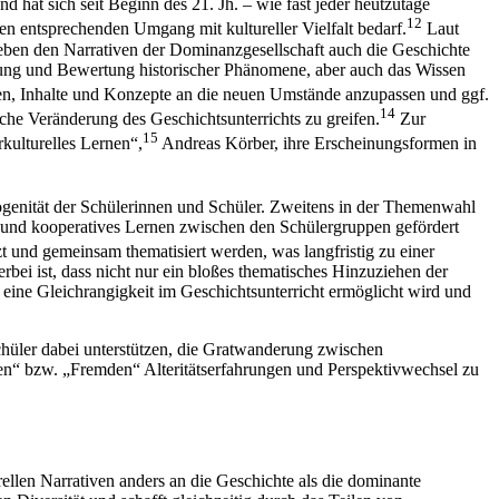
hat sich seit Beginn des 21. Jh. – wie fast jeder heutzutage
12
nen entsprechenden Umgang mit kultureller Vielfalt bedarf.
Laut
 neben den Narrativen der Dominanzgesellschaft auch die Geschichte
ehmung und Bewertung historischer Phänomene, aber auch das Wissen
en, Inhalte und Konzepte an die neuen Umstände anzupassen und ggf.
14
iche Veränderung des Geschichtsunterrichts zu greifen.
Zur
15
rkulturelles Lernen“,
Andreas Körber, ihre Erscheinungsformen in
ogenität der Schülerinnen und Schüler. Zweitens in der Themenwahl
s und kooperatives Lernen zwischen den Schülergruppen gefördert
t und gemeinsam thematisiert werden, was langfristig zu einer
bei ist, dass nicht nur ein bloßes thematisches Hinzuziehen der
 eine Gleichrangigkeit im Geschichtsunterricht ermöglicht wird und
Schüler dabei unterstützen, die Gratwanderung zwischen
en“ bzw. „Fremden“ Alteritätserfahrungen und Perspektivwechsel zu
rellen Narrativen anders an die Geschichte als die dominante