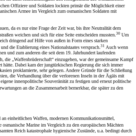
chen Offiziere und Soldaten lockten primär die Möglichkeit einer
osmanischen Armee im Vergleich zum osmanischen Soldaten mit
n, da es nur eine Frage der Zeit war, bis ihre Neutralität dem
30
traßen weichen und sich für eine Seite entscheiden mussten.
Um
eich dringend auf Hilfe von außen in Form eines starken
31
und die Etablierung eines Nationalstaates versprach.
Auch wenn
nen und zum anderen die seit dem 19. Jahrhundert laufenden
ch, die „Waffenbrüderschaft“ einzugehen, war der gemeinsame Kampf
t hätte. Dabei kam der jungtürkischen Regierung die sich immer
kasien proklamierte, sehr gelegen. Andere Gründe für die Schließung
n, die Verhandlung über die verlorenen Inseln in der Ägäis mit
igene innenpolitische Souveränität zu festigen und erneut politische
Erwartungen an die Zusammenarbeit bemerkbar, die später zu den
l an einheitlichen Waffen, modernen Kommunikationsmittel,
e osmanische Marine im Vergleich zu den europäischen Mächten
esamten Reich katastrophale hygienische Zustände, u.a. bedingt durch