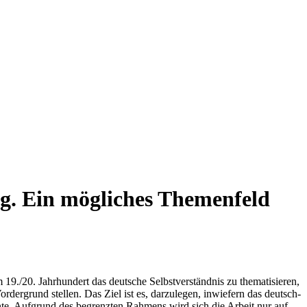
eg. Ein mögliches Themenfeld
9./20. Jahrhundert das deutsche Selbstverständnis zu thematisieren,
dergrund stellen. Das Ziel ist es, darzulegen, inwiefern das deutsch-
nte. Aufgrund des begrenzten Rahmens wird sich die Arbeit nur auf