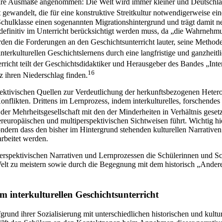
are Ausmaße angenommen: Die Welt wird immer kleiner und Deutschland 
ft gewandelt, die für eine konstruktive Streitkultur notwendigerweise ei
r Schulklasse einen sogenannten Migrationshintergrund und trägt damit
ht definitiv im Unterricht berücksichtigt werden muss, da „die Wahrn
den die Forderungen an den Geschichtsunterricht lauter, seine Method
nterkulturellen Geschichtslernens durch eine langfristige und ganzheitl
erricht teilt der Geschichtsdidaktiker und Herausgeber des Bandes „Inte
16
z ihren Niederschlag finden.
pektivischen Quellen zur Verdeutlichung der herkunftsbezogenen Heter
flikten. Drittens im Lernprozess, indem interkulturelles, forschende
er Mehrheitsgesellschaft mit den der Minderheiten in Verhältnis gesetz
uropäischen und multiperspektivischen Sichtweisen führt. Wichtig hier
ondern dass den bisher im Hintergrund stehenden kulturellen Narrativen
arbeitet werden.
ltiperspektivischen Narrativen und Lernprozessen die Schülerinnen und 
Welt zu meistern sowie durch die Begegnung mit dem historisch „Ander
m interkulturellen Geschichtsunterricht
rund ihrer Sozialisierung mit unterschiedlichen historischen und kultu