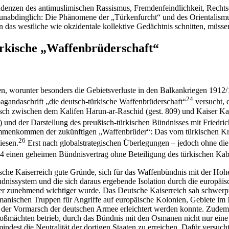
ndenzen des antimuslimischen Rassismus, Fremdenfeindlichkeit, Recht
abdinglich: Die Phänomene der „Türkenfurcht“ und des Orientalismus,
das westliche wie okzidentale kollektive Gedächtnis schnitten, müssen 
ürkische „Waffenbrüderschaft“
n, worunter besonders die Gebietsverluste in den Balkankriegen 1912/13
24
agandaschrift „die deutsch-türkische Waffenbrüderschaft“
versucht, 
usch zwischen dem Kalifen Harun-ar-Raschid (gest. 809) und Kaiser K
0) und der Darstellung des preußisch-türkischen Bündnisses mit Friedri
ammenkommen der zukünftigen „Waffenbrüder“: Das vom türkischen Kri
26
iesen.
Erst nach globalstrategischen Überlegungen – jedoch ohne di
4 einen geheimen Bündnisvertrag ohne Beteiligung des türkischen Kabi
sche Kaiserreich gute Gründe, sich für das Waffenbündnis mit der Hoh
ndnissystem und die sich daraus ergebende Isolation durch die europ
tner zunehmend wichtiger wurde. Das Deutsche Kaiserreich sah schwer
manischen Truppen für Angriffe auf europäische Kolonien, Gebiete im 
er Vormarsch der deutschen Armee erleichtert werden konnte. Zudem be
roßmächten betrieb, durch das Bündnis mit den Osmanen nicht nur eine 
ndest die Neutralität der dortigen Staaten zu erreichen. Dafür versuch