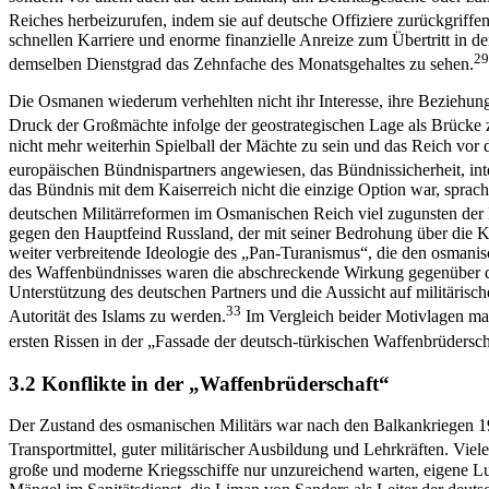
Reiches herbeizurufen, indem sie auf deutsche Offiziere zurückgriffe
schnellen Karriere und enorme finanzielle Anreize zum Übertritt in 
29
demselben Dienstgrad das Zehnfache des Monatsgehaltes zu sehen.
Die Osmanen wiederum verhehlten nicht ihr Interesse, ihre Beziehunge
Druck der Großmächte infolge der geostrategischen Lage als Brücke 
nicht mehr weiterhin Spielball der Mächte zu sein und das Reich vor
europäischen Bündnispartners angewiesen, das Bündnissicherheit, inte
das Bündnis mit dem Kaiserreich nicht die einzige Option war, spra
deutschen Militärreformen im Osmanischen Reich viel zugunsten der
gegen den Hauptfeind Russland, der mit seiner Bedrohung über die K
weiter verbreitende Ideologie des „Pan-Turanismus“, die den osmani
des Waffenbündnisses waren die abschreckende Wirkung gegenüber de
Unterstützung des deutschen Partners und die Aussicht auf militärisc
33
Autorität des Islams zu werden.
Im Vergleich beider Motivlagen mac
ersten Rissen in der „Fassade der deutsch-türkischen Waffenbrüdersch
3.2 Konflikte in der „Waffenbrüderschaft“
Der Zustand des osmanischen Militärs war nach den Balkankriegen 19
Transportmittel, guter militärischer Ausbildung und Lehrkräften. Viel
große und moderne Kriegsschiffe nur unzureichend warten, eigene Luft