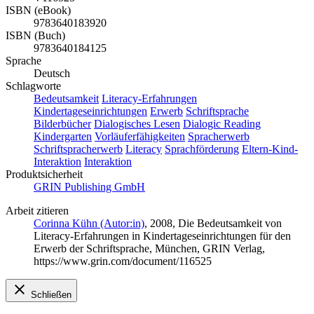
ISBN (eBook)
9783640183920
ISBN (Buch)
9783640184125
Sprache
Deutsch
Schlagworte
Bedeutsamkeit
Literacy-Erfahrungen
Kindertageseinrichtungen
Erwerb
Schriftsprache
Bilderbücher
Dialogisches Lesen
Dialogic Reading
Kindergarten
Vorläuferfähigkeiten
Spracherwerb
Schriftspracherwerb
Literacy
Sprachförderung
Eltern-Kind-
Interaktion
Interaktion
Produktsicherheit
GRIN Publishing GmbH
Arbeit zitieren
Corinna Kühn (Autor:in)
, 2008, Die Bedeutsamkeit von
Literacy-Erfahrungen in Kindertageseinrichtungen für den
Erwerb der Schriftsprache, München, GRIN Verlag,
https://www.grin.com/document/116525
Schließen