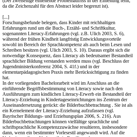
(Der zweiseitige einleitende Problemaufriss in der Einleitung fehlt,
da die Zeichenzahl für den Abstract leider begrenzt ist).
[...]
Forschungsbefunde belegen, dass Kinder mit reichhaltigen
Erfahrungen rund um die Buch-, Erzähl- und Schriftkultur,
sogenannten Literacy-Erfahrungen (vgl. z.B. Ulich 2003, S. 6),
während der frühen Kindheit langfristig Entwicklungsvorteile
sowohl im Bereich der Sprachkompetenz als auch beim Lesen und
Schreiben besitzen (vgl. Ulich 2003, S. 10). Daraus ergibt sich die
notwendige Konsequenz, dass Literacy als bedeutsamer Bestandteil
sprachlicher Bildung verstanden werden muss (vgl. Beschluss der
Jugendministerkonferenz 2004, S. 41f.) und in der
elementarpädagogischen Praxis mehr Berücksichtigung zu finden
hat.
In der vorliegenden Bachelorarbeit wird im Anschluss an die
einführende Begriffsbestimmung von Literacy sowie nach den
Ausführungen zum kindlichen Literacy-Erwerb ein Bestandteil der
Literacy-Erziehung in Kindertageseinrichtungen ins Zentrum der
Auseinandersetzung gerückt: die Bilderbuchbetrachtung . Sie ist als
ein Kernelement der Literacy-Erziehung aufzufassen (vgl.
Bayrischer Bildungs- und Erziehungsplan 2006, S. 216). Aus
Bilderbuchbetrachtungen können vielfältige sprachliche und
schriftsprachliche Kompetenzzuwächse resultieren, insbesondere
dann, wenn ein bestimmter Vorlesestil angewandt wird. Auf die