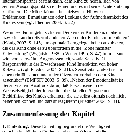
Interaktionspartner besteht darin, dem Kind zu helfen, sich von
seinem Ausgangspunkt zu entfernen und es mit seiner Unterstützung
zu fördern. Die Mittel können beispielsweise Hinweise,
Erklärungen, Ermutigungen oder Lenkung der Aufmerksamkeit des
Kindes sein (vgl. Fliedner 2004, S. 22).
Wenn „es darum geht, sich dem Denken der Kinder anzunähern
bzw. sich am bereits vorhandenen Wissen der Kinder zu orientieren“
(König 2007, S. 145) um optimale Lerngelegenheiten anzubieten,
die das Kind ohne es zu überfordern in die „Zone nächster
Entwicklung“ (Wygotski 1938 in Wieler 1995, S. 47) führen, sind
wie bereits erwähnt Angemessenheit, sowie Sensitivität
Responsivität in der Erwachsenen-Kind Interaktion von hoher
Relevanz (vgl. Fliedner 2004, S. 31f.). Sensitivität „äußert sich in
einem einfühlsamen und unterstützenden Verhalten dem Kind
gegenüber“ (BMFSFJ 2003, S. 89). „Neben der Emotionalität ist
Sensitivität ein Ausdruck dafür, daß Erwachsene in der
Wechselseitigkeit der Interaktion die aktuellen Signale und
Bedürfnisse des Kindes erkennen, die sie selbst oftmals noch nicht
benennen können und darauf reagieren“ (Fliedner 2004, S. 31).
Zusammenfassung der Kapitel
1. Einleitung:
Diese Einleitung begründet die Wichtigkeit
sprachlicher Bildung für den schulischen Erfolg und die