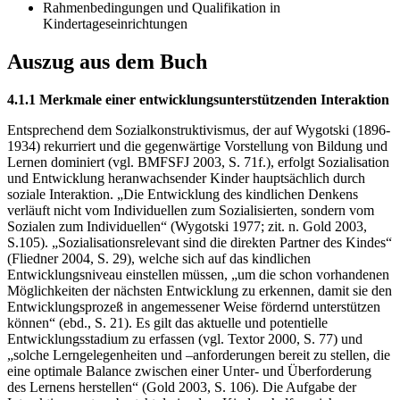
Rahmenbedingungen und Qualifikation in
Kindertageseinrichtungen
Auszug aus dem Buch
4.1.1 Merkmale einer entwicklungsunterstützenden Interaktion
Entsprechend dem Sozialkonstruktivismus, der auf Wygotski (1896-
1934) rekurriert und die gegenwärtige Vorstellung von Bildung und
Lernen dominiert (vgl. BMFSFJ 2003, S. 71f.), erfolgt Sozialisation
und Entwicklung heranwachsender Kinder hauptsächlich durch
soziale Interaktion. „Die Entwicklung des kindlichen Denkens
verläuft nicht vom Individuellen zum Sozialisierten, sondern vom
Sozialen zum Individuellen“ (Wygotski 1977; zit. n. Gold 2003,
S.105). „Sozialisationsrelevant sind die direkten Partner des Kindes“
(Fliedner 2004, S. 29), welche sich auf das kindlichen
Entwicklungsniveau einstellen müssen, „um die schon vorhandenen
Möglichkeiten der nächsten Entwicklung zu erkennen, damit sie den
Entwicklungsprozeß in angemessener Weise fördernd unterstützen
können“ (ebd., S. 21). Es gilt das aktuelle und potentielle
Entwicklungsstadium zu erfassen (vgl. Textor 2000, S. 77) und
„solche Lerngelegenheiten und –anforderungen bereit zu stellen, die
eine optimale Balance zwischen einer Unter- und Überforderung
des Lernens herstellen“ (Gold 2003, S. 106). Die Aufgabe der