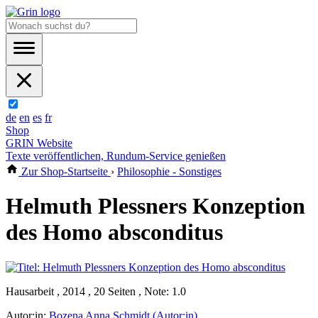
de
en
es
fr
Shop
GRIN Website
Texte veröffentlichen, Rundum-Service genießen
Zur Shop-Startseite
›
Philosophie - Sonstiges
Helmuth Plessners Konzeption
des Homo absconditus
Hausarbeit , 2014 , 20 Seiten , Note: 1.0
Autor:in:
Bozena Anna Schmidt (Autor:in)