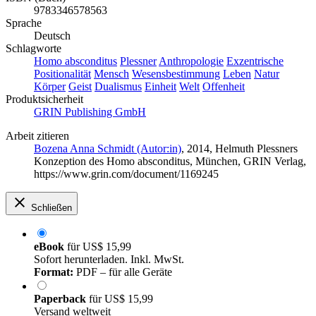
9783346578563
Sprache
Deutsch
Schlagworte
Homo absconditus
Plessner
Anthropologie
Exzentrische
Positionalität
Mensch
Wesensbestimmung
Leben
Natur
Körper
Geist
Dualismus
Einheit
Welt
Offenheit
Produktsicherheit
GRIN Publishing GmbH
Arbeit zitieren
Bozena Anna Schmidt (Autor:in)
, 2014, Helmuth Plessners
Konzeption des Homo absconditus, München, GRIN Verlag,
https://www.grin.com/document/1169245
Schließen
eBook
für
US$ 15,99
Sofort herunterladen. Inkl. MwSt.
Format:
PDF – für alle Geräte
Paperback
für
US$ 15,99
Versand weltweit