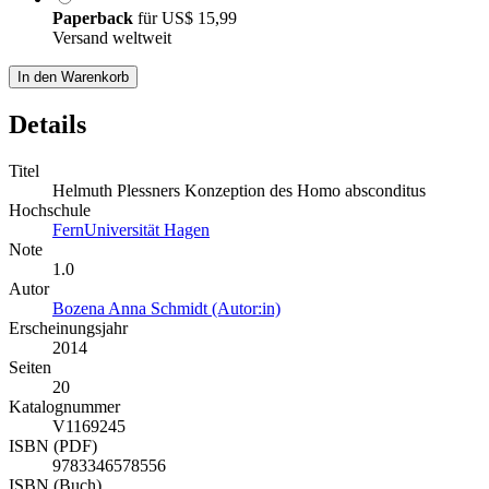
Paperback
für
US$ 15,99
Versand weltweit
In den Warenkorb
Details
Titel
Helmuth Plessners Konzeption des Homo absconditus
Hochschule
FernUniversität Hagen
Note
1.0
Autor
Bozena Anna Schmidt (Autor:in)
Erscheinungsjahr
2014
Seiten
20
Katalognummer
V1169245
ISBN (PDF)
9783346578556
ISBN (Buch)