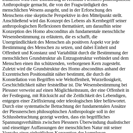
Anthropologie gemacht, die von der Fragwürdigkeit des
menschlichen Wesens ausgeht, und in der Erforschung des
Menschens eine skeptische Perspektive in den Mittelpunkt stellt.
Anschließend wird das Konzept des Lebens als Kernbegriff seiner
anthropologischen Reflexionen thematisiert, um daraufhin seine
Konzeption des Homo absconditus als fundamentale menschliche
Wesensbestimmung zu erläutern, die es schafft, die
Unergründlichkeit des Menschen als positiven Aspekt vor jede
Bestimmung des Menschen zu setzen, und dabei Einheit und
Offenheit und Konstanz und Variabilität durch die Bestimmung der
menschlichen Grundstruktur als Entzugsstruktur verbindet und dem
Menschen einen ihn schützenden, verborgenen Kern zugesteht.
Zuletzt wird die Grundstruktur des Homo absconditus anhand der
Exzentrischen Positionalität näher bestimmt, die durch die
Konstellation von Begriffen wie Weltoffenheit, Wurzellosigkeit,
Geschichtlichkeit näher feststellbar ist. Die Wesensbestimmung bei
Plessner verweist auf einen Möglichkeitsraum, der eine Offenheit in
der Festlegung, mit Rücksicht auf die Zeitlichkeit des Lebendigen,
entgegen einer Zielfixierung oder teleologischen Idee befürwortet.
Durch eine systematische Betrachtung der fundamentalen Ansätze
der Plessnerschen philosophischen Anthropologie soll in der
Schlussbetrachtung gezeigt werden, dass ein begriffliches
Spannungsverhältnis zwischen Plessners Überwindung dualistischer
und einseitiger Auffassungen der menschlichen Natur mit seiner
Vorgabe einer einheitlichen Konzeption der komplexen