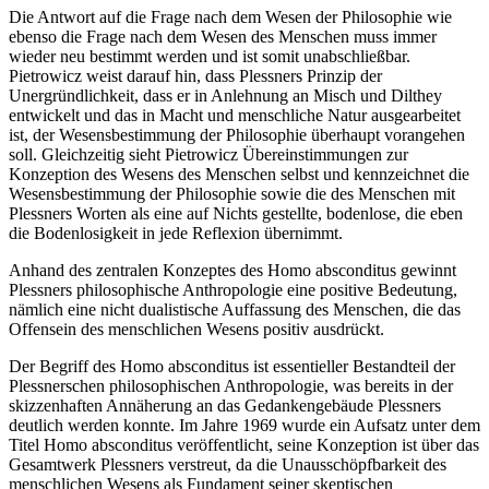
Die Antwort auf die Frage nach dem Wesen der Philosophie wie
ebenso die Frage nach dem Wesen des Menschen muss immer
wieder neu bestimmt werden und ist somit unabschließbar.
Pietrowicz weist darauf hin, dass Plessners Prinzip der
Unergründlichkeit, dass er in Anlehnung an Misch und Dilthey
entwickelt und das in Macht und menschliche Natur ausgearbeitet
ist, der Wesensbestimmung der Philosophie überhaupt vorangehen
soll. Gleichzeitig sieht Pietrowicz Übereinstimmungen zur
Konzeption des Wesens des Menschen selbst und kennzeichnet die
Wesensbestimmung der Philosophie sowie die des Menschen mit
Plessners Worten als eine auf Nichts gestellte, bodenlose, die eben
die Bodenlosigkeit in jede Reflexion übernimmt.
Anhand des zentralen Konzeptes des Homo absconditus gewinnt
Plessners philosophische Anthropologie eine positive Bedeutung,
nämlich eine nicht dualistische Auffassung des Menschen, die das
Offensein des menschlichen Wesens positiv ausdrückt.
Der Begriff des Homo absconditus ist essentieller Bestandteil der
Plessnerschen philosophischen Anthropologie, was bereits in der
skizzenhaften Annäherung an das Gedankengebäude Plessners
deutlich werden konnte. Im Jahre 1969 wurde ein Aufsatz unter dem
Titel Homo absconditus veröffentlicht, seine Konzeption ist über das
Gesamtwerk Plessners verstreut, da die Unausschöpfbarkeit des
menschlichen Wesens als Fundament seiner skeptischen