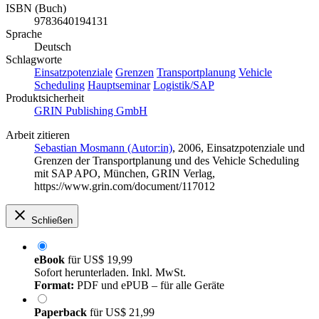
ISBN (Buch)
9783640194131
Sprache
Deutsch
Schlagworte
Einsatzpotenziale
Grenzen
Transportplanung
Vehicle
Scheduling
Hauptseminar
Logistik/SAP
Produktsicherheit
GRIN Publishing GmbH
Arbeit zitieren
Sebastian Mosmann (Autor:in)
, 2006, Einsatzpotenziale und
Grenzen der Transportplanung und des Vehicle Scheduling
mit SAP APO, München, GRIN Verlag,
https://www.grin.com/document/117012
Schließen
eBook
für
US$ 19,99
Sofort herunterladen. Inkl. MwSt.
Format:
PDF und ePUB – für alle Geräte
Paperback
für
US$ 21,99