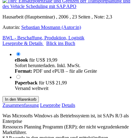
Hausarbeit (Hauptseminar) , 2006 , 23 Seiten , Note: 2,3
Autor:in:
Sebastian Mosmann (Autor:in)
BWL - Beschaffung, Produktion, Logistik
Leseprobe & Details
Blick ins Buch
eBook
für
US$ 19,99
Sofort herunterladen. Inkl. MwSt.
Format:
PDF und ePUB – für alle Geräte
Paperback
für
US$ 21,99
Versand weltweit
In den Warenkorb
Zusammenfassung
Leseprobe
Details
Was Microsofts Windows als Betriebssystem ist, ist SAPs R/3 als
Enterprise
Ressouces Planning Programm (ERP); der nicht wegzudenkende
Marktführer.
SAP wurde in den meisten großen und mittelständigen