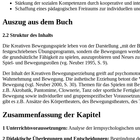
Stärkung der sozialen Kompetenzen durch kooperative und inte
Schaffung eines pädagogischen Freiraums zur individuellen un
Auszug aus dem Buch
2.2 Struktur des Inhalts
Die Kreativen Bewegungsspiele leben von der Darstellung „mit der B
festgeschriebenes Übungsprogramm, sondern die Bewegungen werden 
die grundsätzliche Fähigkeit zu spielen, auszuprobieren und Neues
Spiel- und Bewegungsrollen (vg. Neuber 1995, S. 9).
Der Inhalt der Kreativen Bewegungserziehung greift auf psychomoto
Wahrnehmung und Bewegung. Die ästhetische Erziehung betont die V
Bewegung (vgl. Neuber 2000, S. 30). Themen für das Spielen mit 
z.B. Akrobatik, Pantomime, Clownerie, Tanz oder sportliche Fertigke
Bewegung sowie individueller und gruppenspezifischer Voraussetzung 
gibt es z.B. Ansätze des Körpertheaters, des Bewegungstheaters, des T
Zusammenfassung der Kapitel
1 Unterrichtsvoraussetzungen:
Analyse der lernpsychologischen un
2 Didaktische Überlegungen und Entscheidungen:
Begründung der