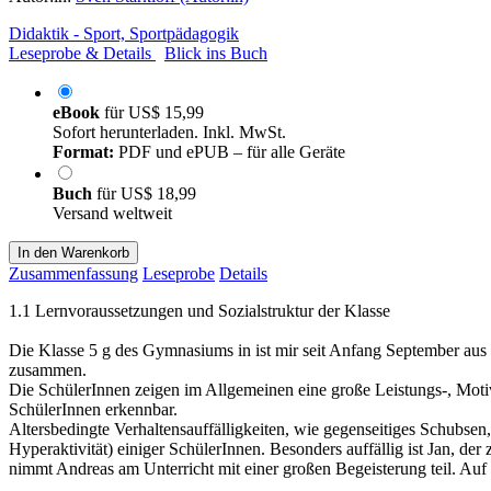
Didaktik - Sport, Sportpädagogik
Leseprobe & Details
Blick ins Buch
eBook
für
US$ 15,99
Sofort herunterladen. Inkl. MwSt.
Format:
PDF und ePUB – für alle Geräte
Buch
für
US$ 18,99
Versand weltweit
In den Warenkorb
Zusammenfassung
Leseprobe
Details
1.1 Lernvoraussetzungen und Sozialstruktur der Klasse
Die Klasse 5 g des Gymnasiums in ist mir seit Anfang September aus 
zusammen.
Die SchülerInnen zeigen im Allgemeinen eine große Leistungs-, Motiv
SchülerInnen erkennbar.
Altersbedingte Verhaltensauffälligkeiten, wie gegenseitiges Schubsen,
Hyperaktivität) einiger SchülerInnen. Besonders auffällig ist Jan, d
nimmt Andreas am Unterricht mit einer großen Begeisterung teil. Auf