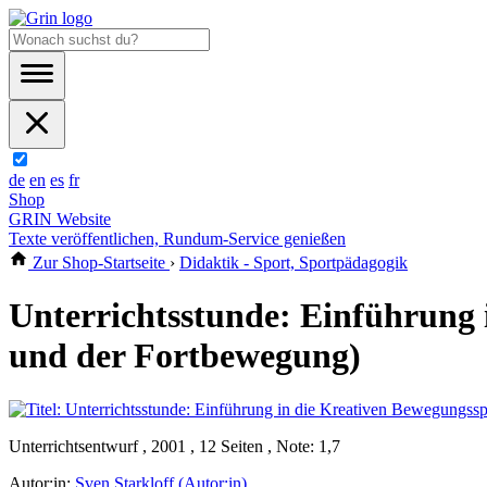
de
en
es
fr
Shop
GRIN Website
Texte veröffentlichen, Rundum-Service genießen
Zur Shop-Startseite
›
Didaktik - Sport, Sportpädagogik
Unterrichtsstunde: Einführung 
und der Fortbewegung)
Unterrichtsentwurf , 2001 , 12 Seiten , Note: 1,7
Autor:in:
Sven Starkloff (Autor:in)