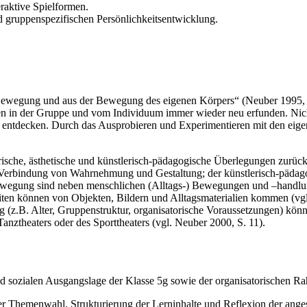
raktive Spielformen.
d gruppenspezifischen Persönlichkeitsentwicklung.
ewegung und aus der Bewegung des eigenen Körpers“ (Neuber 1995, S.7)
in der Gruppe und vom Individuum immer wieder neu erfunden. Nicht
 zu entdecken. Durch das Ausprobieren und Experimentieren mit den e
rische, ästhetische und künstlerisch-pädagogische Überlegungen zurü
erbindung von Wahrnehmung und Gestaltung; der künstlerisch-pädago
Bewegung sind neben menschlichen (Alltags-) Bewegungen und –handlu
iten können von Objekten, Bildern und Alltagsmaterialien kommen (vgl
(z.B. Alter, Gruppenstruktur, organisatorische Voraussetzungen) könne
anztheaters oder des Sporttheaters (vgl. Neuber 2000, S. 11).
d sozialen Ausgangslage der Klasse 5g sowie der organisatorischen R
 Themenwahl, Strukturierung der Lerninhalte und Reflexion der angest