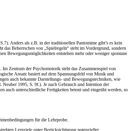
. Anders als z.B. in der traditionellen Pantomime gibt’s es kein
 das Beherrschen von „Spielregeln“ steht im Vordergrund, sondern
igenen Bewegungsmöglichkeiten entstehen mehr oder weniger spontane
ck. Im Zentrum der Psychomotorik steht das Zusammenspiel von
gische Ansatz basiert auf dem Spannungsfeld von Musik und
ngen auch bekannte Darstellungs- und Bewegungstechniken, wie
. Neuber 1995, S. 9f.). Je nach Gebrauch und Intention der
n auch unterschiedliche Fertigkeiten betont und eingeübt werden, so
ahmenbedingungen für die Lehrprobe.
rebten Lernziele unter Berücksichtigung potenzieller