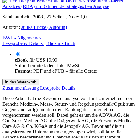
Seminararbeit , 2008 , 27 Seiten , Note: 1,0
Autor:in:
Julika Fricke (Autor:in)
BWL - Allgemeines
Leseprobe & Details
Blick ins Buch
eBook
für
US$ 19,99
Sofort herunterladen. Inkl. MwSt.
Format:
PDF und ePUB – für alle Geräte
In den Warenkorb
Zusammenfassung
Leseprobe
Details
Diese Arbeit hat die Ressourcenanalyse von fünf Unternehmen der
Branche Medizin-, Mess-, Steuer- und Regelungstechnik/Optik zum
Gegenstand, aufgrund derer ein Ranking der Unternehmen
vorgenommen werden soll. Dabei geht es um die ADVA AG, die
Carl Zeiss Meditec AG, die Drägerwerk AG, die Fresenius Medical
Care AG & Co. KGaA und die Jenoptik AG. Bevor auf die zu
analysierenden Unternehmen eingegangen wird, soll kurz die
Branche beschrieben und Chancen sowie Risiken aufgezeigt