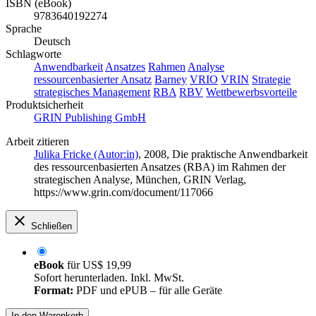
ISBN (eBook)
9783640192274
Sprache
Deutsch
Schlagworte
Anwendbarkeit
Ansatzes
Rahmen
Analyse
ressourcenbasierter Ansatz
Barney
VRIO
VRIN
Strategie
strategisches Management
RBA
RBV
Wettbewerbsvorteile
Produktsicherheit
GRIN Publishing GmbH
Arbeit zitieren
Julika Fricke (Autor:in)
, 2008, Die praktische Anwendbarkeit
des ressourcenbasierten Ansatzes (RBA) im Rahmen der
strategischen Analyse, München, GRIN Verlag,
https://www.grin.com/document/117066
Schließen
eBook
für
US$ 19,99
Sofort herunterladen. Inkl. MwSt.
Format:
PDF und ePUB – für alle Geräte
In den Warenkorb