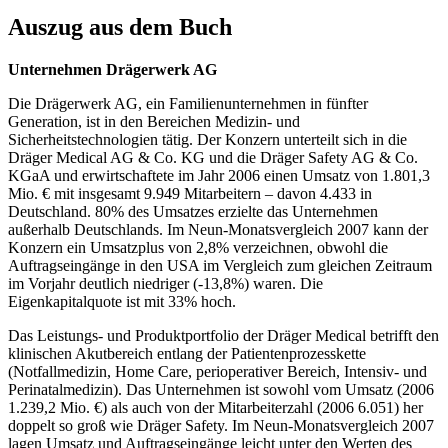
Auszug aus dem Buch
Unternehmen Drägerwerk AG
Die Drägerwerk AG, ein Familienunternehmen in fünfter
Generation, ist in den Bereichen Medizin- und
Sicherheitstechnologien tätig. Der Konzern unterteilt sich in die
Dräger Medical AG & Co. KG und die Dräger Safety AG & Co.
KGaA und erwirtschaftete im Jahr 2006 einen Umsatz von 1.801,3
Mio. € mit insgesamt 9.949 Mitarbeitern – davon 4.433 in
Deutschland. 80% des Umsatzes erzielte das Unternehmen
außerhalb Deutschlands. Im Neun-Monatsvergleich 2007 kann der
Konzern ein Umsatzplus von 2,8% verzeichnen, obwohl die
Auftragseingänge in den USA im Vergleich zum gleichen Zeitraum
im Vorjahr deutlich niedriger (-13,8%) waren. Die
Eigenkapitalquote ist mit 33% hoch.
Das Leistungs- und Produktportfolio der Dräger Medical betrifft den
klinischen Akutbereich entlang der Patientenprozesskette
(Notfallmedizin, Home Care, perioperativer Bereich, Intensiv- und
Perinatalmedizin). Das Unternehmen ist sowohl vom Umsatz (2006
1.239,2 Mio. €) als auch von der Mitarbeiterzahl (2006 6.051) her
doppelt so groß wie Dräger Safety. Im Neun-Monatsvergleich 2007
lagen Umsatz und Auftragseingänge leicht unter den Werten des