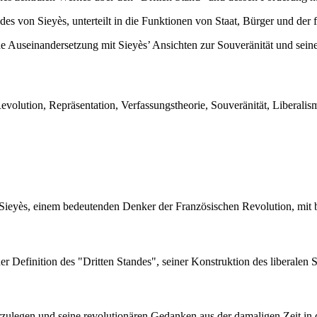
ldes von Sieyès, unterteilt in die Funktionen von Staat, Bürger und der f
e Auseinandersetzung mit Sieyès’ Ansichten zur Souveränität und seine
volution, Repräsentation, Verfassungstheorie, Souveränität, Liberali
 Sieyès, einem bedeutenden Denker der Französischen Revolution, mit
er Definition des "Dritten Standes", seiner Konstruktion des liberalen
 darzulegen und seine revolutionären Gedanken aus der damaligen Zeit i