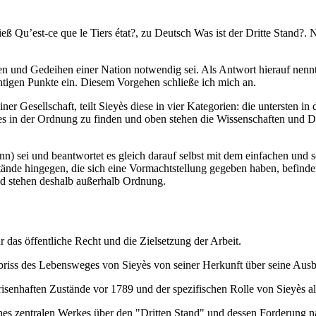
, hieß Qu’est-ce que le Tiers état?, zu Deutsch Was ist der Dritte Sta
ehen und Gedeihen einer Nation notwendig sei. Als Antwort hierauf nennt
htigen Punkte ein. Diesem Vorgehen schließe ich mich an.
ner Gesellschaft, teilt Sieyès diese in vier Kategorien: die untersten i
tes in der Ordnung zu finden und oben stehen die Wissenschaften und D
enn) sei und beantwortet es gleich darauf selbst mit dem einfachen und s
tände hingegen, die sich eine Vormachtstellung gegeben haben, befinden
und stehen deshalb außerhalb Ordnung.
 das öffentliche Recht und die Zielsetzung der Arbeit.
riss des Lebensweges von Sieyès von seiner Herkunft über seine Ausbi
isenhaften Zustände vor 1789 und der spezifischen Rolle von Sieyès 
s zentralen Werkes über den "Dritten Stand" und dessen Forderung nac