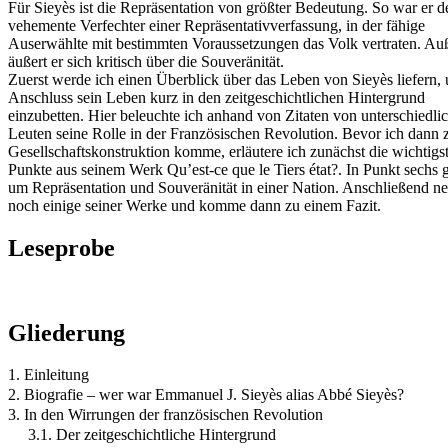
Für Sieyès ist die Repräsentation von größter Bedeutung. So war er de
vehemente Verfechter einer Repräsentativverfassung, in der fähige
Auserwählte mit bestimmten Voraussetzungen das Volk vertraten. A
äußert er sich kritisch über die Souveränität.
Zuerst werde ich einen Überblick über das Leben von Sieyès liefern,
Anschluss sein Leben kurz in den zeitgeschichtlichen Hintergrund
einzubetten. Hier beleuchte ich anhand von Zitaten von unterschiedli
Leuten seine Rolle in der Französischen Revolution. Bevor ich dann z
Gesellschaftskonstruktion komme, erläutere ich zunächst die wichtigs
Punkte aus seinem Werk Qu’est-ce que le Tiers état?. In Punkt sechs g
um Repräsentation und Souveränität in einer Nation. Anschließend n
noch einige seiner Werke und komme dann zu einem Fazit.
Leseprobe
Gliederung
1. Einleitung
2. Biografie – wer war Emmanuel J. Sieyès alias Abbé Sieyès?
3. In den Wirrungen der französischen Revolution
3.1. Der zeitgeschichtliche Hintergrund