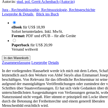
Autor:in:
stud. pol. Gerrit Achenbach (Autor:in)
Jura - Rechtsphilosophie, Rechtssoziologie, Rechtsgeschichte
Leseprobe & Details
Blick ins Buch
eBook
für
US$ 18,99
Sofort herunterladen. Inkl. MwSt.
Format:
PDF und ePUB – für alle Geräte
Paperback
für
US$ 20,99
Versand weltweit
In den Warenkorb
Zusammenfassung
Leseprobe
Details
In der vorliegenden Hausarbeit werde ich mich mit dem Leben, Scha
letztendlich auch den Werken von Abbé Sieyès alias Emmanuel Josep
beschäftigen. Von Relevanz für das öffentliche Rechtseminar ist seine
aufgrund der mannigfaltigen Veröffentlichungen oder zumindest der v
Schriften über Staatsverfassungen. Er hat sich viele Gedanken über di
unterschiedlichsten Ausgestaltungen von Verfassungen gemacht, wobe
Naturzustand nicht vergaß. Hier stimmt er prinzipiell mit Locke übere
durch die Betonung der Freiheitsrechte und einem generell liberalen
Menschenbild ersichtlich wird.