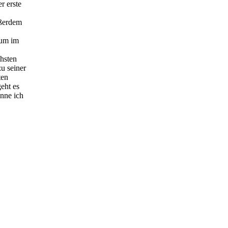
r erste
ußerdem
 um im
chsten
u seiner
ten
eht es
enne ich