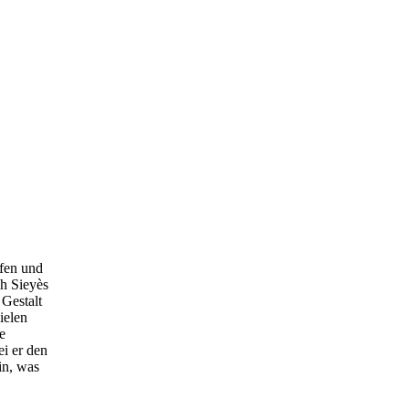
ffen und
h Sieyès
 Gestalt
ielen
e
i er den
in, was