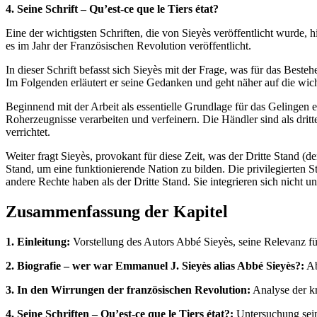
4. Seine Schrift – Qu’est-ce que le Tiers état?
Eine der wichtigsten Schriften, die von Sieyès veröffentlicht wurde
es im Jahr der Französischen Revolution veröffentlicht.
In dieser Schrift befasst sich Sieyès mit der Frage, was für das Best
Im Folgenden erläutert er seine Gedanken und geht näher auf die wic
Beginnend mit der Arbeit als essentielle Grundlage für das Gelingen ei
Roherzeugnisse verarbeiten und verfeinern. Die Händler sind als drit
verrichtet.
Weiter fragt Sieyès, provokant für diese Zeit, was der Dritte Stand (d
Stand, um eine funktionierende Nation zu bilden. Die privilegierten S
andere Rechte haben als der Dritte Stand. Sie integrieren sich nicht 
Zusammenfassung der Kapitel
1. Einleitung:
Vorstellung des Autors Abbé Sieyès, seine Relevanz für
2. Biografie – wer war Emmanuel J. Sieyès alias Abbé Sieyès?:
Ab
3. In den Wirrungen der französischen Revolution:
Analyse der kr
4. Seine Schriften – Qu’est-ce que le Tiers état?:
Untersuchung seine