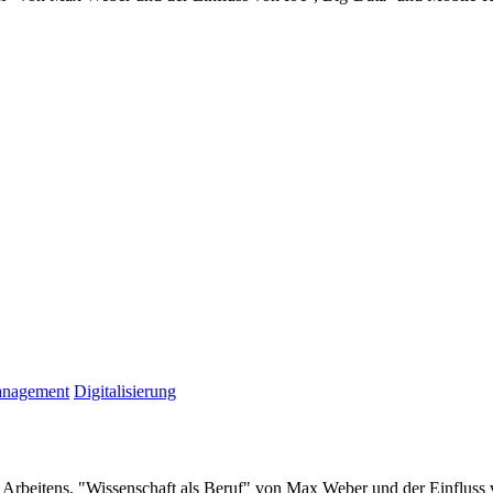
anagement
Digitalisierung
en Arbeitens. "Wissenschaft als Beruf" von Max Weber und der Einflu