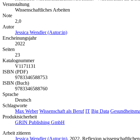
Veranstaltung
Wissenschaftliches Arbeiten
Note
2,0
Autor
Jessica Wendler (Autor:in)
Erscheinungsjahr
2022
Seiten
23
Katalognummer
V1171131
ISBN (PDF)
9783346588753
ISBN (Buch)
9783346588760
Sprache
Deutsch
Schlagworte
Max Weber
Wissenschaft als Beruf
IT
Big Data
Gesundheitsm
Produktsicherheit
GRIN Publishing GmbH
Arbeit zitieren
Jessica Wendler (Autor:in)
, 2022, Reflexion wissenschaftlich