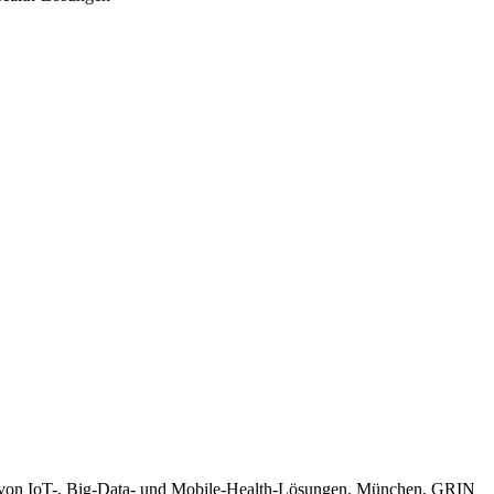
ss von IoT-, Big-Data- und Mobile-Health-Lösungen, München, GRIN