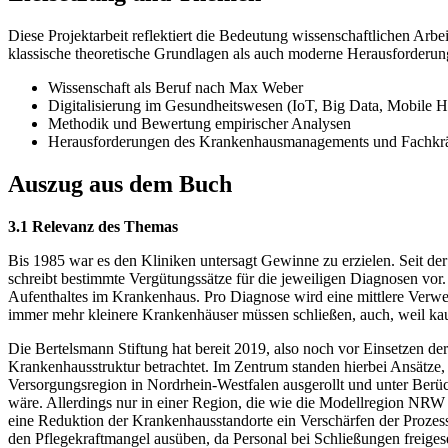
Diese Projektarbeit reflektiert die Bedeutung wissenschaftlichen Ar
klassische theoretische Grundlagen als auch moderne Herausforderung
Wissenschaft als Beruf nach Max Weber
Digitalisierung im Gesundheitswesen (IoT, Big Data, Mobile H
Methodik und Bewertung empirischer Analysen
Herausforderungen des Krankenhausmanagements und Fachkr
Auszug aus dem Buch
3.1 Relevanz des Themas
Bis 1985 war es den Kliniken untersagt Gewinne zu erzielen. Seit der
schreibt bestimmte Vergütungssätze für die jeweiligen Diagnosen vor.
Aufenthaltes im Krankenhaus. Pro Diagnose wird eine mittlere Verweil
immer mehr kleinere Krankenhäuser müssen schließen, auch, weil kaum 
Die Bertelsmann Stiftung hat bereit 2019, also noch vor Einsetzen de
Krankenhausstruktur betrachtet. Im Zentrum standen hierbei Ansätze, 
Versorgungsregion in Nordrhein-Westfalen ausgerollt und unter Berüc
wäre. Allerdings nur in einer Region, die wie die Modellregion NRW 
eine Reduktion der Krankenhausstandorte ein Verschärfen der Prozess
den Pflegekraftmangel ausüben, da Personal bei Schließungen freigese