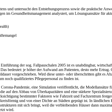
beitens und untersucht den Entstehungsprozess sowie die praktische A
en im Gesundheitsmanagement analysiert, um Lösungsansätze für aktuell
ealth)
äftemangel
 Einführung der sog. Fallpauschalen 2005 ist es unabdingbar, wirtscha
 Das bedeutet: je höher der Aufwand am Patienten, desto mehr Ertrag. G
dauer vorgeschrieben. Wird diese unter- oder überschritten gibt es Abz
noch qualifiziertes Pflegepersonal zu finden ist.
r Corona-Pandemie, eine Simulation veröffentlicht, die Modellansätze fü
die auf den Abbau von Überkapazitäten und eine stärkere Spezialisieru
ksichtigung bestimmter Faktoren wie Fahrzeit und Fachzentrum festges
kreisförmig und von einer Dichte an Städten geprägt ist. In ländlichen
strukturen mit sich bringt, weil die verbleibenden Häuser dann maxima
tzt wird.