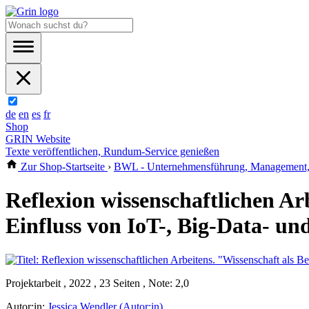
de
en
es
fr
Shop
GRIN Website
Texte veröffentlichen, Rundum-Service genießen
Zur Shop-Startseite
›
BWL - Unternehmensführung, Management, 
Reflexion wissenschaftlichen A
Einfluss von IoT-, Big-Data- u
Projektarbeit , 2022 , 23 Seiten , Note: 2,0
Autor:in:
Jessica Wendler (Autor:in)