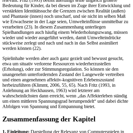
relevant. Fritz (1993) betont allerdings seine ungleich größere
Bedeutung für Kinder, da bei diesen im Zuge ihrer Entwicklung und
verstärkten Identitätssuche die Grenzen zwischen Realität (außen)
und Phantasie (innen) noch unscharf, und sie nicht im selben Maß
wie Erwachsene in der Lage seien, Umwelteinflüsse unmittelbar zu
verarbeiten (23). In diesem Zusammenhang unterliegen
Spielhandlungen auch häufig einem Wiederholungszwang, müssen
wieder und wieder ausgeführt werden, damit Umwelteindrücke
stückweise zerlegt und nach und nach in das Selbst assimiliert
werden können (22).
Spielinhalte werden aber auch ganz gezielt und bewusst gesucht,
etwa um situativ verlorene Ressourcen wiederherzustellen
(Erholung), oder zur Stimmungsregulation. So können sie den
unangenehm unterfordernden Zustand der Langeweile vertreiben
und einen angenehmen affektiv-kognitiven Erlebenszustand
herbeizuführen (Klimmt, 2006, 55, 65). Nach Fritz (1993, in
Anlehnung an Heckhausen, 1963) wird letzterer am
wahrscheinlichsten dann erreicht, wenn „das Affekterleben ständig
um einen mittleren Spannungsgrad herumpendelt“ und dabei dichte
Abfolgen von Spannung und Entspannung bietet.
Zusammenfassung der Kapitel
1. Einleitung:
Darstellung der Relevanz von Computerspielen in