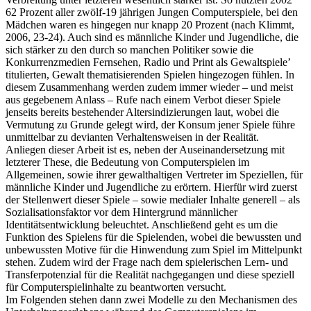
62 Prozent aller zwölf-19 jährigen Jungen Computerspiele, bei den
Mädchen waren es hingegen nur knapp 20 Prozent (nach Klimmt,
2006, 23-24). Auch sind es männliche Kinder und Jugendliche, die
sich stärker zu den durch so manchen Politiker sowie die
Konkurrenzmedien Fernsehen, Radio und Print als Gewaltspiele’
titulierten, Gewalt thematisierenden Spielen hingezogen fühlen. In
diesem Zusammenhang werden zudem immer wieder – und meist
aus gegebenem Anlass – Rufe nach einem Verbot dieser Spiele
jenseits bereits bestehender Altersindizierungen laut, wobei die
Vermutung zu Grunde gelegt wird, der Konsum jener Spiele führe
unmittelbar zu devianten Verhaltensweisen in der Realität.
Anliegen dieser Arbeit ist es, neben der Auseinandersetzung mit
letzterer These, die Bedeutung von Computerspielen im
Allgemeinen, sowie ihrer gewalthaltigen Vertreter im Speziellen, für
männliche Kinder und Jugendliche zu erörtern. Hierfür wird zuerst
der Stellenwert dieser Spiele – sowie medialer Inhalte generell – als
Sozialisationsfaktor vor dem Hintergrund männlicher
Identitätsentwicklung beleuchtet. Anschließend geht es um die
Funktion des Spielens für die Spielenden, wobei die bewussten und
unbewussten Motive für die Hinwendung zum Spiel im Mittelpunkt
stehen. Zudem wird der Frage nach dem spielerischen Lern- und
Transferpotenzial für die Realität nachgegangen und diese speziell
für Computerspielinhalte zu beantworten versucht.
Im Folgenden stehen dann zwei Modelle zu den Mechanismen des