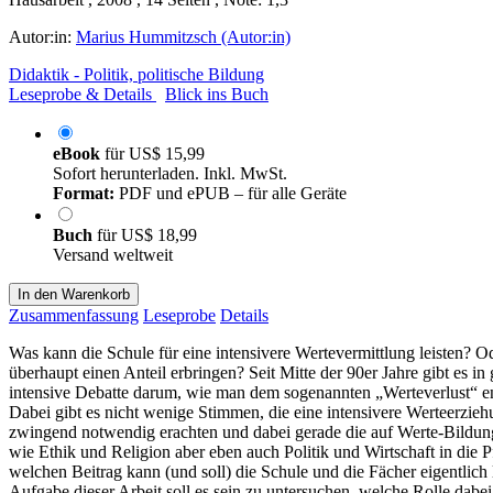
Autor:in:
Marius Hummitzsch (Autor:in)
Didaktik - Politik, politische Bildung
Leseprobe & Details
Blick ins Buch
eBook
für
US$ 15,99
Sofort herunterladen. Inkl. MwSt.
Format:
PDF und ePUB – für alle Geräte
Buch
für
US$ 18,99
Versand weltweit
In den Warenkorb
Zusammenfassung
Leseprobe
Details
Was kann die Schule für eine intensivere Wertevermittlung leisten? Od
überhaupt einen Anteil erbringen? Seit Mitte der 90er Jahre gibt es i
intensive Debatte darum, wie man dem sogenannten „Werteverlust“ e
Dabei gibt es nicht wenige Stimmen, die eine intensivere Werteerzieh
zwingend notwendig erachten und dabei gerade die auf Werte-Bildung
wie Ethik und Religion aber eben auch Politik und Wirtschaft in die 
welchen Beitrag kann (und soll) die Schule und die Fächer eigentlich 
Aufgabe dieser Arbeit soll es sein zu untersuchen, welche Rolle dabe