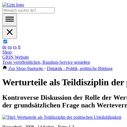
de
en
es
fr
Shop
GRIN Website
Texte veröffentlichen, Rundum-Service genießen
Zur Shop-Startseite
›
Didaktik - Politik, politische Bildung
Werturteile als Teildisziplin der
Kontroverse Diskussion der Rolle der Wer
der grundsätzlichen Frage nach Werteverm
Hausarbeit , 2008 , 14 Seiten , Note: 1,3