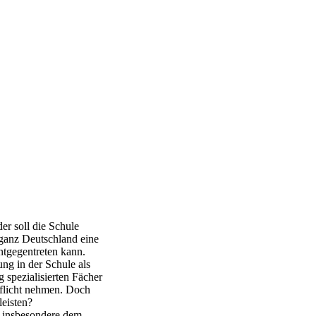
er soll die Schule
n ganz Deutschland eine
ntgegentreten kann.
ung in der Schule als
 spezialisierten Fächer
Pflicht nehmen. Doch
leisten?
i insbesondere dem