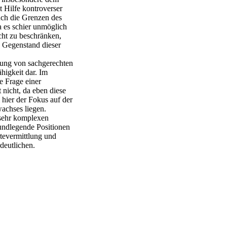
t Hilfe kontroverser
uch die Grenzen des
a es schier unmöglich
icht zu beschränken,
- Gegenstand dieser
dung von sachgerechten
ähigkeit dar. Im
e Frage einer
 nicht, da eben diese
l hier der Fokus auf der
achses liegen.
 sehr komplexen
ndlegende Positionen
tevermittlung und
deutlichen.