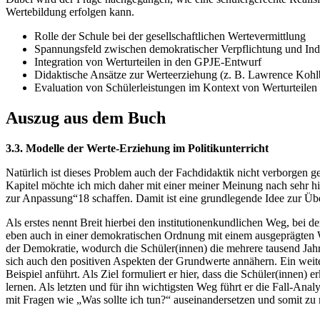
Wertebildung erfolgen kann.
Rolle der Schule bei der gesellschaftlichen Wertevermittlung
Spannungsfeld zwischen demokratischer Verpflichtung und Ind
Integration von Werturteilen in den GPJE-Entwurf
Didaktische Ansätze zur Werteerziehung (z. B. Lawrence Kohl
Evaluation von Schülerleistungen im Kontext von Werturteilen
Auszug aus dem Buch
3.3. Modelle der Werte-Erziehung im Politikunterricht
Natürlich ist dieses Problem auch der Fachdidaktik nicht verborgen ge
Kapitel möchte ich mich daher mit einer meiner Meinung nach sehr h
zur Anpassung“18 schaffen. Damit ist eine grundlegende Idee zur Ü
Als erstes nennt Breit hierbei den institutionenkundlichen Weg, bei de
eben auch in einer demokratischen Ordnung mit einem ausgeprägten 
der Demokratie, wodurch die Schüler(innen) die mehrere tausend Jahr
sich auch den positiven Aspekten der Grundwerte annähern. Ein weiter
Beispiel anführt. Als Ziel formuliert er hier, dass die Schüler(innen
lernen. Als letzten und für ihn wichtigsten Weg führt er die Fall-Ana
mit Fragen wie „Was sollte ich tun?“ auseinandersetzen und somit zu