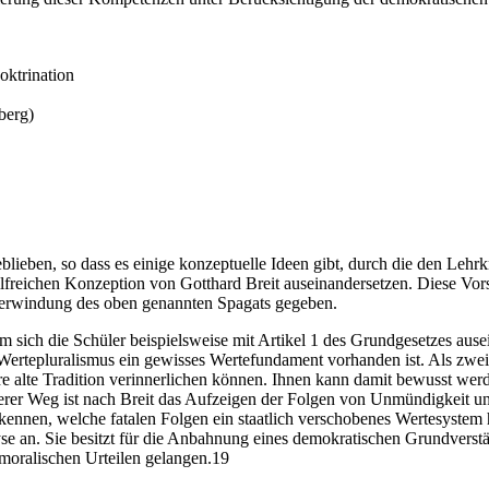
oktrination
berg)
blieben, so dass es einige konzeptuelle Ideen gibt, durch die den Lehr
ilfreichen Konzeption von Gotthard Breit auseinandersetzen. Diese V
berwindung des oben genannten Spagats gegeben.
m sich die Schüler beispielsweise mit Artikel 1 des Grundgesetzes ausei
Wertepluralismus ein gewisses Wertefundament vorhanden ist. Als zwei
e alte Tradition verinnerlichen können. Ihnen kann damit bewusst werd
er Weg ist nach Breit das Aufzeigen der Folgen von Unmündigkeit und p
) erkennen, welche fatalen Folgen ein staatlich verschobenes Wertesyste
lyse an. Sie besitzt für die Anbahnung eines demokratischen Grundverst
 moralischen Urteilen gelangen.19