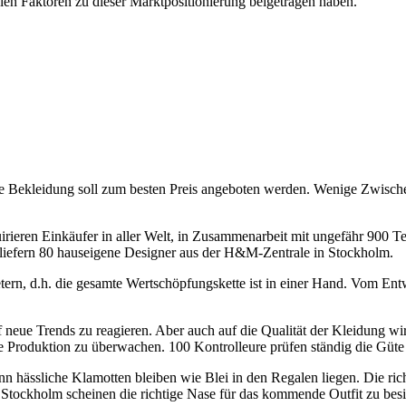
len Faktoren zu dieser Marktpositionierung beigetragen haben.
 Die Bekleidung soll zum besten Preis angeboten werden. Wenige Zwisch
rieren Einkäufer in aller Welt, in Zusammenarbeit mit ungefähr 900 Tex
 liefern 80 hauseigene Designer aus der H&M-Zentrale in Stockholm.
ern, d.h. die gesamte Wertschöpfungskette ist in einer Hand. Vom Ent
neue Trends zu reagieren. Aber auch auf die Qualität der Kleidung wi
 Produktion zu überwachen. 100 Kontrolleure prüfen ständig die Güte
n hässliche Klamotten bleiben wie Blei in den Regalen liegen. Die ric
 Stockholm scheinen die richtige Nase für das kommende Outfit zu besi