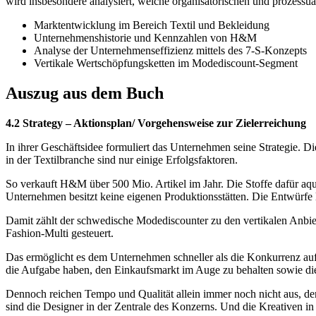
wird insbesondere analysiert, welche organisatorischen und prozessua
Marktentwicklung im Bereich Textil und Bekleidung
Unternehmenshistorie und Kennzahlen von H&M
Analyse der Unternehmenseffizienz mittels des 7-S-Konzepts
Vertikale Wertschöpfungsketten im Modediscount-Segment
Auszug aus dem Buch
4.2 Strategy – Aktionsplan/ Vorgehensweise zur Zielerreichung
In ihrer Geschäftsidee formuliert das Unternehmen seine Strategie.
in der Textilbranche sind nur einige Erfolgsfaktoren.
So verkauft H&M über 500 Mio. Artikel im Jahr. Die Stoffe dafür aqui
Unternehmen besitzt keine eigenen Produktionsstätten. Die Entwürfe
Damit zählt der schwedische Modediscounter zu den vertikalen Anbiet
Fashion-Multi gesteuert.
Das ermöglicht es dem Unternehmen schneller als die Konkurrenz auf 
die Aufgabe haben, den Einkaufsmarkt im Auge zu behalten sowie die
Dennoch reichen Tempo und Qualität allein immer noch nicht aus, den
sind die Designer in der Zentrale des Konzerns. Und die Kreativen in