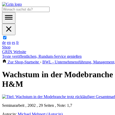
de
en
es
fr
Shop
GRIN Website
Texte veröffentlichen, Rundum-Service genießen
Zur Shop-Startseite
›
BWL - Unternehmensführung, Management, 
Wachstum in der Modebranche t
H&M
Seminararbeit , 2002 , 29 Seiten , Note: 1,7
Autor:in:
Michael Mehnert (Autor:in)