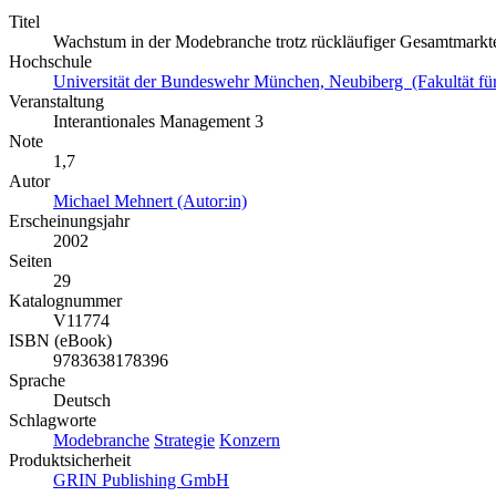
Titel
Wachstum in der Modebranche trotz rückläufiger Gesamtmark
Hochschule
Universität der Bundeswehr München, Neubiberg (Fakultät für 
Veranstaltung
Interantionales Management 3
Note
1,7
Autor
Michael Mehnert (Autor:in)
Erscheinungsjahr
2002
Seiten
29
Katalognummer
V11774
ISBN (eBook)
9783638178396
Sprache
Deutsch
Schlagworte
Modebranche
Strategie
Konzern
Produktsicherheit
GRIN Publishing GmbH