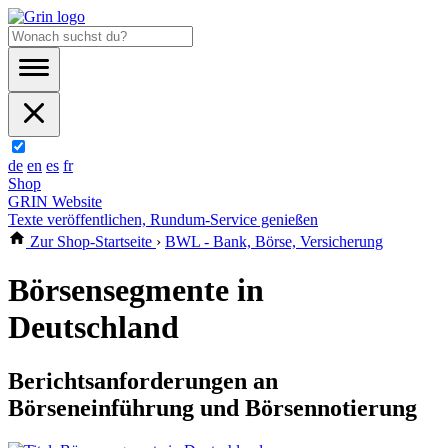
de
en
es
fr
Shop
GRIN Website
Texte veröffentlichen, Rundum-Service genießen
Zur Shop-Startseite
›
BWL - Bank, Börse, Versicherung
Börsensegmente in
Deutschland
Berichtsanforderungen an
Börseneinführung und Börsennotierung