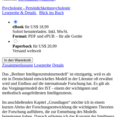
Psychologie - Persönlichkeitspsychologie
Leseprobe & Details
Blick ins Buch
eBook
für
US$ 18,99
Sofort herunterladen. Inkl. MwSt.
Format:
PDF und ePUB – für alle Geräte
Paperback
für
US$ 20,99
Versand weltweit
In den Warenkorb
Zusammenfassung
Leseprobe
Details
Das „Berliner Intelligenzstrukturmodell" ist einzigartig, weil es als
ein in Deutschland entwickeltes Modell in der Literatur oft erwähnt
wird und Einfluss auf die internationale Forschung hat. Es gilt als
das Vorgängermodell des IST - einem der wichtigsten und
methodisch ausgefeiltesten Intelligenztests.
Im anschließenden Kapitel „Grundlagen“ möchte ich in einem
kurzen Abriss der Forschungsentwicklung die wichtigsten Theorien
der Forschung aufführen, die zur Entstehung des Modells
beigetragen haben. Danach erläutere ich das Konzept der Intelligenz