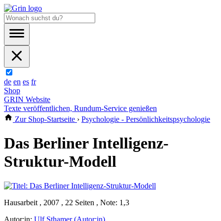
de
en
es
fr
Shop
GRIN Website
Texte veröffentlichen, Rundum-Service genießen
Zur Shop-Startseite
›
Psychologie - Persönlichkeitspsychologie
Das Berliner Intelligenz-
Struktur-Modell
Hausarbeit , 2007 , 22 Seiten , Note: 1,3
Autor:in:
Ulf Sthamer (Autor:in)