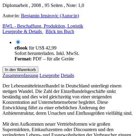
Diplomarbeit , 2008 , 95 Seiten , Note: 1,0
Autor:in:
Benjamin Imsirovic (Autor:in)
BWL - Beschaffung, Produktion, Logistik
Leseprobe & Details
Blick ins Buch
eBook
für
US$ 42,99
Sofort herunterladen. Inkl. MwSt.
Format:
PDF – für alle Geräte
In den Warenkorb
Zusammenfassung
Leseprobe
Details
Der Lebensmitteleinzelhandel in Deutschland unterliegt einem
stetigen Wandel. Die Zahl der Einzelhandelsgeschäfte sinkt
beständig und dies wird gleichzeitig von einer steigenden
Konzentration auf Unternehmensebene begleitet. Diese
Entwicklung führt zu einer erheblichen Änderung der
Anbieterstruktur, deren Ursachen und Einflussgrößen vielfältig sind.
Mit dem Aufkommen neuer Vertriebsformen wie großen
Supermärkten, Einkaufszentren oder Discountern und den
veränderten Lebens- und Essgewohnheiten der Verbraucher gingen