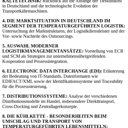
KÄLTETECHNIK:
Rückblick auf die Anfänge der Tiefkühlkost
in Deutschland und die technologische Evolution der
Transportkältemaschinen.
4. DIE MARKTSITUATION IN DEUTSCHLAND IM
SEGMENT DER TEMPERATURGEFÜHRTEN LOGISTIK:
Untersuchung der Marktstrukturen, der Logistikdienstleister und der
Vor- sowie Nachteile des Outsourcings.
5. AUSWAHL MODERNER
LOGISTIKMANAGEMENTANSÄTZE:
Vorstellung von ECR
und SCM als Strategien zur unternehmensübergreifenden
Kooperation und Prozessintegration.
6. ELECTRONIC DATA INTERCHANGE (EDI):
Erläuterung
der Bedeutung von IT-Standards, Datenformaten wie
EDIFACT/XML sowie der Identifikationssysteme und Traceability
für die Prozesssteuerung.
7. DISTRIBUTIONSSYSTEME:
Analyse der verschiedenen
Distributionsmodelle im Handel, insbesondere Direkttransport,
Cross-Docking und Zentrallagerkonzepte.
8. DIE KÜHLKETTE - BESONDERHEITEN BEIM
UMSCHLAG UND TRANSPORT VON
TEMPERATURGEFÜHRTEN LEBENSMITTELN: