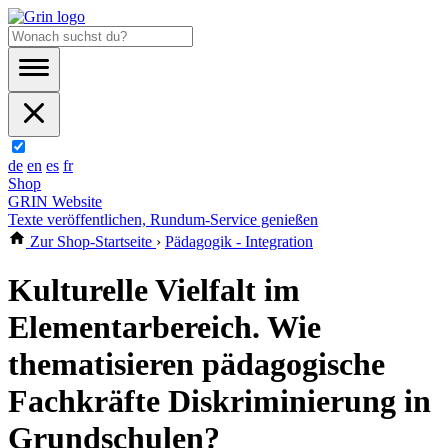
de
en
es
fr
Shop
GRIN Website
Texte veröffentlichen, Rundum-Service genießen
Zur Shop-Startseite
›
Pädagogik - Integration
Kulturelle Vielfalt im
Elementarbereich. Wie
thematisieren pädagogische
Fachkräfte Diskriminierung in
Grundschulen?